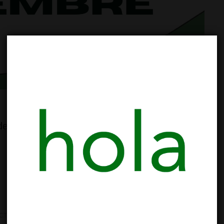
es: Todas las actividades y horarios las
CTIVIDADES Y TALLERES
,
BARRIO SAGRADA FAMILIA
,
CANNABIS