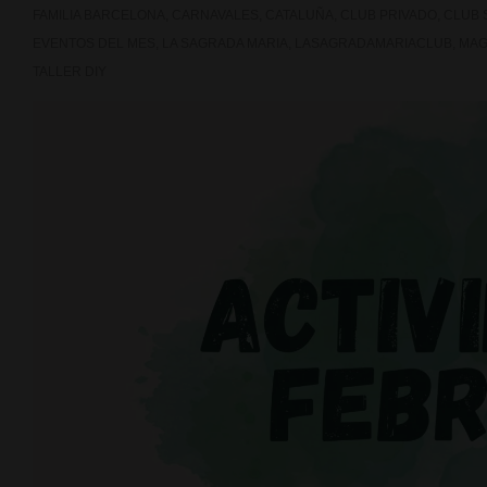
FAMILIA BARCELONA
,
CARNAVALES
,
CATALUÑA
,
CLUB PRIVADO
,
CLUB 
EVENTOS DEL MES
,
LA SAGRADA MARIA
,
LASAGRADAMARIACLUB
,
MAG
TALLER DIY