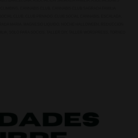
ABIS BARCELONA
,
ASOCIACION SAGRADA FAMILIA
,
ASOCIACIONES
 CLIMBING
,
CANNABIS CLUB
,
CANNABIS CLUB SAGRADA FAMILIA
SOCIAL CLUB
,
CLUB PRIVADO
,
CLUB SOCIAL CANNABIS
,
ESCALADA
,
RADA MARIA
,
MAGNESIO LIQUIDO
,
NOCHE HALLOWEEN
,
REDUCCION
ILIA
,
SOLO PARA SOCIOS
,
TALLER DIY
,
TALLER WORDPRESS
,
TORNEO