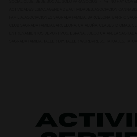
SOCIAL CLUB
,
SEDE SOCIAL
,
SOLO PARA SOCIOS
NO HAY COME
ACTIVIDADES LSMC
,
AGENDA DE ACTIVIDADES
,
ASOCIACION CANNABI
FAMILIA
,
ASOCIACIONES SAGRADA FAMILIA
,
BARCELONA
,
BARRIO SAGR
CLUB SAGRADA FAMILIA BARCELONA
,
CATALUÑA
,
CLASES IDIOMAS
,
CL
ENTRENAMIENTOS DEPORTIVOS
,
ESPAÑA
,
JUEGO CATAN
,
LA SAGRADA
SAGRADA FAMILIA
,
TALLER DIY
,
TALLER WORDPRESS
,
TATUAJES
,
TATU