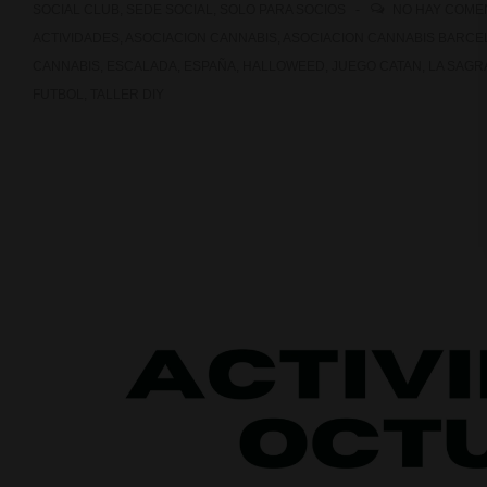
SOCIAL CLUB
,
SEDE SOCIAL
,
SOLO PARA SOCIOS
NO HAY COME
ACTIVIDADES
,
ASOCIACION CANNABIS
,
ASOCIACION CANNABIS BARCE
CANNABIS
,
ESCALADA
,
ESPAÑA
,
HALLOWEED
,
JUEGO CATAN
,
LA SAGR
FUTBOL
,
TALLER DIY