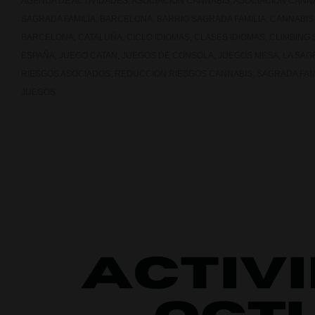
AGENDA DE ACTIVIDADES
,
ASOCIACION CANNABIS
,
ASOCIACION CANN
SAGRADA FAMILIA
,
BARCELONA
,
BARRIO SAGRADA FAMILIA
,
CANNABIS
BARCELONA
,
CATALUÑA
,
CICLO IDIOMAS
,
CLASES IDIOMAS
,
CLIMBING 
ESPAÑA
,
JUEGO CATAN
,
JUEGOS DE CONSOLA
,
JUEGOS MESA
,
LA SAG
RIESGOS ASOCIADOS
,
REDUCCION RIESGOS CANNABIS
,
SAGRADA FAM
JUEGOS