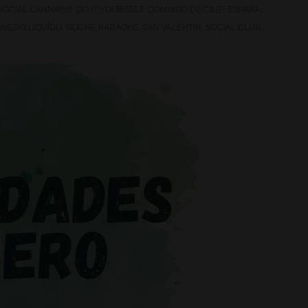
SOCIAL CANNABIS
,
DO IT YOURSELF
,
DOMINGO DE CINE
,
ESPAÑA
,
NESIO LIQUIDO
,
NOCHE KARAOKE
,
SAN VALENTIN
,
SOCIAL CLUB
,