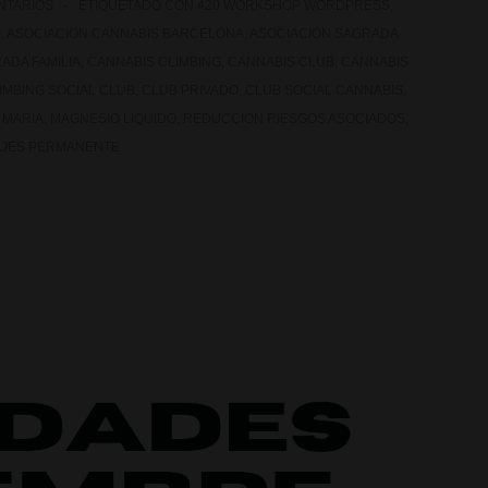
NTARIOS
ETIQUETADO CON
420 WORKSHOP WORDPRESS
,
S
,
ASOCIACION CANNABIS BARCELONA
,
ASOCIACION SAGRADA
ADA FAMILIA
,
CANNABIS CLIMBING
,
CANNABIS CLUB
,
CANNABIS
IMBING SOCIAL CLUB
,
CLUB PRIVADO
,
CLUB SOCIAL CANNABIS
,
 MARIA
,
MAGNESIO LIQUIDO
,
REDUCCION RIESGOS ASOCIADOS
,
AJES PERMANENTE