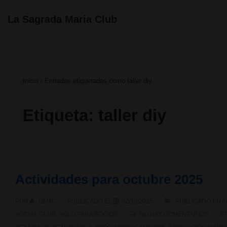
↓
Navegación
La Sagrada Maria Club
principal
Saltar
al
contenido
Inicio
›
Entradas etiquetadas como taller diy
principal
Etiqueta:
taller diy
Actividades para octubre 2025
POR
LSMC
PUBLICADO EL
02/10/2025
PUBLICADO EN
A
SOCIAL CLUB
,
SOLO PARA SOCIOS
NO HAY COMENTARIOS
E