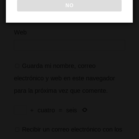
NO
Web
Guarda mi nombre, correo
electrónico y web en este navegador
para la próxima vez que comente.
+
cuatro
=
seis
Recibir un correo electrónico con los