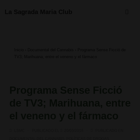
↓
ME
La Sagrada Maria Club
Saltar
Navegación
al
principal
contenido
Inicio
›
Documental del Cannabis
›
Programa Sense Ficció de
principal
TV3; Marihuana, entre el veneno y el fármaco
Programa Sense Ficció
de TV3; Marihuana, entre
el veneno y el fármaco
LSMC
PUBLICADO EL
20/03/2016
PUBLICADO EN
DOCUMENTAL DEL CANNABIS
,
POLÍTICAS DE DROGAS
,