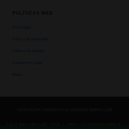
POLÍTICAS WEB
Aviso legal
Política de privacidad
Política de cookies
Fundamento legal
Mapa
ASOCIACIÓN CANNABICA LA SAGRADA MARIA CLUB
CALLE MALLORCA 440, LOCAL 1 - 08013 - LA SAGRADA FAMÍLIA -