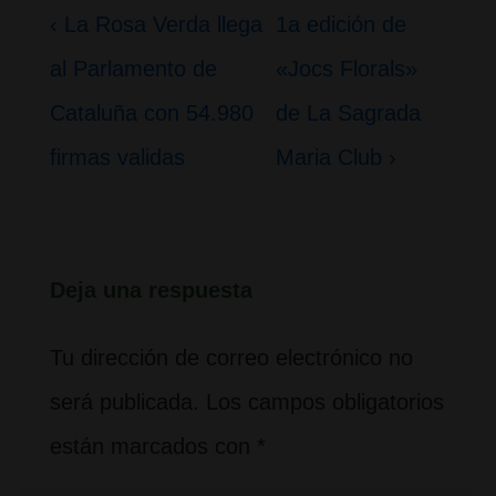
Navegación
La
La
‹ La Rosa Verda llega
1a edición de
de
entrada
entrada
al Parlamento de
«Jocs Florals»
entradas
anterior
siguiente
Cataluña con 54.980
de La Sagrada
es
es
firmas validas
Maria Club ›
Deja una respuesta
Tu dirección de correo electrónico no
será publicada.
Los campos obligatorios
están marcados con
*