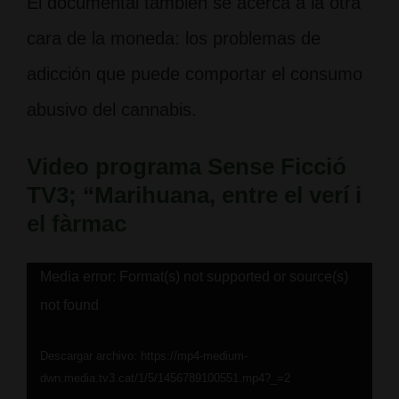
El documental también se acerca a la otra
cara de la moneda: los problemas de
adicción que puede comportar el consumo
abusivo del cannabis.
Video programa Sense Ficció
TV3; “Marihuana, entre el verí i
el fàrmac
Media error: Format(s) not supported or source(s)
Reproductor
not found
de
vídeo
Descargar archivo: https://mp4-medium-
dwn.media.tv3.cat/1/5/1456789100551.mp4?_=2