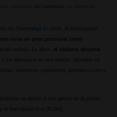
poco conocidos del
cannabis
, su potencial
nías de
Chernobyl
en 1998
, el investigador
amo tenía un gran potencial como
ecial cadmio. Es decir,
el cáñamo absorbe
a
y los almacena en sus tejidos. También se
cidas, solventes, explosivos, petróleo crudo y
cidades se deben a dos genes de la planta
 y la fosfolipasa D-α (PLDα).