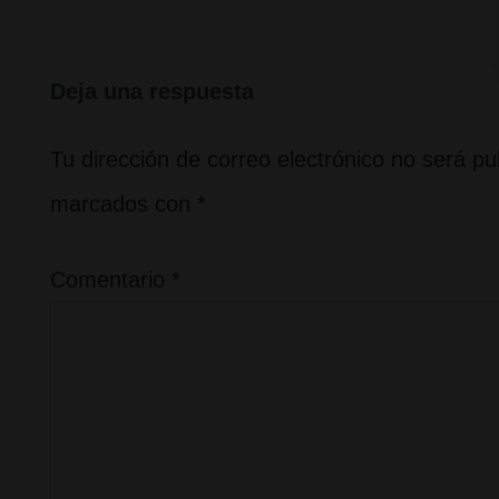
anterior
es
Deja una respuesta
Tu dirección de correo electrónico no será pu
marcados con
*
Comentario
*