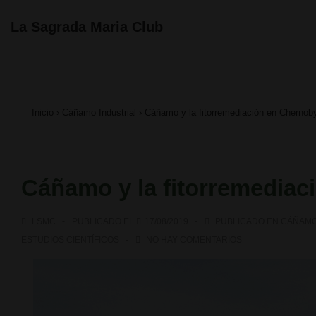
↓
Navegación
La Sagrada Maria Club
principal
Saltar
al
contenido
Inicio
›
Cáñamo Industrial
›
Cáñamo y la fitorremediación en Chernoby
principal
Cáñamo y la fitorremediac
LSMC
PUBLICADO EL
17/08/2019
PUBLICADO EN
CÁÑAMO
ESTUDIOS CIENTÍFICOS
NO HAY COMENTARIOS