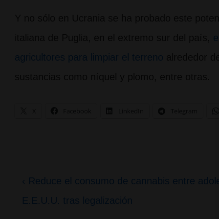
Y no sólo en Ucrania se ha probado este poten
italiana de Puglia, en el extremo sur del país,
e
agricultores para limpiar el terreno
alrededor de
sustancias como níquel y plomo, entre otras.
X
Facebook
LinkedIn
Telegram
Navegación
La
‹ Reduce el consumo de cannabis entre adol
de
entrada
E.E.U.U. tras legalización
entradas