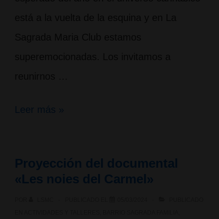
está a la vuelta de la esquina y en La
Sagrada Maria Club estamos
superemocionadas. Los invitamos a
reunirnos …
¡Nos
Leer más »
vemos
en
Proyección del documental
el
«Les noies del Carmel»
Spannabis
POR
LSMC
PUBLICADO EL
05/03/2024
PUBLICADO
2025!
EN
ACTIVIDADES Y TALLERES
,
BARRIO SAGRADA FAMILIA
,