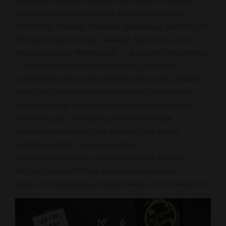
CANNABIS
,
CULTURA CANNABICA
,
DELITOS DEL CANNABIS
,
DISPENSARIO
,
DOCUMENTAL DEL CANNABIS
,
ESTUDIOS
CIENTÍFICOS
,
FERIA DEL CANNABIS
,
OBRA SOCIAL
,
POLÍTICAS DE
DROGAS
,
REGULACIÓN DEL CANNABIS
,
SEDE SOCIAL
,
SOLO
PARA SOCIOS
,
USO TERAPÉUTICO
NO HAY COMENTARIOS
ETIQUETADO CON
ACTIVIDADES LSMC
,
AGENDA DE
ACTIVIDADES
,
ASOCIACION CANNABIS
,
ASOCIACION CANNABIS
BARCELONA
,
ASOCIACION SAGRADA FAMILIA
,
ASOCIACIONES
SAGRADA FAMILIA
,
BARCELONA
,
BARRIO SAGRADA FAMILIA
,
CANNABIS CLUB
,
CANNABIS CLUB SAGRADA FAMILIA
BARCELONA
,
CATALUÑA
,
CLUB PRIVADO
,
CLUB SOCIAL
CANNABIS
,
ESPAÑA
,
LA SAGRADA MARIA
,
LASAGRADAMARIACLUB
,
LOS SOCIOS HABLAN
,
OPENMIC
,
POLITICO JULIO BATTISTONI
,
REGULACION CANNABIS
,
REGULACION MARIHUANA
,
SAGRADA FAMILIA
,
USO TERAPEUTICO