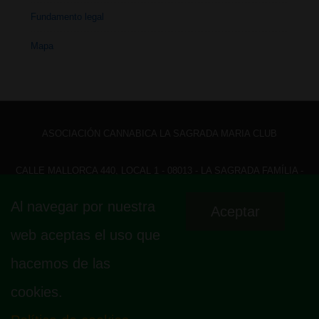
Fundamento legal
Mapa
ASOCIACIÓN CANNABICA LA SAGRADA MARIA CLUB
CALLE MALLORCA 440, LOCAL 1 - 08013 - LA SAGRADA FAMÍLIA -
BARCELONA - HOLA@ LASAGRADAMARIACLUB.ORG
Al navegar por nuestra
Aceptar
Menú
Aviso legal
Política de privacidad
Política de cookies
web aceptas el uso que
Fundamento legal
Mapa
del
hacemos de las
pie
cookies.
de
página