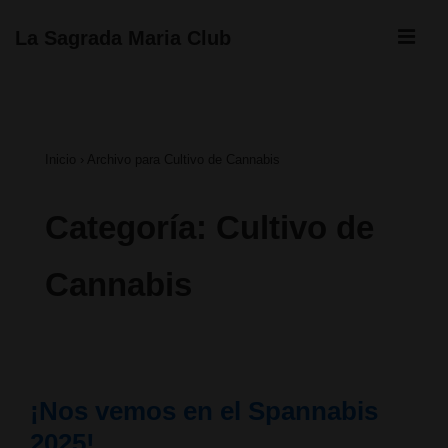
↓
ME
La Sagrada Maria Club
Saltar
Navegación
al
principal
contenido
Inicio
›
Archivo para Cultivo de Cannabis
principal
Categoría:
Cultivo de
Cannabis
¡Nos vemos en el Spannabis
2025!