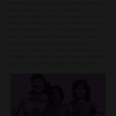
CANNABIS SOCIAL CLUB
,
CULTIVO DE CANNABIS
,
OBRA SOCIAL
,
SOLO PARA SOCIOS
NO HAY COMENTARIOS
ETIQUETADO CON
ACTIVIDADES LSMC
,
AGENDA DE ACTIVIDADES
,
ASOCIACION CANNABIS
,
ASOCIACION CANNABIS BARCELONA
,
ASOCIACION SAGRADA FAMILIA
,
ASOCIACIONES SAGRADA
FAMILIA
,
BARCELONA
,
BARRIO SAGRADA FAMILIA
,
CANNABIS
CLUB
,
CANNABIS CLUB SAGRADA FAMILIA BARCELONA
,
CATALUÑA
,
CLUB PRIVADO
,
CLUB SOCIAL CANNABIS
,
DIA MUJER
,
DOCUMENTAL 8M
,
ESPAÑA
,
LA SAGRADA MARIA
,
LES NOIES DEL
CARMEL
,
PROYECCION AUDIOVISUALES
,
SAGRADA FAMILIA