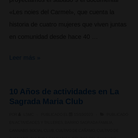
«Les noies del Carmel», que cuenta la
historia de cuatro mujeres que viven juntas
en comunidad desde hace 40 …
Proyección
Leer más »
del
documental
10 Años de actividades en La
«Les
Sagrada Maria Club
noies
POR
LSMC
PUBLICADO EL
15/10/2023
PUBLICADO
del
EN
ACTIVIDADES Y TALLERES
,
BARRIO SAGRADA FAMILIA
,
Carmel»
CANNABIS SOCIAL CLUB
,
CULTIVO DE CAÑAMO
,
CULTIVO DE