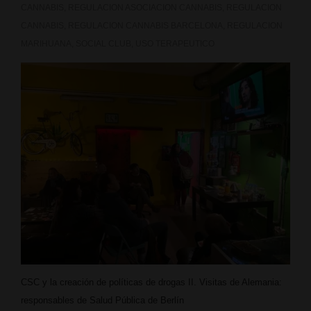
CANNABIS
,
REGULACION ASOCIACION CANNABIS
,
REGULACION
CANNABIS
,
REGULACION CANNABIS BARCELONA
,
REGULACION
MARIHUANA
,
SOCIAL CLUB
,
USO TERAPEUTICO
CSC y la creación de políticas de drogas II. Visitas de Alemania:
responsables de Salud Pública de Berlín