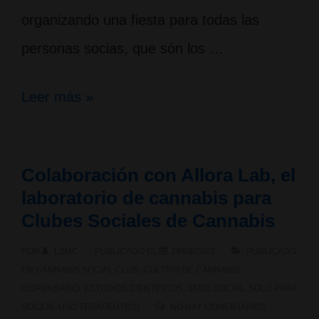
organizando una fiesta para todas las
personas socias, que són los …
10
Leer más »
Años
de
Colaboración con Allora Lab, el
actividades
laboratorio de cannabis para
en
Clubes Sociales de Cannabis
La
POR
LSMC
PUBLICADO EL
29/09/2023
PUBLICADO
Sagrada
EN
CANNABIS SOCIAL CLUB
,
CULTIVO DE CANNABIS
,
DISPENSARIO
,
ESTUDIOS CIENTÍFICOS
,
SEDE SOCIAL
,
SOLO PARA
Maria
SOCIOS
,
USO TERAPÉUTICO
NO HAY COMENTARIOS