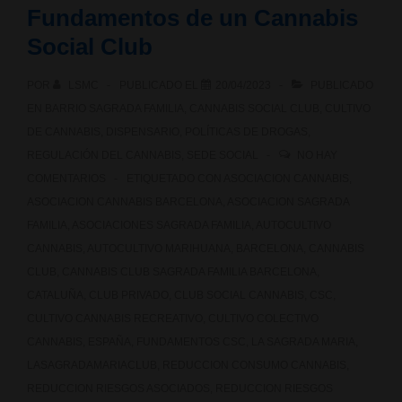
Fundamentos de un Cannabis
Lab,
Social Club
el
POR
LSMC
PUBLICADO EL
20/04/2023
PUBLICADO
laboratorio
EN
BARRIO SAGRADA FAMILIA
,
CANNABIS SOCIAL CLUB
,
CULTIVO
de
DE CANNABIS
,
DISPENSARIO
,
POLÍTICAS DE DROGAS
,
REGULACIÓN DEL CANNABIS
,
SEDE SOCIAL
NO HAY
cannabis
COMENTARIOS
ETIQUETADO CON
ASOCIACION CANNABIS
,
para
ASOCIACION CANNABIS BARCELONA
,
ASOCIACION SAGRADA
FAMILIA
,
ASOCIACIONES SAGRADA FAMILIA
,
AUTOCULTIVO
Clubes
CANNABIS
,
AUTOCULTIVO MARIHUANA
,
BARCELONA
,
CANNABIS
CLUB
,
CANNABIS CLUB SAGRADA FAMILIA BARCELONA
,
Sociales
CATALUÑA
,
CLUB PRIVADO
,
CLUB SOCIAL CANNABIS
,
CSC
,
de
CULTIVO CANNABIS RECREATIVO
,
CULTIVO COLECTIVO
CANNABIS
,
ESPAÑA
,
FUNDAMENTOS CSC
,
LA SAGRADA MARIA
,
Cannabis
LASAGRADAMARIACLUB
,
REDUCCION CONSUMO CANNABIS
,
REDUCCION RIESGOS ASOCIADOS
,
REDUCCION RIESGOS