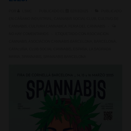
POR
LSMC
PUBLICADO EL
02/03/2025
PUBLICADO
EN
CÁÑAMO INDUSTRIAL
,
CANNABIS SOCIAL CLUB
,
CULTIVO DE
CANNABIS
,
CULTURA CANNABICA
,
FERIA DEL CANNABIS
NO HAY COMENTARIOS
ETIQUETADO CON
ASOCIACION
CANNABIS
,
ASOCIACION CANNABIS BARCELONA
,
BARCELONA
,
CATALUÑA
,
CLUB SOCIAL CANNABIS
,
ESPAÑA
,
LA SAGRADA
MARIA
,
SPANNABIS
,
SPANNABIS BARCELONA