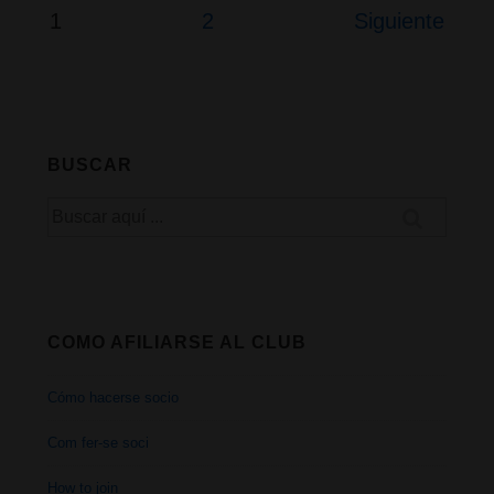
Cannabis
Paginación
1
2
Siguiente
de
Social
entradas
Club
BUSCAR
Buscar
por:
COMO AFILIARSE AL CLUB
Cómo hacerse socio
Com fer-se soci
How to join