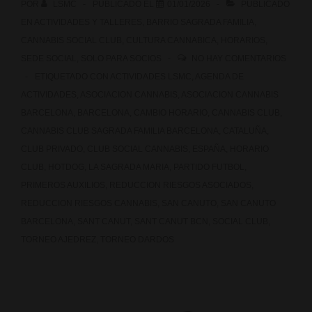
POR
LSMC
PUBLICADO EL
01/01/2026
PUBLICADO
EN
ACTIVIDADES Y TALLERES
,
BARRIO SAGRADA FAMILIA
,
CANNABIS SOCIAL CLUB
,
CULTURA CANNABICA
,
HORARIOS
,
SEDE SOCIAL
,
SOLO PARA SOCIOS
NO HAY COMENTARIOS
ETIQUETADO CON
ACTIVIDADES LSMC
,
AGENDA DE
ACTIVIDADES
,
ASOCIACION CANNABIS
,
ASOCIACION CANNABIS
BARCELONA
,
BARCELONA
,
CAMBIO HORARIO
,
CANNABIS CLUB
,
CANNABIS CLUB SAGRADA FAMILIA BARCELONA
,
CATALUÑA
,
CLUB PRIVADO
,
CLUB SOCIAL CANNABIS
,
ESPAÑA
,
HORARIO
CLUB
,
HOTDOG
,
LA SAGRADA MARIA
,
PARTIDO FUTBOL
,
PRIMEROS AUXILIOS
,
REDUCCION RIESGOS ASOCIADOS
,
REDUCCION RIESGOS CANNABIS
,
SAN CANUTO
,
SAN CANUTO
BARCELONA
,
SANT CANUT
,
SANT CANUT BCN
,
SOCIAL CLUB
,
TORNEO AJEDREZ
,
TORNEO DARDOS