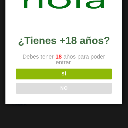
PARA SOCIOS
¿Tienes +18 años?
Reducción de riesgos
Debes tener
18
años para poder
Cómo renovar
entrar.
Traer a un amigo
SÍ
Horarios
NO
Dirección
Contacto