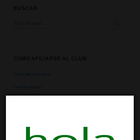
BUSCAR
Buscar
por:
COMO AFILIARSE AL CLUB
Cómo hacerse socio
Com fer-se soci
How to join
Come diventare un membro
Comment devenir un membre
So werden Sie Mitglied