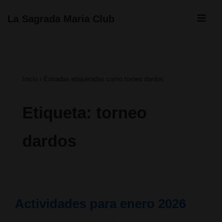
↓
ME
La Sagrada Maria Club
Saltar
Navegación
al
principal
contenido
Inicio
›
Entradas etiquetadas como torneo dardos
principal
Etiqueta:
torneo
dardos
Actividades para enero 2026