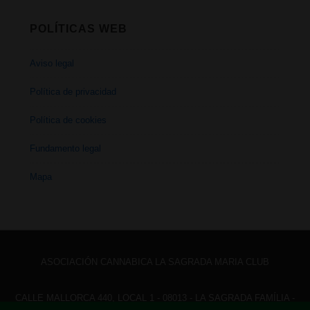
POLÍTICAS WEB
Aviso legal
Política de privacidad
Política de cookies
Fundamento legal
Mapa
ASOCIACIÓN CANNABICA LA SAGRADA MARIA CLUB
CALLE MALLORCA 440, LOCAL 1 - 08013 - LA SAGRADA FAMÍLIA -