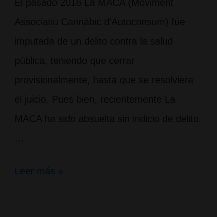
El pasado 2016 La MACA (Moviment
Associatiu Cannàbic d’Autoconsum) fue
imputada de un delito contra la salud
pública, teniendo que cerrar
provisionalmente, hasta que se resolviera
el juicio. Pues bien, recientemente La
MACA ha sido absuelta sin indicio de delito.
…
Sentencia
Leer más »
de
absolución