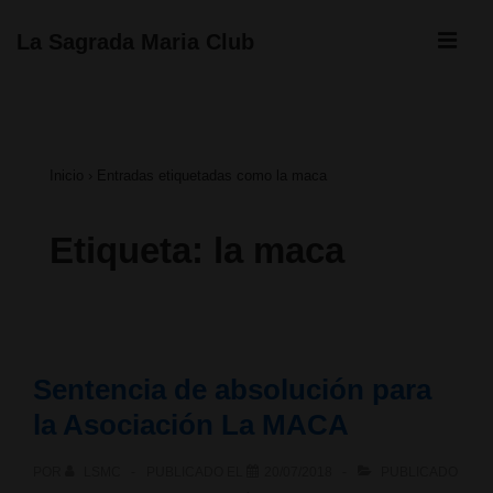
↓
ME
La Sagrada Maria Club
Saltar
Navegación
al
principal
contenido
Inicio
›
Entradas etiquetadas como la maca
principal
Etiqueta:
la maca
Sentencia de absolución para
la Asociación La MACA
POR
LSMC
PUBLICADO EL
20/07/2018
PUBLICADO