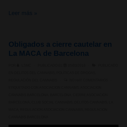
Nuevo
Leer más »
programa
de
Obligados a cierre cautelar en
Marihuana
La MACA de Barcelona
Televisión,
POR
LSMC
PUBLICADO EL
05/03/2016
PUBLICADO
Especial
EN
DELITOS DEL CANNABIS
,
POLÍTICAS DE DROGAS
,
Sentencias
REGULACIÓN DEL CANNABIS
NO HAY COMENTARIOS
ETIQUETADO CON
ASOCIACION CANNABIS
,
ASOCIACION
TS
CANNABIS BARCELONA
,
BARCELONA
,
CIERRE ASOCIACION
y
BARCELONA
,
CLUB SOCIAL CANNABIS
,
DELITOS CANNABIS
,
LA
MACA
,
REGULACION ASOCIACION CANNABIS
,
REGULACION
América
CANNABIS BARCELONA
Medicinal