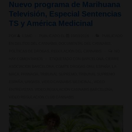
Nuevo programa de Marihuana
para
Televisión, Especial Sentencias
la
TS y América Medicinal
Asociación
POR
LSMC
PUBLICADO EL
10/03/2016
PUBLICADO
La
EN
DELITOS DEL CANNABIS
,
DOCUMENTAL DEL CANNABIS
,
POLÍTICAS DE DROGAS
,
REGULACIÓN DEL CANNABIS
NO
MACA
HAY COMENTARIOS
ETIQUETADO CON
BARCELONA
,
CIERRE
ASOCIACION BARCELONA
,
COMITE DROGAS ONU
,
ESPAÑA
,
LA
MACA
,
PANNAGH
,
TRIBUNAL SUPREMO
,
TRIBUNAL SUPREMO
ESPAÑA
,
UNGASS
,
VIDEO CANNABIS MEDICINAL
,
VIDEO
ENTREVISTAS
,
VIDEO REGULACION CANNABIS BARCELONA
,
VIDEO REGULACION CLUB CANNABIS