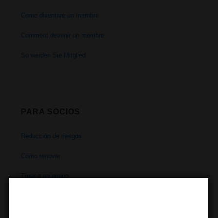
Come diventare un membro
Comment devenir un membre
So werden Sie Mitglied
PARA SOCIOS
Reducción de riesgos
Cómo renovar
Traer a un amigo
Horarios
Dirección