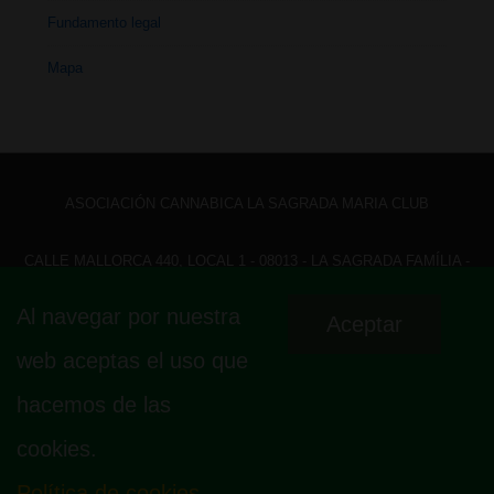
Fundamento legal
Mapa
ASOCIACIÓN CANNABICA LA SAGRADA MARIA CLUB
CALLE MALLORCA 440, LOCAL 1 - 08013 - LA SAGRADA FAMÍLIA -
BARCELONA - HOLA@ LASAGRADAMARIACLUB.ORG
Al navegar por nuestra
Aceptar
Menú
Aviso legal
Política de privacidad
Política de cookies
web aceptas el uso que
Fundamento legal
Mapa
del
hacemos de las
pie
cookies.
de
página
Política de cookies
© 2026
La Sagrada Maria Club
| Funciona con
Tema Responsive