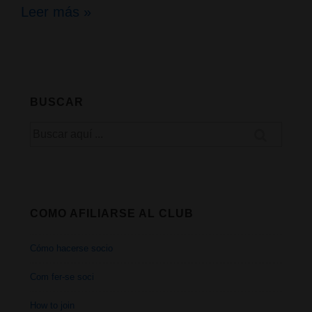
Campaña
Leer más »
«Plantem
Maria»,
en
BUSCAR
solidaridad
Buscar
con
por:
Josep
Pàmies
COMO AFILIARSE AL CLUB
Cómo hacerse socio
Com fer-se soci
How to join