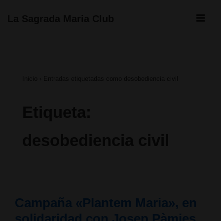
↓
ME
La Sagrada Maria Club
Saltar
Navegación
al
principal
contenido
Inicio
›
Entradas etiquetadas como desobediencia civil
principal
Etiqueta:
desobediencia civil
Campaña «Plantem Maria», en
solidaridad con Josep Pàmies