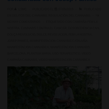
POR
LSMC
PUBLICADO EL
07/05/2015
PUBLICADO
EN
DELITOS DEL CANNABIS
,
REGULACIÓN DEL CANNABIS
NO HAY COMENTARIOS
ETIQUETADO CON
CAMPAÑA FEM LA
NOSTRA
,
CANNABIS CONTRA EL CANCER
,
DESOBEDIENCIA CIVIL
,
DOLÇA REVOLUCIO
,
DULCE REVOLUCION
,
FEM LA NOSTRA
,
JOSEP PAMIES
,
MAMNIFESTACION CANNABIS CATALUÑA
,
MANIFESTACION CANNABICA
,
MANIFESTACION CANNABIS
BARCELONA
,
PLANTEM MARIA
,
USO TERAPEUTICO
,
VIDEO
CAMPAÑA CANNABIS
,
VIDEO MANIFESTACION CANNABICA