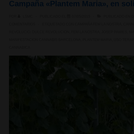
Campaña «Plantem Maria», en sol
y
POR
LSMC
PUBLICADO EL
07/05/2015
PUBLICADO EN
D
multa
COMENTARIOS
ETIQUETADO CON
CAMPAÑA FEM LA NOSTRA
,
CANN
para
REVOLUCIO
,
DULCE REVOLUCION
,
FEM LA NOSTRA
,
JOSEP PAMIES
,
MA
MANIFESTACION CANNABIS BARCELONA
,
PLANTEM MARIA
,
USO TERA
Josep
CANNABICA
Pàmies
por
cultivar
cannabis
terapéutico