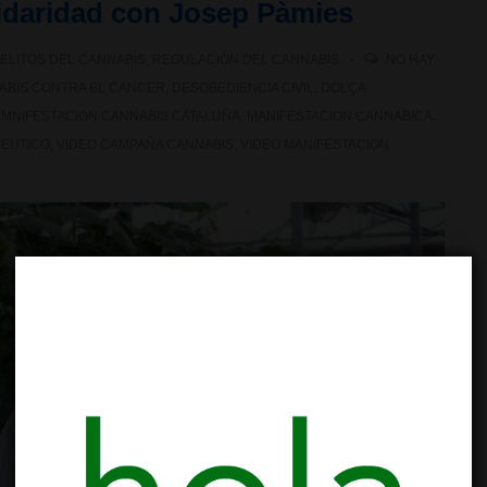
idaridad con Josep Pàmies
ELITOS DEL CANNABIS
,
REGULACIÓN DEL CANNABIS
NO HAY
ABIS CONTRA EL CANCER
,
DESOBEDIENCIA CIVIL
,
DOLÇA
MNIFESTACION CANNABIS CATALUÑA
,
MANIFESTACION CANNABICA
,
PEUTICO
,
VIDEO CAMPAÑA CANNABIS
,
VIDEO MANIFESTACION