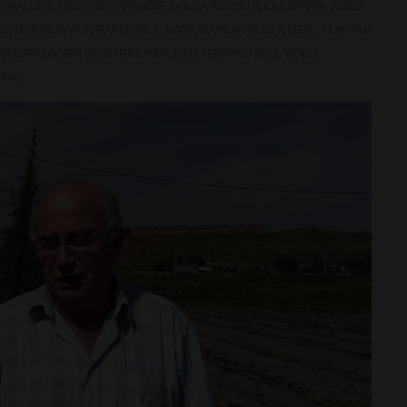
CATALUÑA
,
DELITOS CANNABIS
,
DOLÇA REVOLUCIO
,
ESPAÑA
,
JOSEP
AL
,
MARIHUANA TERAPEUTICA
,
NINGUNA PLANTA ES ILEGAL
,
PLANTAS
GULARIZACION DE MARIHUANA
,
USO TERAPEUTICO
,
VIDEO
INAL