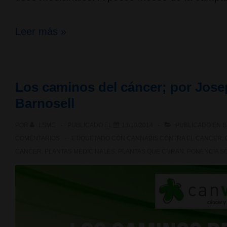
Campaña
Leer más »
«Plantem
Maria»,
Los caminos del cáncer; por Josep
en
Barnosell
solidaridad
POR
LSMC
PUBLICADO EL
13/10/2014
PUBLICADO EN
B
con
COMENTARIOS
ETIQUETADO CON
CANNABIS CONTRA EL CANCER
,
Josep
CANCER
,
PLANTAS MEDICINALES
,
PLANTAS QUE CURAN
,
PONENCIA S
Pàmies