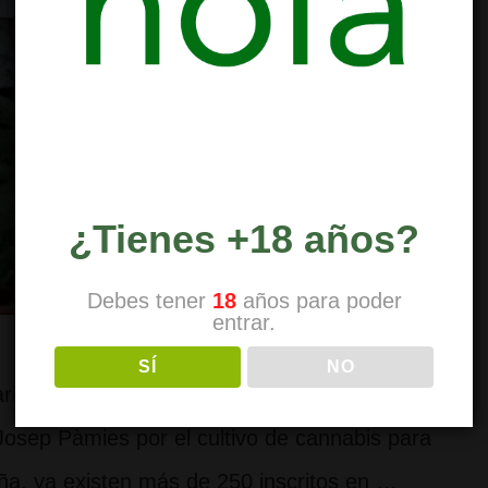
¿Tienes +18 años?
Debes tener
18
años para poder
entrar.
SÍ
NO
ria (Plantemos Marihuana) nace a principios
 Josep Pàmies por el cultivo de cannabis para
a, ya existen más de 250 inscritos en …