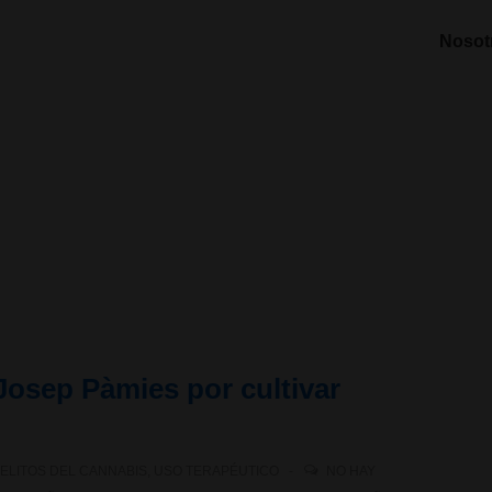
Nosot
 Josep Pàmies por cultivar
ELITOS DEL CANNABIS
,
USO TERAPÉUTICO
NO HAY