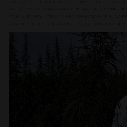
COMENTARIOS
ETIQUETADO CON
CANNABIS CONTRA EL CANCER
,
PAMIES
,
LEGALIZACION MARIHUANA MEDICINAL
,
MARIHUANA MEDICIN
MEDICINALES
,
REGULACION CANNABIS
,
REGULACION MARIHUANA
,
RE
CANNABIS MEDICINAL
,
VIDEO ENTREVISTAS
,
VIDEO MARIHUANA MEDIC