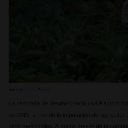
Horticultor Josep Pamies
La campaña de desobediencia civil Plantem Ma
de 2015, a raíz de la imputación del agricultor
usos medicinales. A pocos meses de la campañ