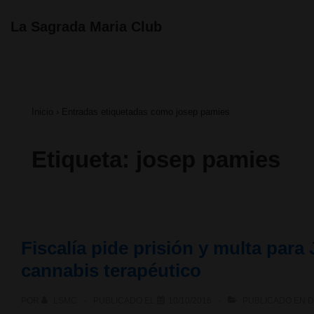
↓
Navegación
La Sagrada Maria Club
principal
Saltar
al
contenido
Inicio
›
Entradas etiquetadas como josep pamies
principal
Etiqueta:
josep pamies
Fiscalía pide prisión y multa para
cannabis terapéutico
POR
LSMC
PUBLICADO EL
10/10/2016
PUBLICADO EN
D