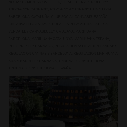
e
NO HAY COMENTARIOS
ETIQUETADO CON
ARTICULO 155
,
ASOCIACION CANNABIS
,
ASOCIACION CANNABIS BARCELONA
,
Inconstitucionalidad
BARCELONA
,
CATALUÑA
,
CLUB SOCIAL CANNABIS
,
ESPAÑA
,
Ley
INICIATIVA LEGISLATIVA POPULAR LA ROSA VERDA
,
LA ROSA
VERDA
,
LEY CANNABIS
,
LEY CATALANA
,
MARIHUANA
de
BARCELONA
,
MARIHUANA CATALUNYA
,
MARIHUANA ESPAÑA
,
RECURRIR LEY CANNABIS
,
REGULACION ASOCIACION CANNABIS
,
cannabis
REGULACION CANNABIS BARCELONA
,
REGULACION MARIHUANA
,
SUSPENSION LEY CANNABIS
,
TRIBUNAL CONSTITUCIONAL
,
TRIBUNAL CONSTITUCIONAL ESPAÑA