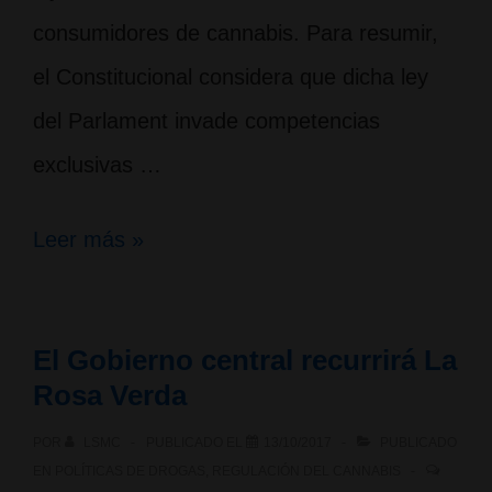
consumidores de cannabis. Para resumir,
el Constitucional considera que dicha ley
del Parlament invade competencias
exclusivas …
Sentencia
Leer más »
Pleno
del
El Gobierno central recurrirá La
Tribunal
Rosa Verda
Constitucional:
POR
LSMC
PUBLICADO EL
13/10/2017
PUBLICADO
Nulidad
EN
POLÍTICAS DE DROGAS
,
REGULACIÓN DEL CANNABIS