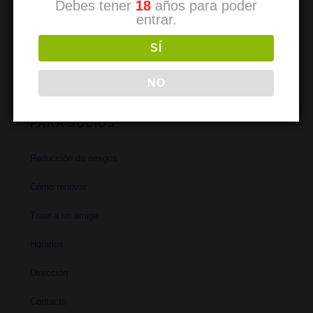
Debes tener
18
años para poder
Comment devenir un membre
entrar.
So werden Sie Mitglied
SÍ
NO
PARA SOCIOS
Reducción de riesgos
Cómo renovar
Traer a un amigo
Horarios
Dirección
Contacto