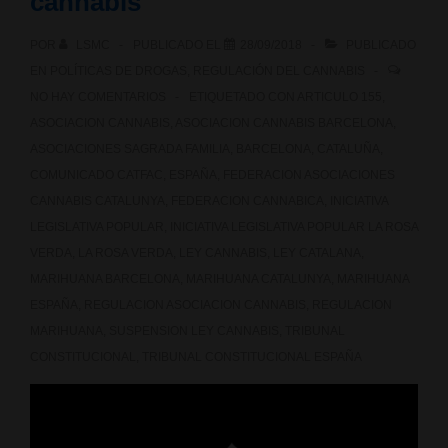
cannabis
POR
LSMC
PUBLICADO EL
28/09/2018
PUBLICADO
EN
POLÍTICAS DE DROGAS
,
REGULACIÓN DEL CANNABIS
NO HAY COMENTARIOS
ETIQUETADO CON
ARTICULO 155
,
ASOCIACION CANNABIS
,
ASOCIACION CANNABIS BARCELONA
,
ASOCIACIONES SAGRADA FAMILIA
,
BARCELONA
,
CATALUÑA
,
COMUNICADO CATFAC
,
ESPAÑA
,
FEDERACION ASOCIACIONES
CANNABIS CATALUNYA
,
FEDERACION CANNABICA
,
INICIATIVA
LEGISLATIVA POPULAR
,
INICIATIVA LEGISLATIVA POPULAR LA ROSA
VERDA
,
LA ROSA VERDA
,
LEY CANNABIS
,
LEY CATALANA
,
MARIHUANA BARCELONA
,
MARIHUANA CATALUNYA
,
MARIHUANA
ESPAÑA
,
REGULACION ASOCIACION CANNABIS
,
REGULACION
MARIHUANA
,
SUSPENSION LEY CANNABIS
,
TRIBUNAL
CONSTITUCIONAL
,
TRIBUNAL CONSTITUCIONAL ESPAÑA