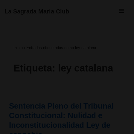
↓
ME
La Sagrada Maria Club
Saltar
Navegación
al
principal
contenido
Inicio
›
Entradas etiquetadas como ley catalana
principal
Etiqueta:
ley catalana
Sentencia Pleno del Tribunal
Constitucional: Nulidad e
Inconstitucionalidad Ley de