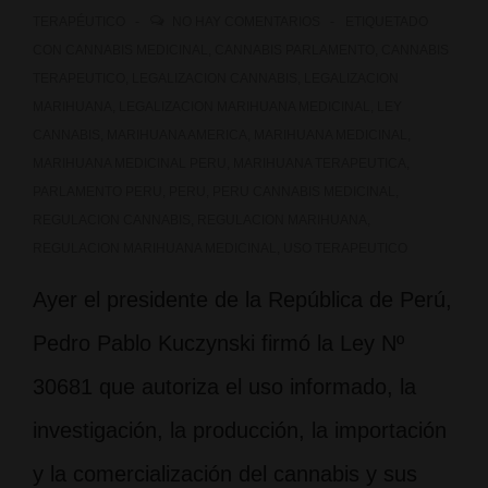
TERAPÉUTICO
NO HAY COMENTARIOS
ETIQUETADO
recreativo
CON
CANNABIS MEDICINAL
,
CANNABIS PARLAMENTO
,
CANNABIS
TERAPEUTICO
,
LEGALIZACION CANNABIS
,
LEGALIZACION
MARIHUANA
,
LEGALIZACION MARIHUANA MEDICINAL
,
LEY
CANNABIS
,
MARIHUANA AMERICA
,
MARIHUANA MEDICINAL
,
MARIHUANA MEDICINAL PERU
,
MARIHUANA TERAPEUTICA
,
PARLAMENTO PERU
,
PERU
,
PERU CANNABIS MEDICINAL
,
REGULACION CANNABIS
,
REGULACION MARIHUANA
,
REGULACION MARIHUANA MEDICINAL
,
USO TERAPEUTICO
Ayer el presidente de la República de Perú,
Pedro Pablo Kuczynski firmó la Ley Nº
30681 que autoriza el uso informado, la
investigación, la producción, la importación
y la comercialización del cannabis y sus