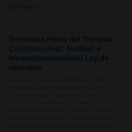
¿Se
Leer más »
puede
fumar
Sentencia Pleno del Tribunal
cannabis
Constitucional: Nulidad e
en
Inconstitucionalidad Ley de
las
cannabis
calles
POR
LSMC
PUBLICADO EL
28/09/2018
PUBLICADO
de
EN
POLÍTICAS DE DROGAS
,
REGULACIÓN DEL CANNABIS
NO HAY COMENTARIOS
ETIQUETADO CON
ARTICULO 155
,
Barcelona?
ASOCIACION CANNABIS
,
ASOCIACION CANNABIS BARCELONA
,
ASOCIACIONES SAGRADA FAMILIA
,
BARCELONA
,
CATALUÑA
,
COMUNICADO CATFAC
,
ESPAÑA
,
FEDERACION ASOCIACIONES
CANNABIS CATALUNYA
,
FEDERACION CANNABICA
,
INICIATIVA