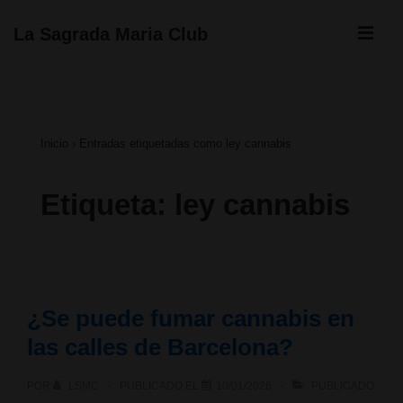
↓
ME
La Sagrada Maria Club
Saltar
Navegación
al
principal
contenido
Inicio
›
Entradas etiquetadas como ley cannabis
principal
Etiqueta:
ley cannabis
¿Se puede fumar cannabis en
las calles de Barcelona?
POR
LSMC
PUBLICADO EL
10/01/2026
PUBLICADO