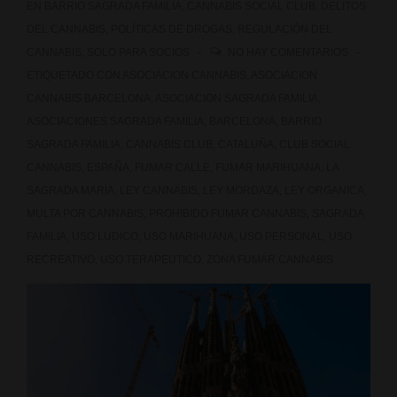
EN
BARRIO SAGRADA FAMILIA
,
CANNABIS SOCIAL CLUB
,
DELITOS
DEL CANNABIS
,
POLÍTICAS DE DROGAS
,
REGULACIÓN DEL
CANNABIS
,
SOLO PARA SOCIOS
NO HAY COMENTARIOS
ETIQUETADO CON
ASOCIACION CANNABIS
,
ASOCIACION
CANNABIS BARCELONA
,
ASOCIACION SAGRADA FAMILIA
,
ASOCIACIONES SAGRADA FAMILIA
,
BARCELONA
,
BARRIO
SAGRADA FAMILIA
,
CANNABIS CLUB
,
CATALUÑA
,
CLUB SOCIAL
CANNABIS
,
ESPAÑA
,
FUMAR CALLE
,
FUMAR MARIHUANA
,
LA
SAGRADA MARIA
,
LEY CANNABIS
,
LEY MORDAZA
,
LEY ORGANICA
,
MULTA POR CANNABIS
,
PROHIBIDO FUMAR CANNABIS
,
SAGRADA
FAMILIA
,
USO LUDICO
,
USO MARIHUANA
,
USO PERSONAL
,
USO
RECREATIVO
,
USO TERAPEUTICO
,
ZONA FUMAR CANNABIS