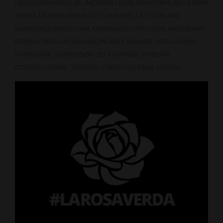
LEGISLATIVA POPULAR
,
INICIATIVA LEGISLATIVA POPULAR LA ROSA
VERDA
,
LA ROSA VERDA
,
LEY CANNABIS
,
LEY CATALANA
,
MARIHUANA BARCELONA
,
MARIHUANA CATALUNYA
,
MARIHUANA
ESPAÑA
,
REGULACION ASOCIACION CANNABIS
,
REGULACION
MARIHUANA
,
SUSPENSION LEY CANNABIS
,
TRIBUNAL
CONSTITUCIONAL
,
TRIBUNAL CONSTITUCIONAL ESPAÑA