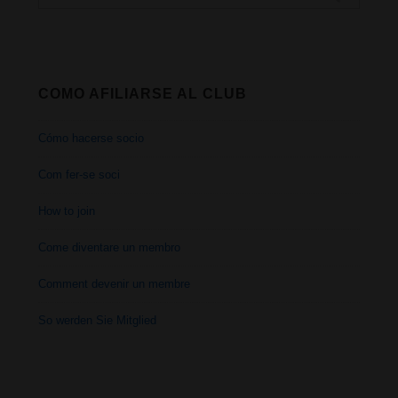
uso
por:
medicinal
en
COMO AFILIARSE AL CLUB
Perú
Cómo hacerse socio
Com fer-se soci
How to join
Come diventare un membro
Comment devenir un membre
So werden Sie Mitglied