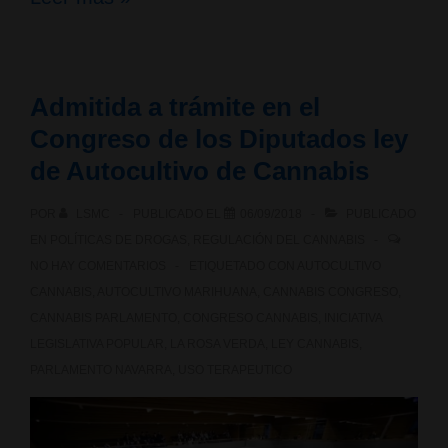
Pleno
del
Admitida a trámite en el
Tribunal
Congreso de los Diputados ley
Constitucional:
de Autocultivo de Cannabis
Nulidad
POR
LSMC
PUBLICADO EL
06/09/2018
PUBLICADO
e
EN
POLÍTICAS DE DROGAS
,
REGULACIÓN DEL CANNABIS
NO HAY COMENTARIOS
ETIQUETADO CON
AUTOCULTIVO
Inconstitucionalidad
CANNABIS
,
AUTOCULTIVO MARIHUANA
,
CANNABIS CONGRESO
,
Ley
CANNABIS PARLAMENTO
,
CONGRESO CANNABIS
,
INICIATIVA
LEGISLATIVA POPULAR
,
LA ROSA VERDA
,
LEY CANNABIS
,
de
PARLAMENTO NAVARRA
,
USO TERAPEUTICO
cannabis