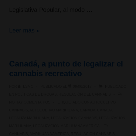
Legislativa Popular, al modo …
Admitida
Leer más »
a
trámite
Canadá, a punto de legalizar el
en
cannabis recreativo
el
POR
LSMC
PUBLICADO EL
09/06/2018
PUBLICADO
Congreso
EN
POLÍTICAS DE DROGAS
,
REGULACIÓN DEL CANNABIS
de
NO HAY COMENTARIOS
ETIQUETADO CON
AUTOCULTIVO
CANNABIS
,
AUTOCULTIVO MARIHUANA
,
CANADA
,
CANADA
los
LEGALIZA MARIHUANA
,
LEGALIZACION CANNABIS
,
LEGALIZACION
Diputados
MARIHUANA
,
LEGALIZACION MARIHUANA AMERICA
,
LEY
CANNABIS
,
MARIHUANA AMERICA
,
REGULACION CANNABIS
,