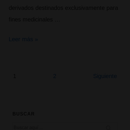
derivados destinados exclusivamente para
fines medicinales …
En
Leer más »
vigor
Ley
de
Paginación
1
2
Siguiente
de
regulación
entradas
del
cannabis
BUSCAR
para
Buscar