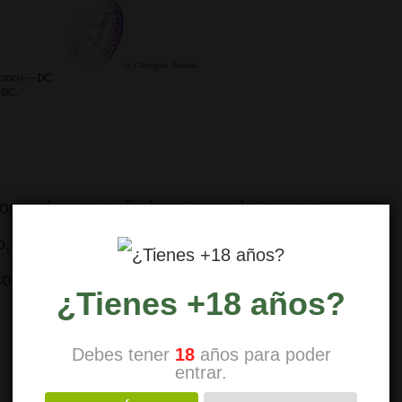
n conocida como albahaca morada, es una
, está fuertemente relacionada con el
omo el cannabis es la planta de Shiva), la
¿Tienes +18 años?
Debes tener
18
años para poder
entrar.