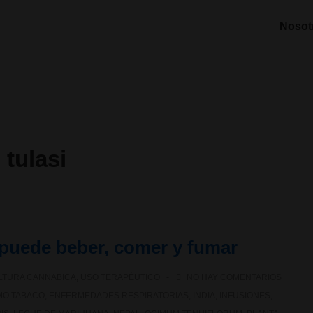
Nosot
 tulasi
 puede beber, comer y fumar
LTURA CANNABICA
,
USO TERAPÉUTICO
NO HAY COMENTARIOS
O TABACO
,
ENFERMEDADES RESPIRATORIAS
,
INDIA
,
INFUSIONES
,