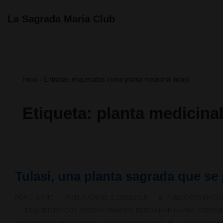
↓
Navegación
La Sagrada Maria Club
principal
Saltar
al
contenido
Inicio
›
Entradas etiquetadas como planta medicinal tulasi
principal
Etiqueta:
planta medicinal
Tulasi, una planta sagrada que se
POR
LSMC
PUBLICADO EL
28/12/2018
PUBLICADO EN
CU
ETIQUETADO CON
BEBIDA CANNABIS
,
BEBIDA MARIHUANA
,
CONSUM