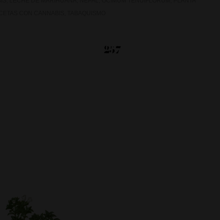
IS
,
LECHE DE MARIHUANA
,
NEPAL
,
OCIMUM TENUIFLORUM
,
PLANTA
CETAS CON CANNABIS
,
TABAQUISMO