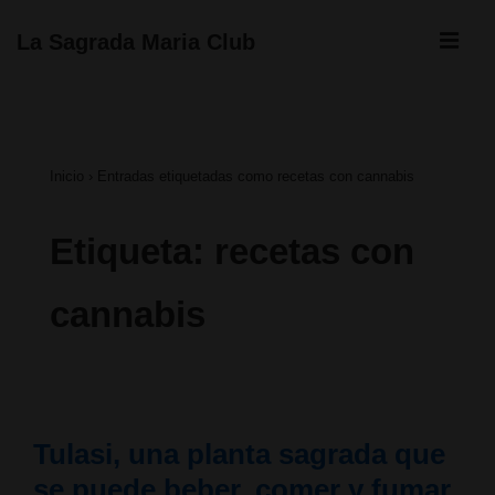
↓
ME
La Sagrada Maria Club
Saltar
Navegación
al
principal
contenido
Inicio
›
Entradas etiquetadas como recetas con cannabis
principal
Etiqueta:
recetas con
cannabis
Tulasi, una planta sagrada que
se puede beber, comer y fumar