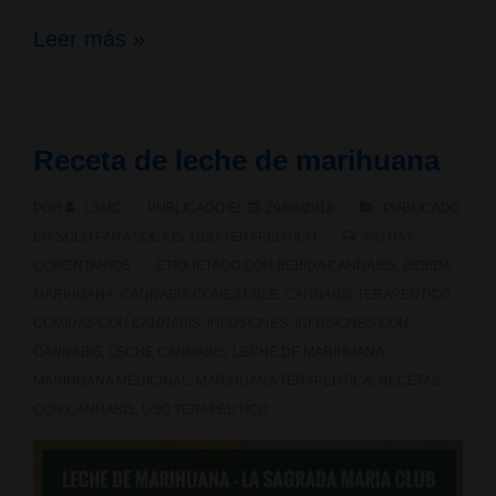
Gordolobo
Leer más »
(Verbascum
Thapsus),
Receta de leche de marihuana
planta
POR
LSMC
PUBLICADO EL
29/05/2018
PUBLICADO
medicinal
EN
SOLO PARA SOCIOS
,
USO TERAPÉUTICO
NO HAY
como
COMENTARIOS
ETIQUETADO CON
BEBIDA CANNABIS
,
BEBIDA
MARIHUANA
,
CANNABIS COMESTIBLE
,
CANNABIS TERAPEUTICO
,
sustituto
COMIDAS CON CANNABIS
,
INFUSIONES
,
INFUSIONES CON
del
CANNABIS
,
LECHE CANNABIS
,
LECHE DE MARIHUANA
,
MARIHUANA MEDICINAL
,
MARIHUANA TERAPEUTICA
,
RECETAS
tabaco
CON CANNABIS
,
USO TERAPEUTICO