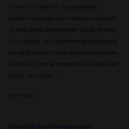
Tulasi (en sánscrito “incomparable”),
también conocida como albahaca morada,
es una planta ampliamente usada en Asia.
En concreto, está fuertemente relacionada
con el hinduismo (es la planta consagrada
a Vishnu, como el cannabis es la planta de
Shiva), la cultura …
Tulasi,
Leer más »
una
planta
Gordolobo (Verbascum