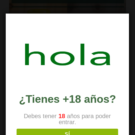
¿Tienes +18 años?
Receta de leche de marihuana
Debes tener
18
años para poder
entrar.
La forma más saludable de consumir
SÍ