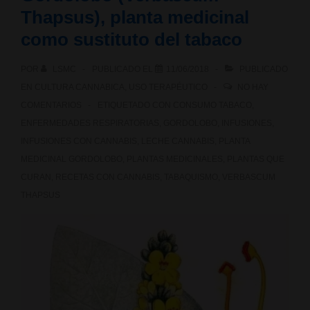
sagrada
Thapsus), planta medicinal
que
como sustituto del tabaco
se
POR
LSMC
PUBLICADO EL
11/06/2018
PUBLICADO
puede
EN
CULTURA CANNABICA
,
USO TERAPÉUTICO
NO HAY
COMENTARIOS
ETIQUETADO CON
CONSUMO TABACO
,
beber,
ENFERMEDADES RESPIRATORIAS
,
GORDOLOBO
,
INFUSIONES
,
comer
INFUSIONES CON CANNABIS
,
LECHE CANNABIS
,
PLANTA
MEDICINAL GORDOLOBO
,
PLANTAS MEDICINALES
,
PLANTAS QUE
y
CURAN
,
RECETAS CON CANNABIS
,
TABAQUISMO
,
VERBASCUM
fumar
THAPSUS