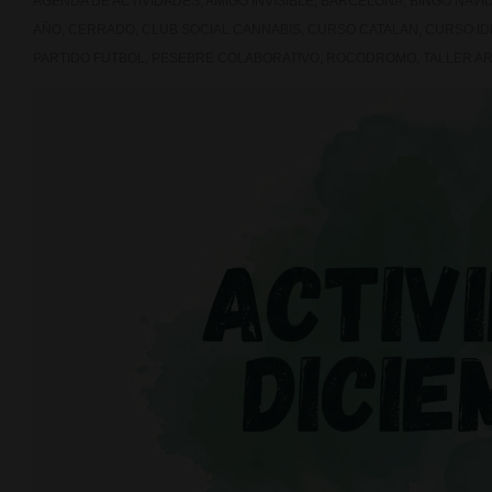
AGENDA DE ACTIVIDADES
,
AMIGO INVISIBLE
,
BARCELONA
,
BINGO NAVI
AÑO
,
CERRADO
,
CLUB SOCIAL CANNABIS
,
CURSO CATALAN
,
CURSO ID
PARTIDO FUTBOL
,
PESEBRE COLABORATIVO
,
ROCODROMO
,
TALLER A