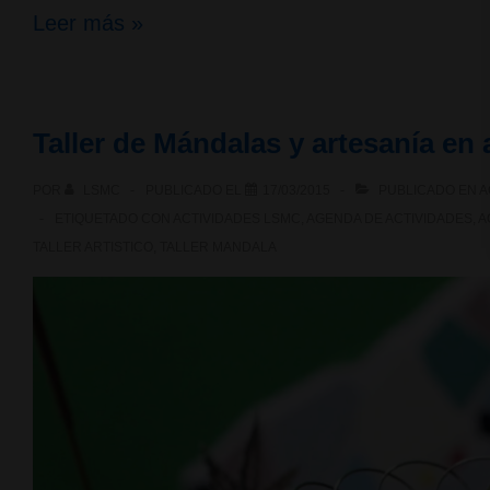
1er
Leer más »
Concurso
de
Taller de Mándalas y artesanía en 
mascaras
POR
LSMC
PUBLICADO EL
17/03/2015
PUBLICADO EN
A
para
ETIQUETADO CON
ACTIVIDADES LSMC
,
AGENDA DE ACTIVIDADES
,
A
noche
TALLER ARTISTICO
,
TALLER MANDALA
de
Halloweed