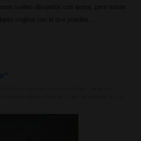
nos suelen dibujarlos con arena, pero existe
bjeto original con el que puedes …
ro”
CTIVIDADES Y TALLERES
,
SOLO PARA SOCIOS
NO HAY
ACTIVIDADES
,
AGENDA LUDICA
,
ARTE LSMC
,
TALLER ARTE
,
TALLER