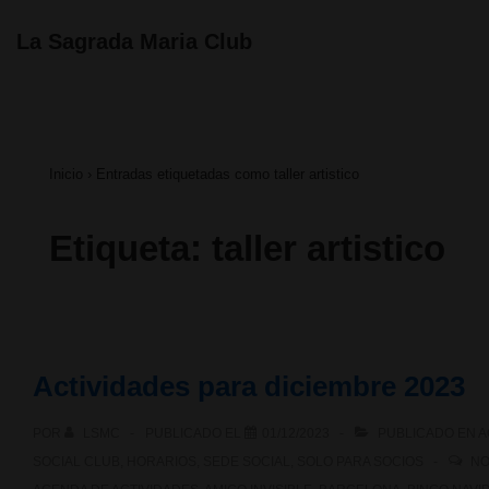
↓
Navegación
La Sagrada Maria Club
principal
Saltar
al
contenido
Inicio
›
Entradas etiquetadas como taller artistico
principal
Etiqueta:
taller artistico
Actividades para diciembre 2023
POR
LSMC
PUBLICADO EL
01/12/2023
PUBLICADO EN
A
SOCIAL CLUB
,
HORARIOS
,
SEDE SOCIAL
,
SOLO PARA SOCIOS
NO