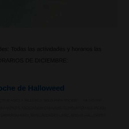
es: Todas las actividades y horarios las
s HORARIOS DE DICIEMBRE:
oche de Halloweed
CTIVIDADES Y TALLERES
,
SOLO PARA SOCIOS
NO HAY
 MANUALES
,
ASOCIACION CANNABIS
,
CONCURSO ASOCIACION
,
 SAGRADA MARIA
,
MANUALIDADES LSMC
,
NOCHE HALLOWEEN
,