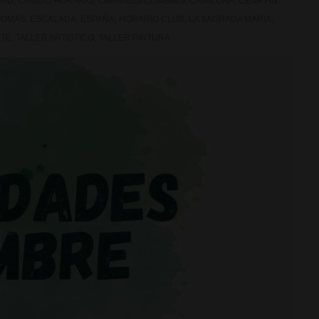
DAD
,
CAMBIO HORARIO
,
CANNABIS CLIMBING
,
CATALUÑA
,
CENA FIN
IOMAS
,
ESCALADA
,
ESPAÑA
,
HORARIO CLUB
,
LA SAGRADA MARIA
,
RTE
,
TALLER ARTISTICO
,
TALLER PINTURA