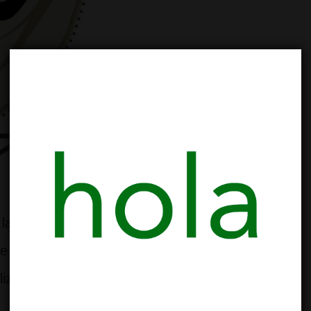
la Asociación está preparando el primer
 quieran participar tendrán a su disposición
izar la actividad, …