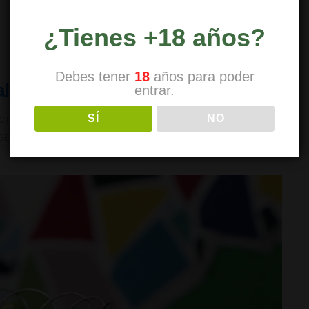
¿Tienes +18 años?
Debes tener
18
años para poder
alpaca
entrar.
SÍ
NO
CTIVIDADES Y TALLERES
,
SOLO PARA SOCIOS
1 COMENTARIO
GENDA LUDICA
,
ARTESANIAS MANUALES
,
MANUALIDADES LSMC
,