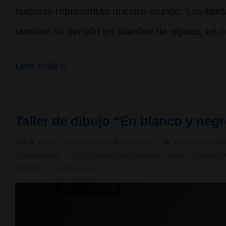
budistas representan nuestro mundo. Los tibeta
también su versión en alambre de alpaca, un o
Taller
Leer más »
de
Mándalas
Taller de dibujo “En blanco y neg
y
POR
LSMC
PUBLICADO EL
25/01/2015
PUBLICADO EN
A
artesanía
COMENTARIOS
ETIQUETADO CON
ACTIVIDADES LSMC
,
AGENDA DE 
en
ARTISTICO
,
TALLER DIBUJO
alpaca