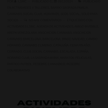
POR
LSMC
PUBLICADO EL
09/12/2024
PUBLICADO
EN
ACTIVIDADES Y TALLERES
,
BARRIO SAGRADA FAMILIA
,
CANNABIS SOCIAL CLUB
,
HORARIOS
,
SEDE SOCIAL
,
SOLO PARA
SOCIOS
NO HAY COMENTARIOS
ETIQUETADO CON
ACTIVIDADES LSMC
,
AGENDA DE ACTIVIDADES
,
AMIGO INVISIBLE
,
AREPA VENEZOLANA
,
ASOCIACION CANNABIS
,
ASOCIACION
CANNABIS BARCELONA
,
BARCELONA
,
BINGO NAVIDAD
,
CAMBIO
HORARIO
,
CANNABIS CLIMBING
,
CATALUÑA
,
CENA FIN AÑO
,
CERRADO
,
CLUB SOCIAL CANNABIS
,
ESCALADA
,
ESPAÑA
,
HORARIO CLUB
,
LA SAGRADA MARIA
,
MARATON PELICULAS
,
PARTIDO FUTBOL
,
PESEBRE CANNABICO
,
PESEBRE
COLABORATIVO