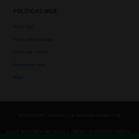
POLÍTICAS WEB
Aviso legal
Política de privacidad
Política de cookies
Fundamento legal
Mapa
ASOCIACIÓN CANNABICA LA SAGRADA MARIA CLUB
CALLE MALLORCA 440, LOCAL 1 - 08013 - LA SAGRADA FAMÍLIA -
BARCELONA - HOLA@ LASAGRADAMARIACLUB.ORG