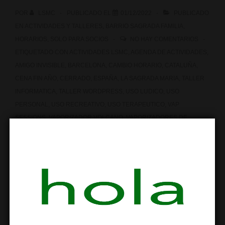
POR
LSMC
PUBLICADO EL
01/12/2022
PUBLICADO
EN
ACTIVIDADES Y TALLERES
,
BARRIO SAGRADA FAMILIA
,
HORARIOS
,
SOLO PARA SOCIOS
NO HAY COMENTARIOS
ETIQUETADO CON
ACTIVIDADES LSMC
,
AGENDA DE ACTIVIDADES
,
AMIGO INVISIBLE
,
BARCELONA
,
CAMBIO HORARIO
,
CATALUÑA
,
CENA FIN AÑO
,
CERRADO
,
ESPAÑA
,
LA SAGRADA MARIA
,
TALLER
INFORMATICA
,
TALLER WORDPRESS
,
USO LUDICO
,
USO
PERSONAL
,
USO RECREATIVO
,
USO TERAPEUTICO
,
VAP
SESSIONS
,
VAPORIZADOR VOLCANO
,
VAPORIZADORES DE
MARIHUANA