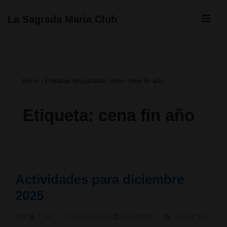
↓
ME
La Sagrada Maria Club
Saltar
Navegación
al
principal
contenido
Inicio
›
Entradas etiquetadas como cena fin año
principal
Etiqueta:
cena fin año
Actividades para diciembre
2025
POR
LSMC
PUBLICADO EL
01/12/2025
PUBLICADO