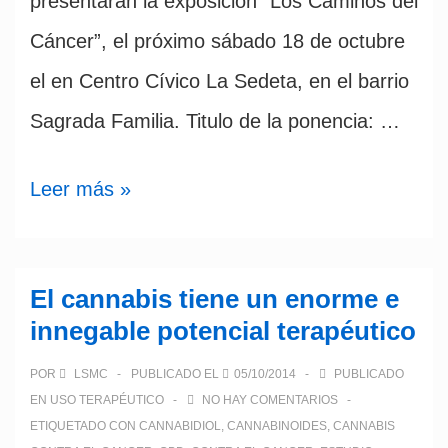
presentaran la exposición “Los Caminos del
Cáncer”, el próximo sábado 18 de octubre
el en Centro Cívico La Sedeta, en el barrio
Sagrada Familia. Titulo de la ponencia: …
Los
Leer más »
caminos
del
El cannabis tiene un enorme e
cáncer;
innegable potencial terapéutico
por
POR
LSMC
PUBLICADO EL
05/10/2014
PUBLICADO
Josep
EN
USO TERAPÉUTICO
NO HAY COMENTARIOS
Pámies
ETIQUETADO CON
CANNABIDIOL
,
CANNABINOIDES
,
CANNABIS