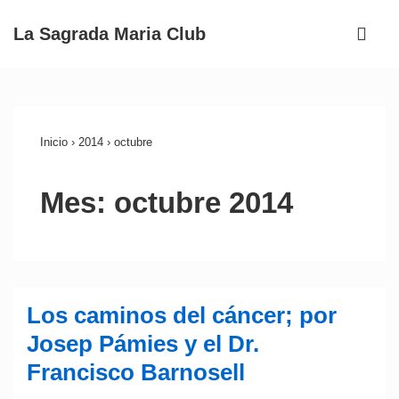
↓
ME
La Sagrada Maria Club
Saltar
Navegación
al
principal
contenido
Inicio
›
2014
›
octubre
principal
Mes:
octubre 2014
Los caminos del cáncer; por
Josep Pámies y el Dr.
Francisco Barnosell