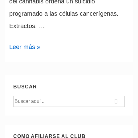
del cannabis ordena un suicidio
programado a las células cancerígenas.
Extractos; …
El
Leer más »
cannabis
tiene
un
BUSCAR
enorme
Buscar
e
por:
innegable
potencial
COMO AFILIARSE AL CLUB