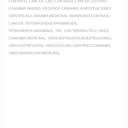
CONTRA EL CANCER
,
CBD
,
CONTRA EL CANCER
,
ESTUDIO
y
CANNABIS MADRID
,
ESTUDIOS CANNABIS
,
INVESTIGACIONES
el
CIENTIFICAS CANNABIS MEDICINAL
,
MARIHUANA CONTRA EL
CANCER
,
SISTEMA ENDOCANNABINOIDE
,
Dr.
TETRAHIDROCANNABINOL
,
THC
,
USO TERAPEUTICO
,
VIDEO
CANNABIS MEDICINAL
,
VIDEO ENTREVISTA INVESTIGADORES
,
Francisco
VIDEO ENTREVISTAS
,
VIDEO ESTUDIO CIENTIFICO CANNABIS
,
Barnosell
VIDEO MARIHUANA MEDICINAL