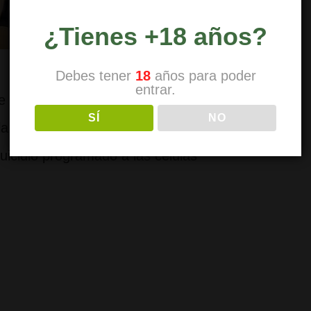
¿Tienes +18 años?
Debes tener
18
años para poder
entrar.
 entrevista realizada a la investigadora
SÍ
NO
 luz los beneficios de la marihuana, Los
icidio programado a las células