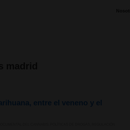
Nosot
s madrid
ihuana, entre el veneno y el
OCUMENTAL DEL CANNABIS
,
POLÍTICAS DE DROGAS
,
REGULACIÓN