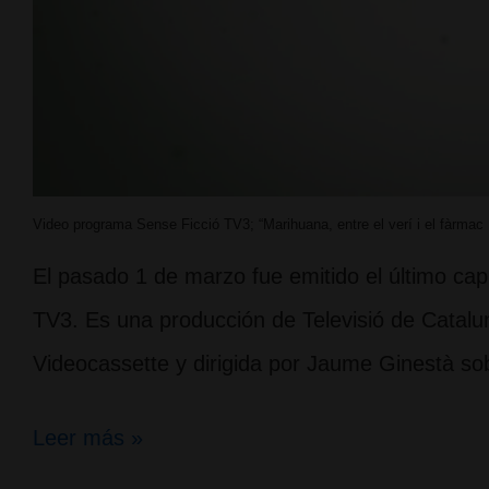
Video programa Sense Ficció TV3; “Marihuana, entre el verí i el fàrmac
El pasado 1 de marzo fue emitido el último cap
TV3. Es una producción de Televisió de Catalu
Videocassette y dirigida por Jaume Ginestà so
Programa
Leer más »
Sense