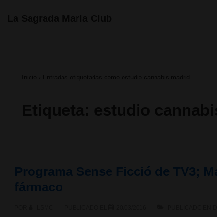
↓
Navegación
La Sagrada Maria Club
principal
Saltar
al
contenido
Inicio
›
Entradas etiquetadas como estudio cannabis madrid
principal
Etiqueta:
estudio cannabi
Programa Sense Ficció de TV3; Mar
fármaco
POR
LSMC
PUBLICADO EL
20/03/2016
PUBLICADO EN
D