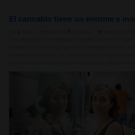
Ficció
El cannabis tiene un enorme e inn
de
POR
LSMC
PUBLICADO EL
05/10/2014
PUBLICADO EN
U
TV3;
CON
CANNABIDIOL
,
CANNABINOIDES
,
CANNABIS CONTRA EL CANCER
,
Marihuana,
CANNABIS
,
INVESTIGACIONES CIENTIFICAS CANNABIS MEDICINAL
,
MAR
TETRAHIDROCANNABINOL
,
THC
,
USO TERAPEUTICO
,
VIDEO CANNABIS
entre
ENTREVISTAS
,
VIDEO ESTUDIO CIENTIFICO CANNABIS
,
VIDEO MARIHUA
el
veneno
y
el
fármaco