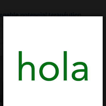
egable potencial terapéutico
SO TERAPÉUTICO
NO HAY COMENTARIOS
ETIQUETADO
CBD
,
CONTRA EL CANCER
,
ESTUDIO CANNABIS MADRID
,
ESTUDIOS
IHUANA CONTRA EL CANCER
,
SISTEMA ENDOCANNABINOIDE
,
 MEDICINAL
,
VIDEO ENTREVISTA INVESTIGADORES
,
VIDEO
NA MEDICINAL