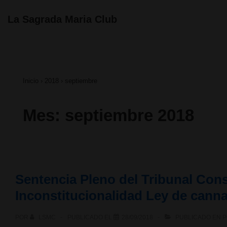
↓
Navegación
La Sagrada Maria Club
principal
Saltar
al
contenido
Inicio
›
2018
›
septiembre
principal
Mes:
septiembre 2018
Sentencia Pleno del Tribunal Cons
Inconstitucionalidad Ley de cann
POR
LSMC
PUBLICADO EL
28/09/2018
PUBLICADO EN
P