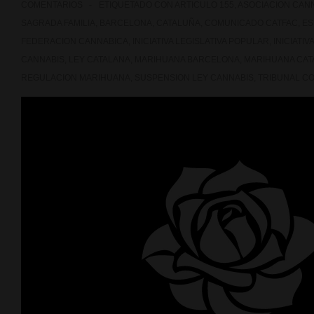
COMENTARIOS
ETIQUETADO CON
ARTICULO 155
,
ASOCIACION CAN
SAGRADA FAMILIA
,
BARCELONA
,
CATALUÑA
,
COMUNICADO CATFAC
,
ES
FEDERACION CANNABICA
,
INICIATIVA LEGISLATIVA POPULAR
,
INICIATI
CANNABIS
,
LEY CATALANA
,
MARIHUANA BARCELONA
,
MARIHUANA CAT
REGULACION MARIHUANA
,
SUSPENSION LEY CANNABIS
,
TRIBUNAL C