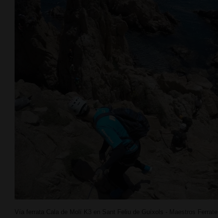
Vía ferrata Cala de Molí K3 en Sant Feliu de Guíxols - Maestros Ferrat