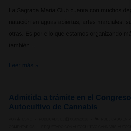
La Sagrada Maria Club cuenta con muchos deport
natación en aguas abiertas, artes marciales, su
otras. Es por ello que estamos organizando má
también …
Deportes
Leer más »
de
montaña
Admitida a trámite en el Congreso
en
Autocultivo de Cannabis
La
POR
LSMC
PUBLICADO EL
06/09/2018
PUBLICADO EN
P
Sagrada
COMENTARIOS
ETIQUETADO CON
AUTOCULTIVO CANNABIS
,
AUTOC