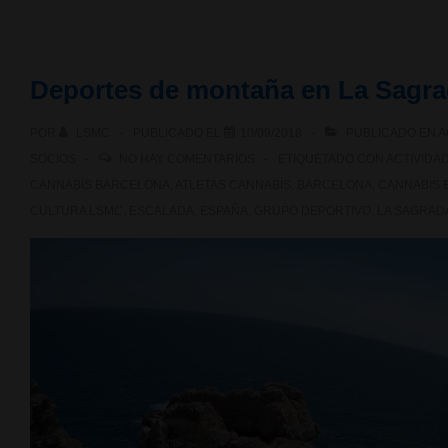
Pleno
del
Deportes de montaña en La Sagra
Tribunal
POR
LSMC
PUBLICADO EL
10/09/2018
PUBLICADO EN
A
Constitucional:
SOCIOS
NO HAY COMENTARIOS
ETIQUETADO CON
ACTIVIDA
Nulidad
CANNABIS BARCELONA
,
ATLETAS CANNABIS
,
BARCELONA
,
CANNABIS 
CULTURA LSMC
,
ESCALADA
,
ESPAÑA
,
GRUPO DEPORTIVO
,
LA SAGRAD
e
Inconstitucionalidad
Ley
de
cannabis