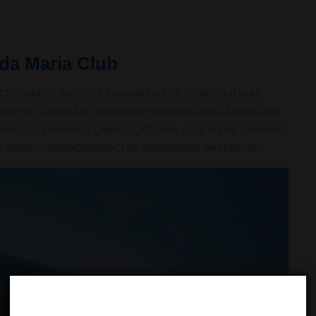
da Maria Club
CTIVIDADES Y TALLERES
,
CANNABIS SOCIAL CLUB
,
SOLO PARA
DES LSMC
,
AGENDA DE ACTIVIDADES
,
AGENDA LUDICA
,
ASOCIACION
BOULDER
,
CANNABIS CLIMBING
,
CATALUÑA
,
CLUB SOCIAL CANNABIS
,
A MARIA
,
LASAGRADAMARIACLUB
,
SENDERISMO
,
VIA FERRATA