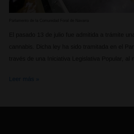
Parlamento de la Comunidad Foral de Navarra
El pasado 13 de julio fue admitida a trámite u
cannabis. Dicha ley ha sido tramitada en el P
través de una Iniciativa Legislativa Popular, a
Admitida
Leer más »
a
trámite
en
el