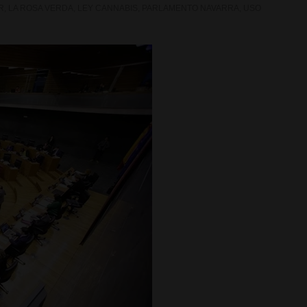
R
,
LA ROSA VERDA
,
LEY CANNABIS
,
PARLAMENTO NAVARRA
,
USO