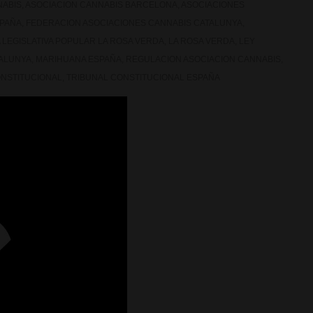
NABIS
,
ASOCIACION CANNABIS BARCELONA
,
ASOCIACIONES
PAÑA
,
FEDERACION ASOCIACIONES CANNABIS CATALUNYA
,
VA LEGISLATIVA POPULAR LA ROSA VERDA
,
LA ROSA VERDA
,
LEY
ALUNYA
,
MARIHUANA ESPAÑA
,
REGULACION ASOCIACION CANNABIS
,
ONSTITUCIONAL
,
TRIBUNAL CONSTITUCIONAL ESPAÑA