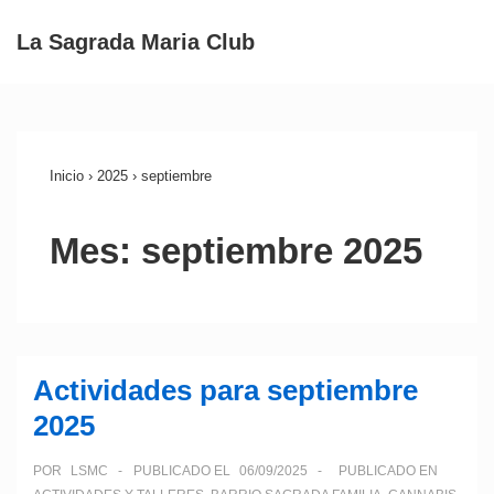
↓
La Sagrada Maria Club
Saltar
ME
al
Navegación
contenido
principal
principal
Inicio
›
2025
›
septiembre
Mes:
septiembre 2025
Actividades para septiembre
2025
POR
LSMC
PUBLICADO EL
06/09/2025
PUBLICADO EN