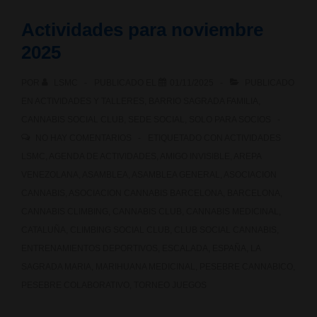
Actividades para noviembre
2025
POR
LSMC
PUBLICADO EL
01/11/2025
PUBLICADO
EN
ACTIVIDADES Y TALLERES
,
BARRIO SAGRADA FAMILIA
,
CANNABIS SOCIAL CLUB
,
SEDE SOCIAL
,
SOLO PARA SOCIOS
NO HAY COMENTARIOS
ETIQUETADO CON
ACTIVIDADES
LSMC
,
AGENDA DE ACTIVIDADES
,
AMIGO INVISIBLE
,
AREPA
VENEZOLANA
,
ASAMBLEA
,
ASAMBLEA GENERAL
,
ASOCIACION
CANNABIS
,
ASOCIACION CANNABIS BARCELONA
,
BARCELONA
,
CANNABIS CLIMBING
,
CANNABIS CLUB
,
CANNABIS MEDICINAL
,
CATALUÑA
,
CLIMBING SOCIAL CLUB
,
CLUB SOCIAL CANNABIS
,
ENTRENAMIENTOS DEPORTIVOS
,
ESCALADA
,
ESPAÑA
,
LA
SAGRADA MARIA
,
MARIHUANA MEDICINAL
,
PESEBRE CANNABICO
,
PESEBRE COLABORATIVO
,
TORNEO JUEGOS