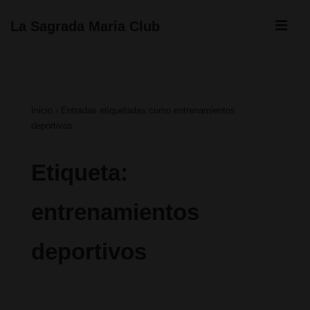
↓
ME
La Sagrada Maria Club
Saltar
Navegación
al
principal
contenido
Inicio
›
Entradas etiquetadas como entrenamientos
principal
deportivos
Etiqueta:
entrenamientos
deportivos