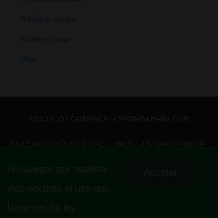
Política de cookies
Fundamento legal
Mapa
ASOCIACIÓN CANNABICA LA SAGRADA MARIA CLUB
CALLE MALLORCA 440, LOCAL 1 - 08013 - LA SAGRADA FAMÍLIA -
BARCELONA - HOLA@ LASAGRADAMARIACLUB.ORG
Al navegar por nuestra
Aceptar
Menú
Aviso legal
Política de privacidad
Política de cookies
web aceptas el uso que
Fundamento legal
Mapa
del
hacemos de las
pie