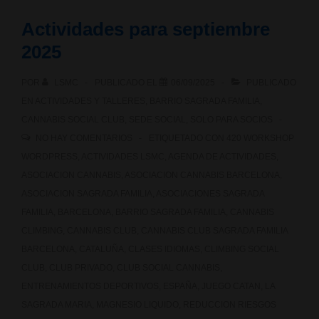
Actividades para septiembre
2025
POR
LSMC
PUBLICADO EL
06/09/2025
PUBLICADO
EN
ACTIVIDADES Y TALLERES
,
BARRIO SAGRADA FAMILIA
,
CANNABIS SOCIAL CLUB
,
SEDE SOCIAL
,
SOLO PARA SOCIOS
NO HAY COMENTARIOS
ETIQUETADO CON
420 WORKSHOP
WORDPRESS
,
ACTIVIDADES LSMC
,
AGENDA DE ACTIVIDADES
,
ASOCIACION CANNABIS
,
ASOCIACION CANNABIS BARCELONA
,
ASOCIACION SAGRADA FAMILIA
,
ASOCIACIONES SAGRADA
FAMILIA
,
BARCELONA
,
BARRIO SAGRADA FAMILIA
,
CANNABIS
CLIMBING
,
CANNABIS CLUB
,
CANNABIS CLUB SAGRADA FAMILIA
BARCELONA
,
CATALUÑA
,
CLASES IDIOMAS
,
CLIMBING SOCIAL
CLUB
,
CLUB PRIVADO
,
CLUB SOCIAL CANNABIS
,
ENTRENAMIENTOS DEPORTIVOS
,
ESPAÑA
,
JUEGO CATAN
,
LA
SAGRADA MARIA
,
MAGNESIO LIQUIDO
,
REDUCCION RIESGOS