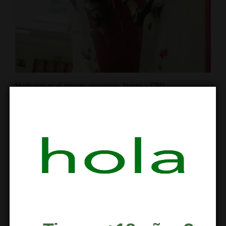
Marihuana en el deporte: gimnasios, fitness y CBD
¿Cannabis y deporte? No parece una
combinación acertada. Sin embargo, la
tendencia a usar CBD para mejorar el
rendimiento y la recuperación en el
ejercicio lleva presente desde hace unos
años. En E.E.U.U., cómo no, ya son varias