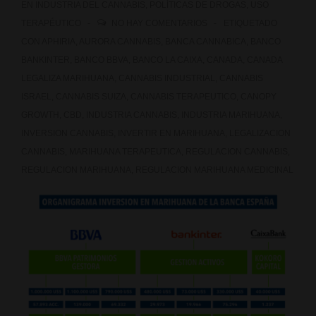
EN
INDUSTRIA DEL CANNABIS
,
POLÍTICAS DE DROGAS
,
USO
TERAPÉUTICO
NO HAY COMENTARIOS
ETIQUETADO
CON
APHIRIA
,
AURORA CANNABIS
,
BANCA CANNABICA
,
BANCO
BANKINTER
,
BANCO BBVA
,
BANCO LA CAIXA
,
CANADA
,
CANADA
LEGALIZA MARIHUANA
,
CANNABIS INDUSTRIAL
,
CANNABIS
ISRAEL
,
CANNABIS SUIZA
,
CANNABIS TERAPEUTICO
,
CANOPY
GROWTH
,
CBD
,
INDUSTRIA CANNABIS
,
INDUSTRIA MARIHUANA
,
INVERSION CANNABIS
,
INVERTIR EN MARIHUANA
,
LEGALIZACION
CANNABIS
,
MARIHUANA TERAPEUTICA
,
REGULACION CANNABIS
,
REGULACION MARIHUANA
,
REGULACION MARIHUANA MEDICINAL