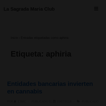
↓
ME
La Sagrada Maria Club
Saltar
Navegación
al
principal
contenido
Inicio
›
Entradas etiquetadas como aphiria
principal
Etiqueta:
aphiria
Entidades bancarias invierten
en cannabis
POR
LSMC
PUBLICADO EL
15/07/2018
PUBLICADO