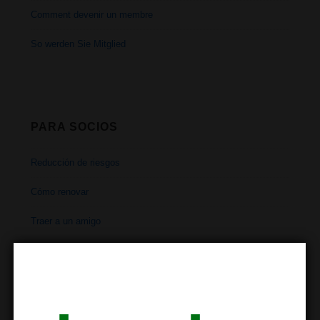
Comment devenir un membre
So werden Sie Mitglied
PARA SOCIOS
Reducción de riesgos
Cómo renovar
Traer a un amigo
Horarios
Dirección
Contacto