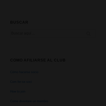
bancarias
invierten
en
BUSCAR
cannabis
Buscar
por:
COMO AFILIARSE AL CLUB
Cómo hacerse socio
Com fer-se soci
How to join
Come diventare un membro