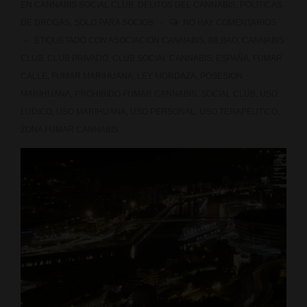
EN
CANNABIS SOCIAL CLUB
,
DELITOS DEL CANNABIS
,
POLÍTICAS
DE DROGAS
,
SOLO PARA SOCIOS
NO HAY COMENTARIOS
ETIQUETADO CON
ASOCIACION CANNABIS
,
BILBAO
,
CANNABIS
CLUB
,
CLUB PRIVADO
,
CLUB SOCIAL CANNABIS
,
ESPAÑA
,
FUMAR
CALLE
,
FUMAR MARIHUANA
,
LEY MORDAZA
,
POSESION
MARIHUANA
,
PROHIBIDO FUMAR CANNABIS
,
SOCIAL CLUB
,
USO
LUDICO
,
USO MARIHUANA
,
USO PERSONAL
,
USO TERAPEUTICO
,
ZONA FUMAR CANNABIS