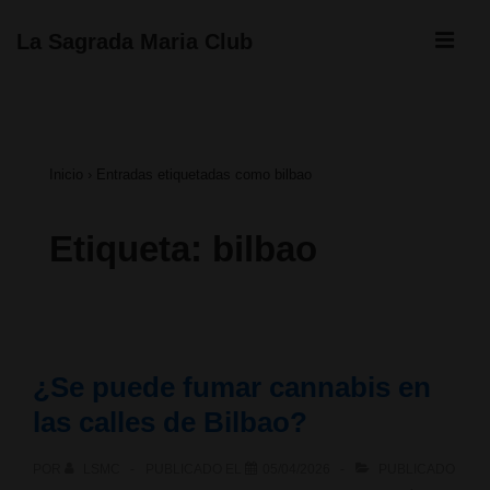
↓
ME
La Sagrada Maria Club
Saltar
Navegación
al
principal
contenido
Inicio
›
Entradas etiquetadas como bilbao
principal
Etiqueta:
bilbao
¿Se puede fumar cannabis en
las calles de Bilbao?
POR
LSMC
PUBLICADO EL
05/04/2026
PUBLICADO