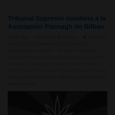
fumar
Tribunal Supremo condena a la
cannabis
Asociación Pannagh de Bilbao
en
POR
LSMC
PUBLICADO EL
07/01/2016
PUBLICADO
las
EN
DELITOS DEL CANNABIS
,
POLÍTICAS DE DROGAS
,
calles
REGULACIÓN DEL CANNABIS
NO HAY COMENTARIOS
ETIQUETADO CON
ASOCIACION CANNABIS
,
BILBAO
,
CLUB SOCIAL
de
CANNABIS
,
CONDENA SOBRE CANNABIS
,
DELITOS CANNABIS
,
Bilbao?
ESPAÑA
,
PANNAGH
,
POLITICA DE DROGAS
,
POLITICA DE DROGAS
BLANDAS
,
SUPREMO CANNABIS
,
TRIBUNAL SUPREMO
,
TRIBUNAL
SUPREMO ESPAÑA