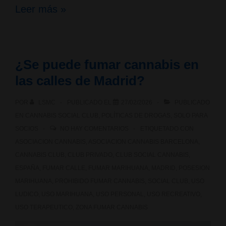
¿Se
Leer más »
puede
fumar
¿Se puede fumar cannabis en
cannabis
las calles de Madrid?
en
POR
LSMC
PUBLICADO EL
27/02/2026
PUBLICADO
las
EN
CANNABIS SOCIAL CLUB
,
POLÍTICAS DE DROGAS
,
SOLO PARA
calles
SOCIOS
NO HAY COMENTARIOS
ETIQUETADO CON
ASOCIACION CANNABIS
,
ASOCIACION CANNABIS BARCELONA
,
de
CANNABIS CLUB
,
CLUB PRIVADO
,
CLUB SOCIAL CANNABIS
,
Bilbao?
ESPAÑA
,
FUMAR CALLE
,
FUMAR MARIHUANA
,
MADRID
,
POSESION
MARIHUANA
,
PROHIBIDO FUMAR CANNABIS
,
SOCIAL CLUB
,
USO
LUDICO
,
USO MARIHUANA
,
USO PERSONAL
,
USO RECREATIVO
,
USO TERAPEUTICO
,
ZONA FUMAR CANNABIS