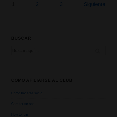
Cannabis
Paginación
1
2
3
Siguiente
de
Medicinal
entradas
BUSCAR
Buscar
por:
COMO AFILIARSE AL CLUB
Cómo hacerse socio
Com fer-se soci
How to join