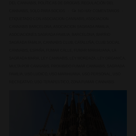
calles
DEL CANNABIS
,
POLÍTICAS DE DROGAS
,
REGULACIÓN DEL
CANNABIS
,
SOLO PARA SOCIOS
NO HAY COMENTARIOS
de
ETIQUETADO CON
ASOCIACION CANNABIS
,
ASOCIACION
Madrid?
CANNABIS BARCELONA
,
ASOCIACION SAGRADA FAMILIA
,
ASOCIACIONES SAGRADA FAMILIA
,
BARCELONA
,
BARRIO
SAGRADA FAMILIA
,
CANNABIS CLUB
,
CATALUÑA
,
CLUB SOCIAL
CANNABIS
,
ESPAÑA
,
FUMAR CALLE
,
FUMAR MARIHUANA
,
LA
SAGRADA MARIA
,
LEY CANNABIS
,
LEY MORDAZA
,
LEY ORGANICA
,
MULTA POR CANNABIS
,
PROHIBIDO FUMAR CANNABIS
,
SAGRADA
FAMILIA
,
USO LUDICO
,
USO MARIHUANA
,
USO PERSONAL
,
USO
RECREATIVO
,
USO TERAPEUTICO
,
ZONA FUMAR CANNABIS