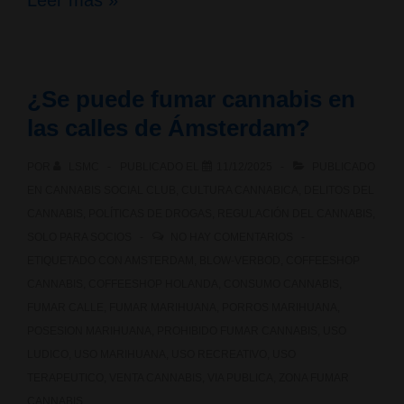
Leer más »
puede
fumar
¿Se puede fumar cannabis en
cannabis
las calles de Ámsterdam?
en
POR
LSMC
PUBLICADO EL
11/12/2025
PUBLICADO
las
EN
CANNABIS SOCIAL CLUB
,
CULTURA CANNABICA
,
DELITOS DEL
calles
CANNABIS
,
POLÍTICAS DE DROGAS
,
REGULACIÓN DEL CANNABIS
,
SOLO PARA SOCIOS
NO HAY COMENTARIOS
de
ETIQUETADO CON
AMSTERDAM
,
BLOW-VERBOD
,
COFFEESHOP
Barcelona?
CANNABIS
,
COFFEESHOP HOLANDA
,
CONSUMO CANNABIS
,
FUMAR CALLE
,
FUMAR MARIHUANA
,
PORROS MARIHUANA
,
POSESION MARIHUANA
,
PROHIBIDO FUMAR CANNABIS
,
USO
LUDICO
,
USO MARIHUANA
,
USO RECREATIVO
,
USO
TERAPEUTICO
,
VENTA CANNABIS
,
VIA PUBLICA
,
ZONA FUMAR
CANNABIS