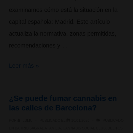
examinamos cómo está la situación en la
capital española: Madrid. Este artículo
actualiza la normativa, zonas permitidas,
recomendaciones y …
¿Se
Leer más »
puede
fumar
¿Se puede fumar cannabis en
cannabis
las calles de Barcelona?
en
POR
LSMC
PUBLICADO EL
10/01/2026
PUBLICADO
las
EN
BARRIO SAGRADA FAMILIA
,
CANNABIS SOCIAL CLUB
,
DELITOS