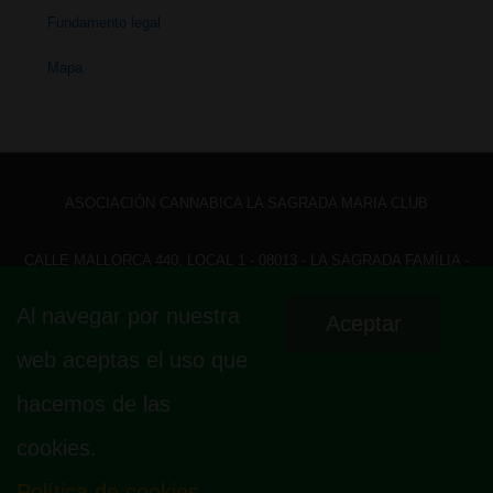
Fundamento legal
Mapa
ASOCIACIÓN CANNABICA LA SAGRADA MARIA CLUB
CALLE MALLORCA 440, LOCAL 1 - 08013 - LA SAGRADA FAMÍLIA -
BARCELONA - HOLA@ LASAGRADAMARIACLUB.ORG
Al navegar por nuestra
Aceptar
Menú
Aviso legal
Política de privacidad
Política de cookies
web aceptas el uso que
Fundamento legal
Mapa
del
hacemos de las
pie
cookies.
de
página
Política de cookies
© 2026
La Sagrada Maria Club
| Funciona con
Tema Responsive