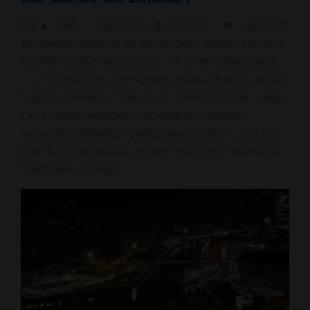
POR
LSMC
PUBLICADO EL
05/04/2026
PUBLICADO
EN
CANNABIS SOCIAL CLUB
,
DELITOS DEL CANNABIS
,
POLÍTICAS
DE DROGAS
,
SOLO PARA SOCIOS
NO HAY COMENTARIOS
ETIQUETADO CON
ASOCIACION CANNABIS
,
BILBAO
,
CANNABIS
CLUB
,
CLUB PRIVADO
,
CLUB SOCIAL CANNABIS
,
ESPAÑA
,
FUMAR
CALLE
,
FUMAR MARIHUANA
,
LEY MORDAZA
,
POSESION
MARIHUANA
,
PROHIBIDO FUMAR CANNABIS
,
SOCIAL CLUB
,
USO
LUDICO
,
USO MARIHUANA
,
USO PERSONAL
,
USO TERAPEUTICO
,
ZONA FUMAR CANNABIS