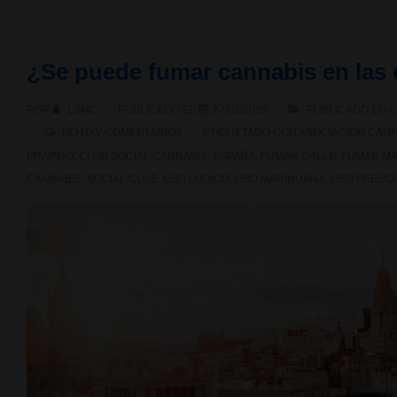
puede
fumar
¿Se puede fumar cannabis en las 
cannabis
POR
LSMC
PUBLICADO EL
27/02/2026
PUBLICADO EN
C
en
NO HAY COMENTARIOS
ETIQUETADO CON
ASOCIACION CANN
las
PRIVADO
,
CLUB SOCIAL CANNABIS
,
ESPAÑA
,
FUMAR CALLE
,
FUMAR M
CANNABIS
,
SOCIAL CLUB
,
USO LUDICO
,
USO MARIHUANA
,
USO PERSO
calles
de
Bilbao?