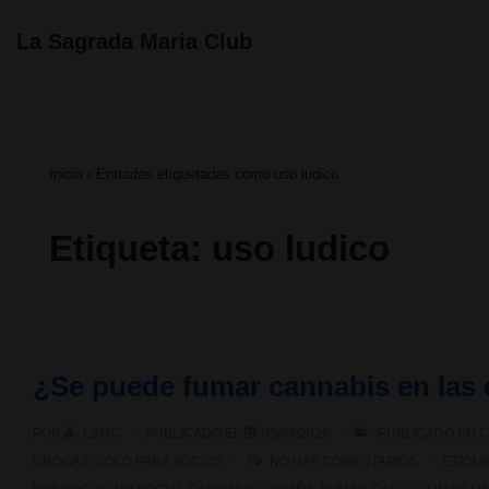
↓
Navegación
La Sagrada Maria Club
principal
Saltar
al
contenido
Inicio
›
Entradas etiquetadas como uso ludico
principal
Etiqueta:
uso ludico
¿Se puede fumar cannabis en las 
POR
LSMC
PUBLICADO EL
05/04/2026
PUBLICADO EN
C
DROGAS
,
SOLO PARA SOCIOS
NO HAY COMENTARIOS
ETIQU