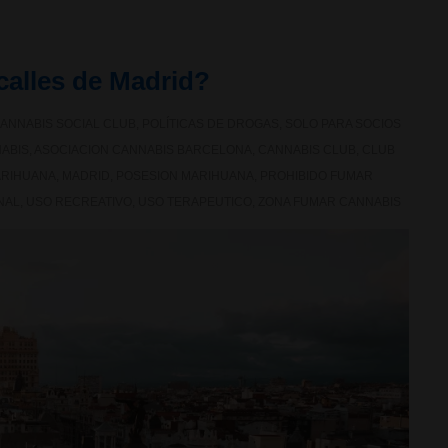
calles de Madrid?
ANNABIS SOCIAL CLUB
,
POLÍTICAS DE DROGAS
,
SOLO PARA SOCIOS
ABIS
,
ASOCIACION CANNABIS BARCELONA
,
CANNABIS CLUB
,
CLUB
ARIHUANA
,
MADRID
,
POSESION MARIHUANA
,
PROHIBIDO FUMAR
NAL
,
USO RECREATIVO
,
USO TERAPEUTICO
,
ZONA FUMAR CANNABIS