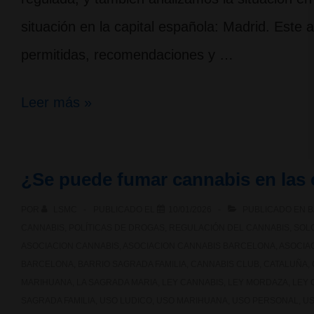
situación en la capital española: Madrid. Este a
permitidas, recomendaciones y …
¿Se
Leer más »
puede
fumar
¿Se puede fumar cannabis en las 
cannabis
POR
LSMC
PUBLICADO EL
10/01/2026
PUBLICADO EN
B
en
CANNABIS
,
POLÍTICAS DE DROGAS
,
REGULACIÓN DEL CANNABIS
,
SOLO
las
ASOCIACION CANNABIS
,
ASOCIACION CANNABIS BARCELONA
,
ASOCIAC
BARCELONA
,
BARRIO SAGRADA FAMILIA
,
CANNABIS CLUB
,
CATALUÑA
,
calles
MARIHUANA
,
LA SAGRADA MARIA
,
LEY CANNABIS
,
LEY MORDAZA
,
LEY 
de
SAGRADA FAMILIA
,
USO LUDICO
,
USO MARIHUANA
,
USO PERSONAL
,
US