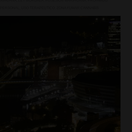
ARIHUANA
,
LEY MORDAZA
,
POSESION MARIHUANA
,
PROHIBIDO
 PERSONAL
,
USO TERAPEUTICO
,
ZONA FUMAR CANNABIS