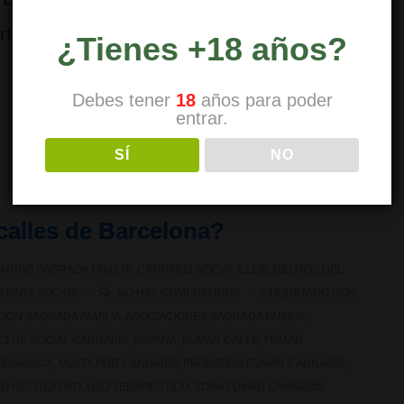
rtículo actualiza la normativa, zonas
¿Tienes +18 años?
Debes tener
18
años para poder
entrar.
SÍ
NO
calles de Barcelona?
ARRIO SAGRADA FAMILIA
,
CANNABIS SOCIAL CLUB
,
DELITOS DEL
 PARA SOCIOS
NO HAY COMENTARIOS
ETIQUETADO CON
ION SAGRADA FAMILIA
,
ASOCIACIONES SAGRADA FAMILIA
,
CLUB SOCIAL CANNABIS
,
ESPAÑA
,
FUMAR CALLE
,
FUMAR
ORGANICA
,
MULTA POR CANNABIS
,
PROHIBIDO FUMAR CANNABIS
,
O RECREATIVO
,
USO TERAPEUTICO
,
ZONA FUMAR CANNABIS