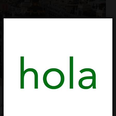
Ámsterdam ofrecen modelos de tolerancia
en Barcelona, ahora examinamos cómo está la