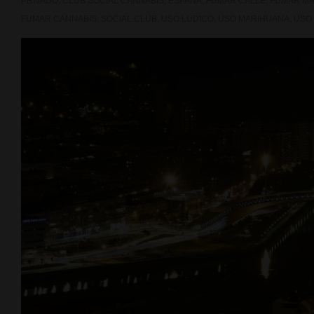
PRIVADO
,
CLUB SOCIAL CANNABIS
,
ESPAÑA
,
FUMAR CALLE
,
FUMAR M
FUMAR CANNABIS
,
SOCIAL CLUB
,
USO LUDICO
,
USO MARIHUANA
,
USO