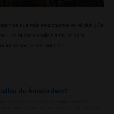
preguntas que más escuchamos en el club ¿Se
a?. En nuestro análisis anterior de la
or los espacios tolerados en …
 calles de Ámsterdam?
ANNABIS SOCIAL CLUB
,
CULTURA CANNABICA
,
DELITOS DEL
 PARA SOCIOS
NO HAY COMENTARIOS
ETIQUETADO CON