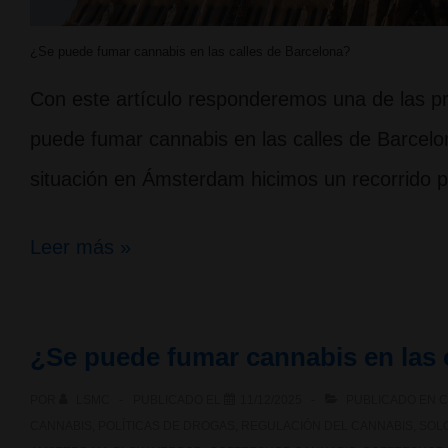
¿Se puede fumar cannabis en las calles de Barcelona?
Con este artículo responderemos una de las 
puede fumar cannabis en las calles de Barcelon
situación en Ámsterdam hicimos un recorrido p
¿Se
Leer más »
puede
fumar
¿Se puede fumar cannabis en las
cannabis
POR
LSMC
PUBLICADO EL
11/12/2025
PUBLICADO EN
C
en
CANNABIS
,
POLÍTICAS DE DROGAS
,
REGULACIÓN DEL CANNABIS
,
SOLO
las