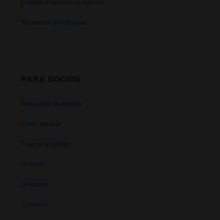
Comment devenir un membre
de
So werden Sie Mitglied
Cristo
PARA SOCIOS
Reducción de riesgos
Cómo renovar
Traer a un amigo
Horarios
Dirección
Contacto