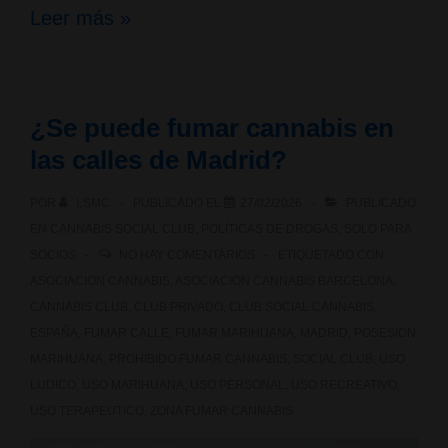
¿Se
Leer más »
puede
fumar
¿Se puede fumar cannabis en
cannabis
las calles de Madrid?
en
POR
LSMC
PUBLICADO EL
27/02/2026
PUBLICADO
las
EN
CANNABIS SOCIAL CLUB
,
POLÍTICAS DE DROGAS
,
SOLO PARA
calles
SOCIOS
NO HAY COMENTARIOS
ETIQUETADO CON
ASOCIACION CANNABIS
,
ASOCIACION CANNABIS BARCELONA
,
de
CANNABIS CLUB
,
CLUB PRIVADO
,
CLUB SOCIAL CANNABIS
,
Bilbao?
ESPAÑA
,
FUMAR CALLE
,
FUMAR MARIHUANA
,
MADRID
,
POSESION
MARIHUANA
,
PROHIBIDO FUMAR CANNABIS
,
SOCIAL CLUB
,
USO
LUDICO
,
USO MARIHUANA
,
USO PERSONAL
,
USO RECREATIVO
,
USO TERAPEUTICO
,
ZONA FUMAR CANNABIS