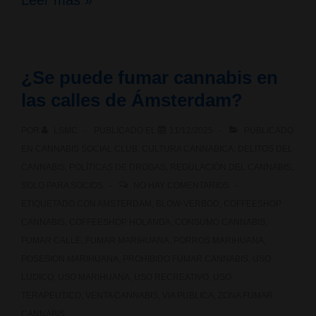
Leer más »
puede
fumar
¿Se puede fumar cannabis en
cannabis
las calles de Ámsterdam?
en
POR
LSMC
PUBLICADO EL
11/12/2025
PUBLICADO
las
EN
CANNABIS SOCIAL CLUB
,
CULTURA CANNABICA
,
DELITOS DEL
calles
CANNABIS
,
POLÍTICAS DE DROGAS
,
REGULACIÓN DEL CANNABIS
,
SOLO PARA SOCIOS
NO HAY COMENTARIOS
de
ETIQUETADO CON
AMSTERDAM
,
BLOW-VERBOD
,
COFFEESHOP
Barcelona?
CANNABIS
,
COFFEESHOP HOLANDA
,
CONSUMO CANNABIS
,
FUMAR CALLE
,
FUMAR MARIHUANA
,
PORROS MARIHUANA
,
POSESION MARIHUANA
,
PROHIBIDO FUMAR CANNABIS
,
USO
LUDICO
,
USO MARIHUANA
,
USO RECREATIVO
,
USO
TERAPEUTICO
,
VENTA CANNABIS
,
VIA PUBLICA
,
ZONA FUMAR
CANNABIS