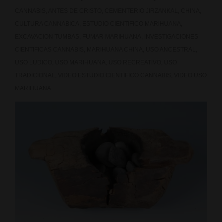
de
CANNABIS
,
ANTES DE CRISTO
,
CEMENTERIO JIRZANKAL
,
CHINA
,
Ámsterdam?
CULTURA CANNABICA
,
ESTUDIO CIENTIFICO MARIHUANA
,
EXCAVACION TUMBAS
,
FUMAR MARIHUANA
,
INVESTIGACIONES
CIENTIFICAS CANNABIS
,
MARIHUANA CHINA
,
USO ANCESTRAL
,
USO LUDICO
,
USO MARIHUANA
,
USO RECREATIVO
,
USO
TRADICIONAL
,
VIDEO ESTUDIO CIENTIFICO CANNABIS
,
VIDEO USO
MARIHUANA