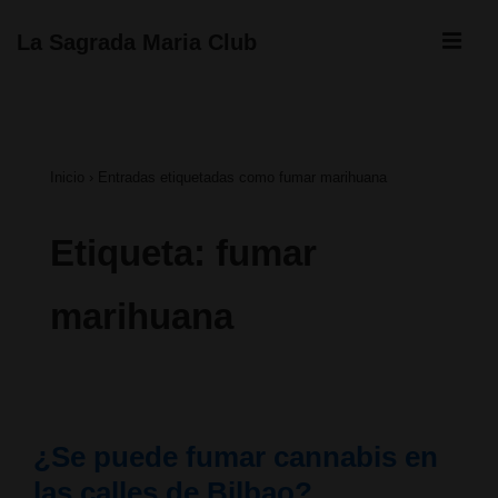
↓
ME
La Sagrada Maria Club
Saltar
Navegación
al
principal
contenido
Inicio
›
Entradas etiquetadas como fumar marihuana
principal
Etiqueta:
fumar
marihuana
¿Se puede fumar cannabis en
las calles de Bilbao?