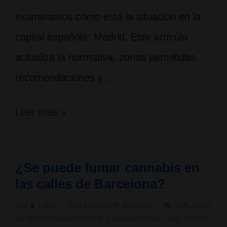
examinamos cómo está la situación en la
capital española: Madrid. Este artículo
actualiza la normativa, zonas permitidas,
recomendaciones y …
¿Se
Leer más »
puede
fumar
¿Se puede fumar cannabis en
cannabis
las calles de Barcelona?
en
POR
LSMC
PUBLICADO EL
10/01/2026
PUBLICADO
las
EN
BARRIO SAGRADA FAMILIA
,
CANNABIS SOCIAL CLUB
,
DELITOS