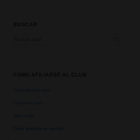
hallada
prueba
BUSCAR
del
Buscar
uso
por:
del
cannabis
COMO AFILIARSE AL CLUB
en
Cómo hacerse socio
el
Com fer-se soci
siglo
How to join
V
Come diventare un membro
antes