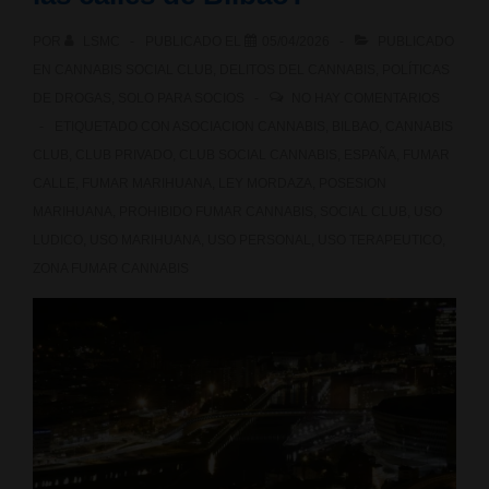
POR
LSMC
PUBLICADO EL
05/04/2026
PUBLICADO
EN
CANNABIS SOCIAL CLUB
,
DELITOS DEL CANNABIS
,
POLÍTICAS
DE DROGAS
,
SOLO PARA SOCIOS
NO HAY COMENTARIOS
ETIQUETADO CON
ASOCIACION CANNABIS
,
BILBAO
,
CANNABIS
CLUB
,
CLUB PRIVADO
,
CLUB SOCIAL CANNABIS
,
ESPAÑA
,
FUMAR
CALLE
,
FUMAR MARIHUANA
,
LEY MORDAZA
,
POSESION
MARIHUANA
,
PROHIBIDO FUMAR CANNABIS
,
SOCIAL CLUB
,
USO
LUDICO
,
USO MARIHUANA
,
USO PERSONAL
,
USO TERAPEUTICO
,
ZONA FUMAR CANNABIS