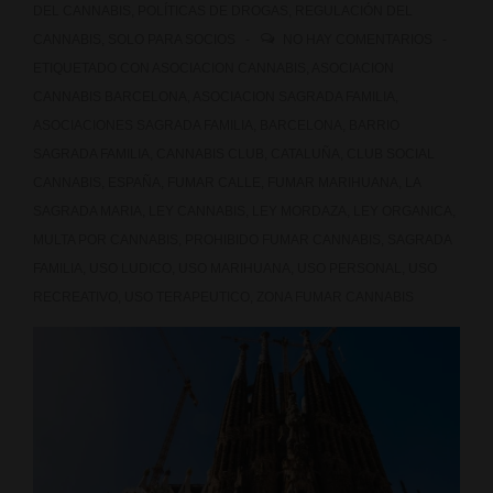
calles
DEL CANNABIS
,
POLÍTICAS DE DROGAS
,
REGULACIÓN DEL
CANNABIS
,
SOLO PARA SOCIOS
NO HAY COMENTARIOS
de
ETIQUETADO CON
ASOCIACION CANNABIS
,
ASOCIACION
Madrid?
CANNABIS BARCELONA
,
ASOCIACION SAGRADA FAMILIA
,
ASOCIACIONES SAGRADA FAMILIA
,
BARCELONA
,
BARRIO
SAGRADA FAMILIA
,
CANNABIS CLUB
,
CATALUÑA
,
CLUB SOCIAL
CANNABIS
,
ESPAÑA
,
FUMAR CALLE
,
FUMAR MARIHUANA
,
LA
SAGRADA MARIA
,
LEY CANNABIS
,
LEY MORDAZA
,
LEY ORGANICA
,
MULTA POR CANNABIS
,
PROHIBIDO FUMAR CANNABIS
,
SAGRADA
FAMILIA
,
USO LUDICO
,
USO MARIHUANA
,
USO PERSONAL
,
USO
RECREATIVO
,
USO TERAPEUTICO
,
ZONA FUMAR CANNABIS