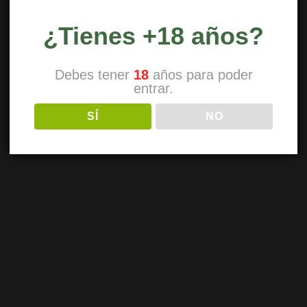
¿Tienes +18 años?
Debes tener
18
años para poder
entrar.
SÍ
NO