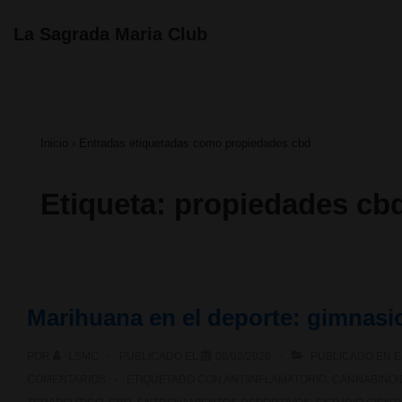
↓
Navegación
La Sagrada Maria Club
principal
Saltar
al
contenido
Inicio
›
Entradas etiquetadas como propiedades cbd
principal
Etiqueta:
propiedades cb
Marihuana en el deporte: gimnasi
POR
LSMC
PUBLICADO EL
09/02/2020
PUBLICADO EN
E
COMENTARIOS
ETIQUETADO CON
ANTIINFLAMATORIO
,
CANNABINOI