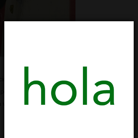
ón acertada. Sin embargo, la tendencia a
peración en el ejercicio lleva presente desde
n varias las cadenas …