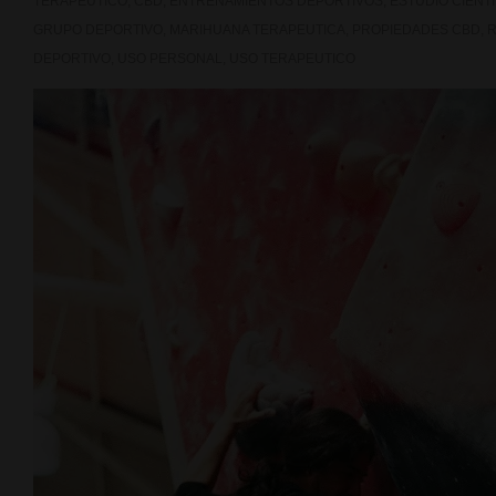
TERAPEUTICO
,
CBD
,
ENTRENAMIENTOS DEPORTIVOS
,
ESTUDIO CIENTI
GRUPO DEPORTIVO
,
MARIHUANA TERAPEUTICA
,
PROPIEDADES CBD
,
DEPORTIVO
,
USO PERSONAL
,
USO TERAPEUTICO