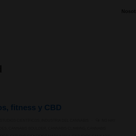
Nosot
d
os, fitness y CBD
STUDIOS CIENTÍFICOS
,
INDUSTRIA DEL CANNABIS
NO HAY
DES
,
CANNABIS BOULDER
,
CANNABIS CLIMBING
,
CANNABIS