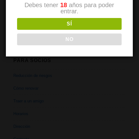
Debes tener
18
años para poder
entrar.
Comment devenir un membre
SÍ
So werden Sie Mitglied
NO
PARA SOCIOS
Reducción de riesgos
Cómo renovar
Traer a un amigo
Horarios
Dirección