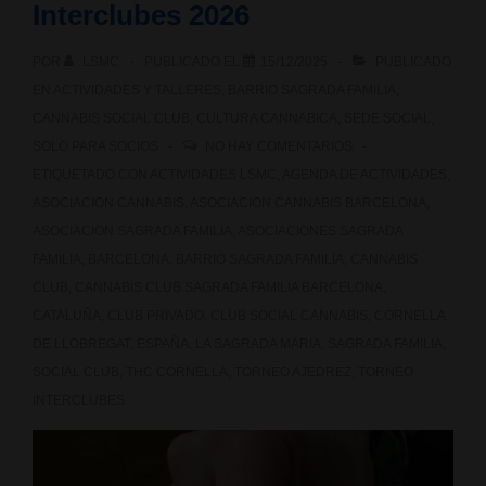
Interclubes 2026
POR
LSMC
PUBLICADO EL
15/12/2025
PUBLICADO
EN
ACTIVIDADES Y TALLERES
,
BARRIO SAGRADA FAMILIA
,
CANNABIS SOCIAL CLUB
,
CULTURA CANNABICA
,
SEDE SOCIAL
,
SOLO PARA SOCIOS
NO HAY COMENTARIOS
ETIQUETADO CON
ACTIVIDADES LSMC
,
AGENDA DE ACTIVIDADES
,
ASOCIACION CANNABIS
,
ASOCIACION CANNABIS BARCELONA
,
ASOCIACION SAGRADA FAMILIA
,
ASOCIACIONES SAGRADA
FAMILIA
,
BARCELONA
,
BARRIO SAGRADA FAMILIA
,
CANNABIS
CLUB
,
CANNABIS CLUB SAGRADA FAMILIA BARCELONA
,
CATALUÑA
,
CLUB PRIVADO
,
CLUB SOCIAL CANNABIS
,
CORNELLA
DE LLOBREGAT
,
ESPAÑA
,
LA SAGRADA MARIA
,
SAGRADA FAMILIA
,
SOCIAL CLUB
,
THC CORNELLA
,
TORNEO AJEDREZ
,
TORNEO
INTERCLUBES