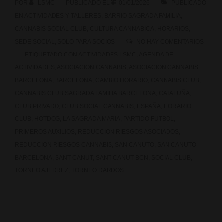
POR
LSMC
PUBLICADO EL
01/01/2026
PUBLICADO
EN
ACTIVIDADES Y TALLERES
,
BARRIO SAGRADA FAMILIA
,
CANNABIS SOCIAL CLUB
,
CULTURA CANNABICA
,
HORARIOS
,
SEDE SOCIAL
,
SOLO PARA SOCIOS
NO HAY COMENTARIOS
ETIQUETADO CON
ACTIVIDADES LSMC
,
AGENDA DE
ACTIVIDADES
,
ASOCIACION CANNABIS
,
ASOCIACION CANNABIS
BARCELONA
,
BARCELONA
,
CAMBIO HORARIO
,
CANNABIS CLUB
,
CANNABIS CLUB SAGRADA FAMILIA BARCELONA
,
CATALUÑA
,
CLUB PRIVADO
,
CLUB SOCIAL CANNABIS
,
ESPAÑA
,
HORARIO
CLUB
,
HOTDOG
,
LA SAGRADA MARIA
,
PARTIDO FUTBOL
,
PRIMEROS AUXILIOS
,
REDUCCION RIESGOS ASOCIADOS
,
REDUCCION RIESGOS CANNABIS
,
SAN CANUTO
,
SAN CANUTO
BARCELONA
,
SANT CANUT
,
SANT CANUT BCN
,
SOCIAL CLUB
,
TORNEO AJEDREZ
,
TORNEO DARDOS