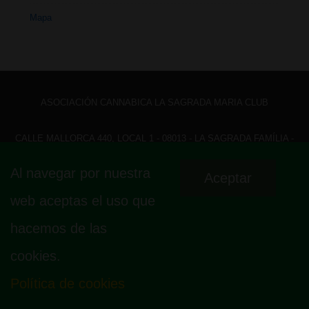
Mapa
ASOCIACIÓN CANNABICA LA SAGRADA MARIA CLUB
CALLE MALLORCA 440, LOCAL 1 - 08013 - LA SAGRADA FAMÍLIA -
BARCELONA - HOLA@ LASAGRADAMARIACLUB.ORG
Al navegar por nuestra
Aceptar
Menú
Aviso legal
Política de privacidad
Política de cookies
web aceptas el uso que
Fundamento legal
Mapa
del
hacemos de las
pie
cookies.
de
página
Política de cookies
© 2026
La Sagrada Maria Club
| Funciona con
Tema Responsive