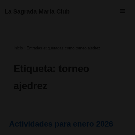
↓
ME
La Sagrada Maria Club
Saltar
Navegación
al
principal
contenido
Inicio
›
Entradas etiquetadas como torneo ajedrez
principal
Etiqueta:
torneo
ajedrez
Actividades para enero 2026