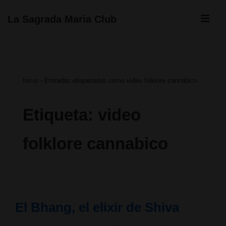
↓
ME
La Sagrada Maria Club
Saltar
Navegación
al
principal
contenido
Inicio
›
Entradas etiquetadas como video folklore cannabico
principal
Etiqueta:
video
folklore cannabico
El Bhang, el elixir de Shiva