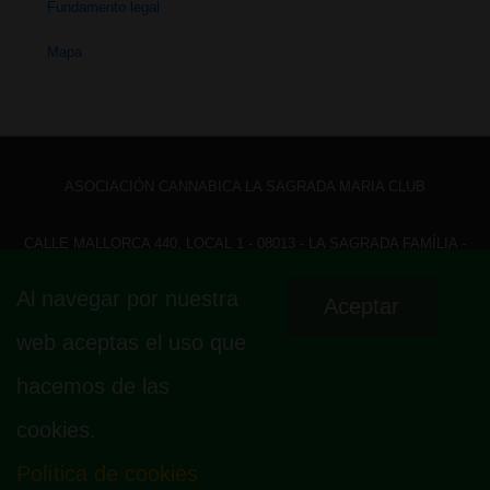
Fundamento legal
Mapa
ASOCIACIÓN CANNABICA LA SAGRADA MARIA CLUB
CALLE MALLORCA 440, LOCAL 1 - 08013 - LA SAGRADA FAMÍLIA -
BARCELONA - HOLA@ LASAGRADAMARIACLUB.ORG
Al navegar por nuestra
Aceptar
Menú
Aviso legal
Política de privacidad
Política de cookies
web aceptas el uso que
Fundamento legal
Mapa
del
hacemos de las
pie
cookies.
de
página
Política de cookies
© 2026
La Sagrada Maria Club
| Funciona con
Tema Responsive