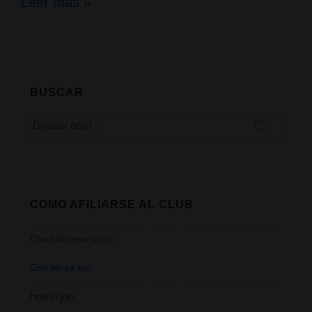
El
Leer más »
Bhang,
el
elixir
BUSCAR
de
Buscar
Shiva
por:
COMO AFILIARSE AL CLUB
Cómo hacerse socio
Com fer-se soci
How to join