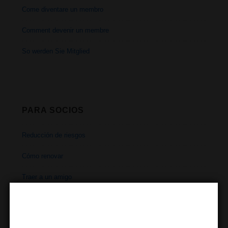
Come diventare un membro
Comment devenir un membre
So werden Sie Mitglied
PARA SOCIOS
Reducción de riesgos
Cómo renovar
Traer a un amigo
Horarios
Dirección