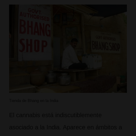
y
la
religión
hindú
Tienda de Bhang en la India
El cannabis está indiscutiblemente
asociado a la India. Aparece en ámbitos a