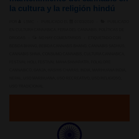
la cultura y la religión hindú
POR
LSMC
PUBLICADO EL
07/03/2020
PUBLICADO
EN
CULTURA CANNABICA
,
FERIA DEL CANNABIS
,
POLÍTICAS DE
DROGAS
NO HAY COMENTARIOS
ETIQUETADO CON
BEBIDA BHANG
,
BEBIDA CANNABIS BHANG
,
CANNABIS SADHUS
,
CANNABIS SHIVA
,
CONSUMO CANNABIS
,
CULTURA CANNABICA
,
FESTIVAL HOLI
,
FESTIVAL MAHA SHIVARATRI
,
FOLKLORE
CANNABICO
,
GANJA
,
HASHIS CHARAS
,
INDIA
,
MARIHUANA INDIA
,
NEPAL
,
USO MARIHUANA
,
USO RECREATIVO
,
USO RELIGIOSO
,
USO TRADICIONAL