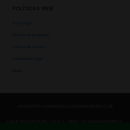
POLÍTICAS WEB
Aviso legal
Política de privacidad
Política de cookies
Fundamento legal
Mapa
ASOCIACIÓN CANNABICA LA SAGRADA MARIA CLUB
CALLE MALLORCA 440, LOCAL 1 - 08013 - LA SAGRADA FAMÍLIA -
BARCELONA - HOLA@ LASAGRADAMARIACLUB.ORG