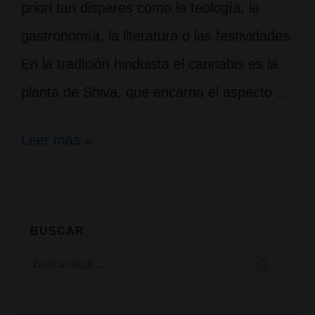
priori tan dispares como la teología, la
gastronomía, la literatura o las festividades.
En la tradición hinduista el cannabis es la
planta de Shiva, que encarna el aspecto …
El
Leer más »
Bhang,
el
elixir
BUSCAR
de
Buscar
Shiva
por: