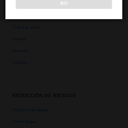
NO
Reducción de riesgos
Cómo renovar
Traer a un amigo
Horarios
Dirección
Contacto
REDUCCIÓN DE RIESGOS
Reducción de riesgos
Uso de drogas