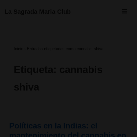
↓
ME
La Sagrada Maria Club
Saltar
Navegación
al
principal
contenido
Inicio
›
Entradas etiquetadas como cannabis shiva
principal
Etiqueta:
cannabis
shiva
Políticas en la Indias: el
mantenimiento del cannabis en