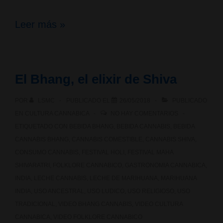
Políticas
Leer más »
en
la
El Bhang, el elixir de Shiva
Indias:
POR
LSMC
PUBLICADO EL
26/05/2018
PUBLICADO
el
EN
CULTURA CANNABICA
NO HAY COMENTARIOS
mantenimiento
ETIQUETADO CON
BEBIDA BHANG
,
BEBIDA CANNABIS
,
BEBIDA
CANNABIS BHANG
,
CANNABIS COMESTIBLE
,
CANNABIS SHIVA
,
del
CONSUMO CANNABIS
,
FESTIVAL HOLI
,
FESTIVAL MAHA
cannabis
SHIVARATRI
,
FOLKLORE CANNABICO
,
GASTRONOMIA CANNABICA
,
INDIA
,
LECHE CANNABIS
,
LECHE DE MARIHUANA
,
MARIHUANA
en
INDIA
,
USO ANCESTRAL
,
USO LUDICO
,
USO RELIGIOSO
,
USO
la
TRADICIONAL
,
VIDEO BHANG CANNABIS
,
VIDEO CULTURA
CANNABICA
,
VIDEO FOLKLORE CANNABICO
cultura