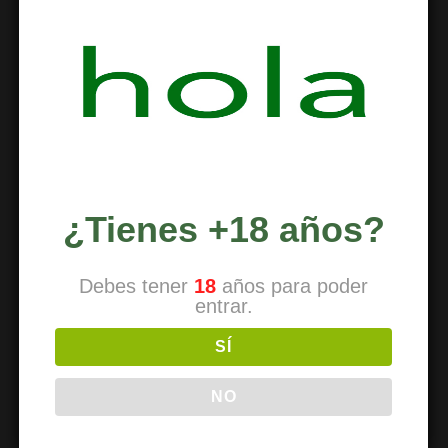
Com fer-se soci
How to join
Come diventare un membro
Comment devenir un membre
So werden Sie Mitglied
¿Tienes +18 años?
Debes tener
18
años para poder
PARA SOCIOS
entrar.
Reducción de riesgos
SÍ
Cómo renovar
NO
Traer a un amigo