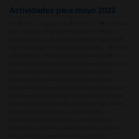
420″
Actividades para mayo 2023
con
POR
LSMC
PUBLICADO EL
01/05/2023
PUBLICADO
Proyecto
EN
ACTIVIDADES Y TALLERES
,
BARRIO SAGRADA FAMILIA
,
Retro
CANNABIS SOCIAL CLUB
,
CULTURA CANNABICA
,
REGULACIÓN
DEL CANNABIS
,
SEDE SOCIAL
,
SOLO PARA SOCIOS
NO HAY
Pie
COMENTARIOS
ETIQUETADO CON
ACTIVIDADES LSMC
,
AGENDA DE ACTIVIDADES
,
ASOCIACION CANNABIS
,
ASOCIACION
CANNABIS BARCELONA
,
ASOCIACION SAGRADA FAMILIA
,
ASOCIACIONES SAGRADA FAMILIA
,
BARCELONA
,
BARRIO
SAGRADA FAMILIA
,
CANNABIS CLUB
,
CANNABIS CLUB SAGRADA
FAMILIA BARCELONA
,
CATALUÑA
,
CLUB PRIVADO
,
CLUB SOCIAL
CANNABIS
,
DIA FRIKI 420
,
ESPAÑA
,
EVENTOS DEL MES
,
JUEGOS
DE CONSOLA
,
JUEGOS RETRO
,
LA SAGRADA MARIA
,
LASAGRADAMARIACLUB
,
MARCHA CANNABICA
,
MARCHA
MUNDIAL DE LA MARIHUANA
,
MARCHA MUNDIAL MARIHUANA
,
MARCHA MUNDIAL MARIHUANA MADRID
,
MONOLOGO
,