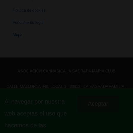
Política de cookies
Fundamento legal
Mapa
ASOCIACIÓN CANNABICA LA SAGRADA MARIA CLUB
CALLE MALLORCA 440, LOCAL 1 - 08013 - LA SAGRADA FAMÍLIA -
BARCELONA - HOLA@ LASAGRADAMARIACLUB.ORG
Al navegar por nuestra
Aceptar
Menú
Aviso legal
Política de privacidad
Política de cookies
web aceptas el uso que
Fundamento legal
Mapa
del
hacemos de las
pie