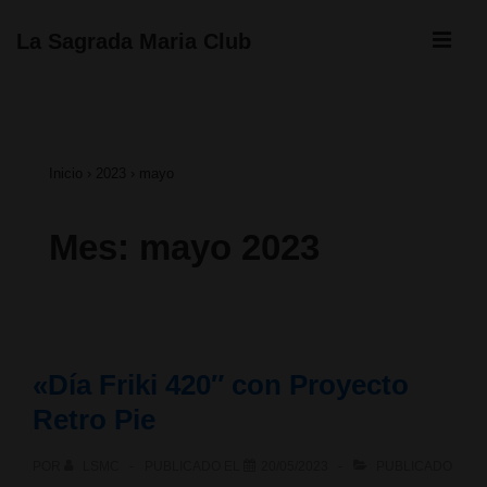
↓
ME
La Sagrada Maria Club
Saltar
Navegación
al
principal
contenido
Inicio
›
2023
›
mayo
principal
Mes:
mayo 2023
«Día Friki 420″ con Proyecto
Retro Pie
POR
LSMC
PUBLICADO EL
20/05/2023
PUBLICADO