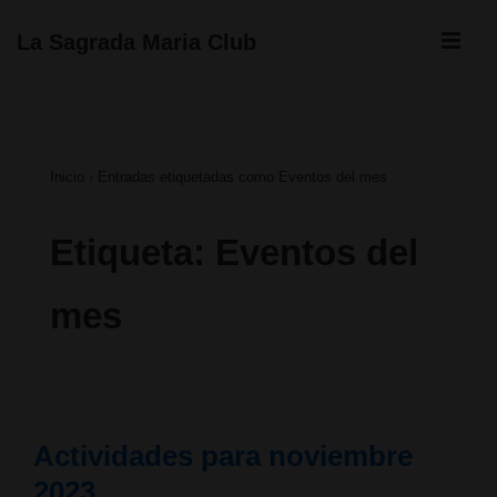
↓
ME
La Sagrada Maria Club
Saltar
Navegación
al
principal
contenido
Inicio
›
Entradas etiquetadas como Eventos del mes
principal
Etiqueta:
Eventos del
mes
Actividades para noviembre
2023