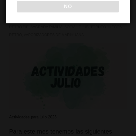
CLUB PRIVADO
,
CLUB SOCIAL CANNABIS
,
COMEDIANTES
,
NO
ESPAÑA
,
EVENTOS DEL MES
,
JUEGOS RETRO
,
LA SAGRADA
MARIA
,
LASAGRADAMARIACLUB
,
NOCHE KARAOKE
,
OPENMIC
,
RETRO PIE
,
SAGRADA FAMILIA
,
SOCIAL CLUB
,
TORNEO JUEGOS
RETRO
,
VAPORIZADORES DE MARIHUANA
Actividades para julio 2023
Para este mes tenemos las siguientes