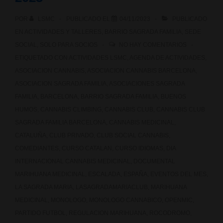
POR
LSMC
PUBLICADO EL
04/11/2023
PUBLICADO
EN
ACTIVIDADES Y TALLERES
,
BARRIO SAGRADA FAMILIA
,
SEDE
SOCIAL
,
SOLO PARA SOCIOS
NO HAY COMENTARIOS
ETIQUETADO CON
ACTIVIDADES LSMC
,
AGENDA DE ACTIVIDADES
,
ASOCIACION CANNABIS
,
ASOCIACION CANNABIS BARCELONA
,
ASOCIACION SAGRADA FAMILIA
,
ASOCIACIONES SAGRADA
FAMILIA
,
BARCELONA
,
BARRIO SAGRADA FAMILIA
,
BUENOS
HUMOS
,
CANNABIS CLIMBING
,
CANNABIS CLUB
,
CANNABIS CLUB
SAGRADA FAMILIA BARCELONA
,
CANNABIS MEDICINAL
,
CATALUÑA
,
CLUB PRIVADO
,
CLUB SOCIAL CANNABIS
,
COMEDIANTES
,
CURSO CATALAN
,
CURSO IDIOMAS
,
DIA
INTERNACIONAL CANNABIS MEDICINAL
,
DOCUMENTAL
MARIHUANA MEDICINAL
,
ESCALADA
,
ESPAÑA
,
EVENTOS DEL MES
,
LA SAGRADA MARIA
,
LASAGRADAMARIACLUB
,
MARIHUANA
MEDICINAL
,
MONOLOGO
,
MONOLOGO CANNABICO
,
OPENMIC
,
PARTIDO FUTBOL
,
REGULACION MARIHUANA
,
ROCODROMO
,