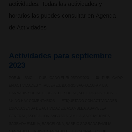
actividades: Todas las actividades y
horarios las puedes consultar en Agenda
de Actividades
Actividades para septiembre
2023
POR
LSMC
PUBLICADO EL
05/09/2023
PUBLICADO
EN
ACTIVIDADES Y TALLERES
,
BARRIO SAGRADA FAMILIA
,
CANNABIS SOCIAL CLUB
,
SEDE SOCIAL
,
SOLO PARA SOCIOS
NO HAY COMENTARIOS
ETIQUETADO CON
ACTIVIDADES
LSMC
,
AGENDA DE ACTIVIDADES
,
ASAMBLEA
,
ASAMBLEA
GENERAL
,
ASOCIACION SAGRADA FAMILIA
,
ASOCIACIONES
SAGRADA FAMILIA
,
BARCELONA
,
BARRIO SAGRADA FAMILIA
,
CANNABIS CLIMBING
,
CANNABIS CLUB
,
CANNABIS CLUB