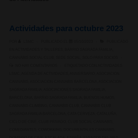
Actividades para octubre 2023
POR
LSMC
PUBLICADO EL
05/10/2023
PUBLICADO
EN
ACTIVIDADES Y TALLERES
,
BARRIO SAGRADA FAMILIA
,
CANNABIS SOCIAL CLUB
,
SEDE SOCIAL
,
SOLO PARA SOCIOS
NO HAY COMENTARIOS
ETIQUETADO CON
ACTIVIDADES
LSMC
,
AGENDA DE ACTIVIDADES
,
ANIVERSARIO
,
ASOCIACION
CANNABIS
,
ASOCIACION CANNABIS BARCELONA
,
ASOCIACION
SAGRADA FAMILIA
,
ASOCIACIONES SAGRADA FAMILIA
,
BARCELONA
,
BARRIO SAGRADA FAMILIA
,
BUENOS HUMOS
,
CANNABIS CLIMBING
,
CANNABIS CLUB
,
CANNABIS CLUB
SAGRADA FAMILIA BARCELONA
,
CATA CERVEZA
,
CATALUÑA
,
CICLO DE CINE
,
CLUB PRIVADO
,
CLUB SOCIAL CANNABIS
,
COMEDIANTES
,
COWORKING
,
DOCUMENTALES CANNABIS
,
DOMINGO DE CINE
,
ESCALADA
,
ESPAÑA
,
EVENTOS DEL MES
,