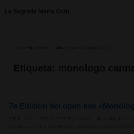
↓
Navegación
La Sagrada Maria Club
principal
Saltar
al
contenido
Inicio
›
Entradas etiquetadas como monologo cannabico
principal
Etiqueta:
monologo cann
7a Edición del open mic «Monól
POR
LSMC
PUBLICADO EL
11/12/2023
PUBLICADO EN
A
SOCIAL CLUB
,
CULTURA CANNABICA
,
SEDE SOCIAL
,
SOLO PARA SOCIO