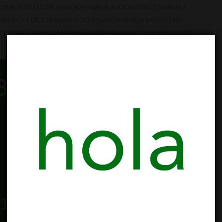
LONA
,
ASOCIACION SAGRADA FAMILIA
,
ASOCIACIONES SAGRADA
NNABIS CLUB
,
CANNABIS CLUB SAGRADA FAMILIA BARCELONA
,
SPAÑA
,
LA SAGRADA MARIA
,
LASAGRADAMARIACLUB
,
MONOLOGO
,