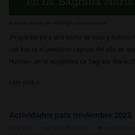
6a Edición del open mic «Monólogos y buenos humos»
¡Prepárate para otra noche de risas y buenos
con fuerza el penúltimo capítulo del año de 
Humos», en la acogedora La Sagrada Maria Cl
6a
Leer más »
Edición
del
Actividades para noviembre 2023
open
POR
LSMC
PUBLICADO EL
04/11/2023
PUBLICADO EN
A
mic