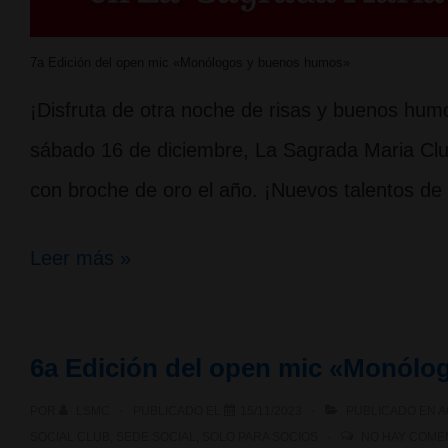
7a Edición del open mic «Monólogos y buenos humos»
¡Disfruta de otra noche de risas y buenos h
sábado 16 de diciembre, La Sagrada Maria Club
con broche de oro el año. ¡Nuevos talentos de
7a
Leer más »
Edición
del
6a Edición del open mic «Monól
open
POR
LSMC
PUBLICADO EL
15/11/2023
PUBLICADO EN
A
mic
SOCIAL CLUB
,
SEDE SOCIAL
,
SOLO PARA SOCIOS
NO HAY COME