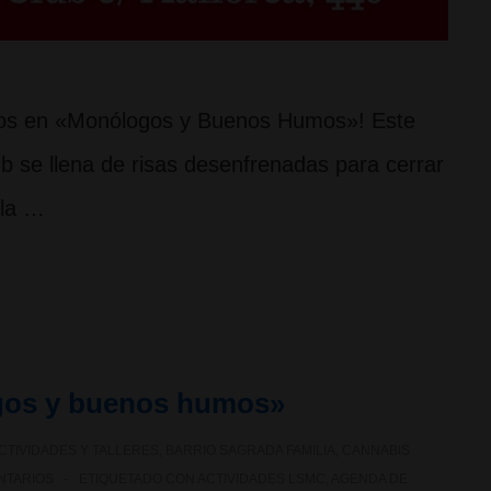
umos en «Monólogos y Buenos Humos»! Este
 se llena de risas desenfrenadas para cerrar
 la …
ogos y buenos humos»
CTIVIDADES Y TALLERES
,
BARRIO SAGRADA FAMILIA
,
CANNABIS
NTARIOS
ETIQUETADO CON
ACTIVIDADES LSMC
,
AGENDA DE