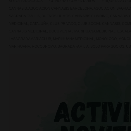
SOLO PARA SOCIOS
NO HAY COMENTARIOS
ETIQUETADO C
«Monólogos
CANNABIS
,
ASOCIACION CANNABIS BARCELONA
,
ASOCIACION SAGRADA
SAGRADA FAMILIA
,
BUENOS HUMOS
,
CANNABIS CLIMBING
,
CANNABIS 
y
MEDICINAL
,
CATALUÑA
,
CLUB PRIVADO
,
CLUB SOCIAL CANNABIS
,
COM
buenos
CANNABIS MEDICINAL
,
DOCUMENTAL MARIHUANA MEDICINAL
,
ESCAL
LASAGRADAMARIACLUB
,
MARIHUANA MEDICINAL
,
MONOLOGO
,
MONOL
humos»
MARIHUANA
,
ROCODROMO
,
SAGRADA FAMILIA
,
SOLO PARA SOCIOS
,
US