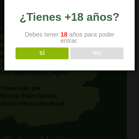
¿Tienes +18 años?
Debes tener
18
años para poder
entrar.
SÍ
NO