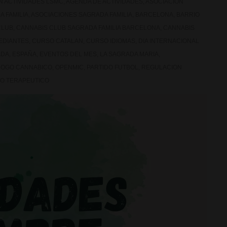
ON
ACTIVIDADES LSMC
,
AGENDA DE ACTIVIDADES
,
ASOCIACION
 FAMILIA
,
ASOCIACIONES SAGRADA FAMILIA
,
BARCELONA
,
BARRIO
CLUB
,
CANNABIS CLUB SAGRADA FAMILIA BARCELONA
,
CANNABIS
EDIANTES
,
CURSO CATALAN
,
CURSO IDIOMAS
,
DIA INTERNACIONAL
ADA
,
ESPAÑA
,
EVENTOS DEL MES
,
LA SAGRADA MARIA
,
OGO CANNABICO
,
OPENMIC
,
PARTIDO FUTBOL
,
REGULACION
O TERAPEUTICO