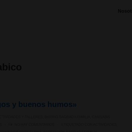
Nosot
abico
ogos y buenos humos»
CTIVIDADES Y TALLERES
,
BARRIO SAGRADA FAMILIA
,
CANNABIS
S
NO HAY COMENTARIOS
ETIQUETADO CON
ACTIVIDADES