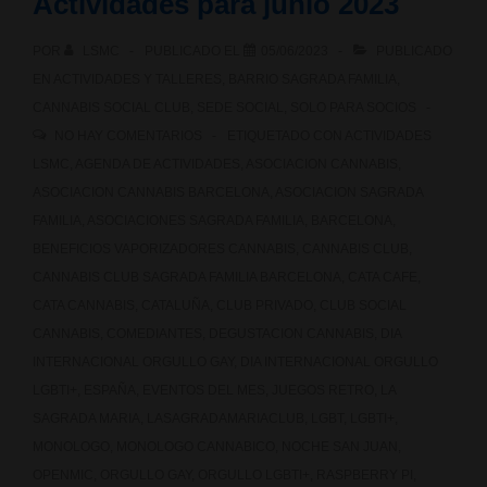
Actividades para junio 2023
Kraken
POR
LSMC
PUBLICADO EL
05/06/2023
PUBLICADO
vs
EN
ACTIVIDADES Y TALLERES
,
BARRIO SAGRADA FAMILIA
,
Moby
CANNABIS SOCIAL CLUB
,
SEDE SOCIAL
,
SOLO PARA SOCIOS
NO HAY COMENTARIOS
ETIQUETADO CON
ACTIVIDADES
Dick
LSMC
,
AGENDA DE ACTIVIDADES
,
ASOCIACION CANNABIS
,
con
ASOCIACION CANNABIS BARCELONA
,
ASOCIACION SAGRADA
FAMILIA
,
ASOCIACIONES SAGRADA FAMILIA
,
BARCELONA
,
el
BENEFICIOS VAPORIZADORES CANNABIS
,
CANNABIS CLUB
,
staff
CANNABIS CLUB SAGRADA FAMILIA BARCELONA
,
CATA CAFE
,
CATA CANNABIS
,
CATALUÑA
,
CLUB PRIVADO
,
CLUB SOCIAL
PAX»
CANNABIS
,
COMEDIANTES
,
DEGUSTACION CANNABIS
,
DIA
INTERNACIONAL ORGULLO GAY
,
DIA INTERNACIONAL ORGULLO
LGBTI+
,
ESPAÑA
,
EVENTOS DEL MES
,
JUEGOS RETRO
,
LA
SAGRADA MARIA
,
LASAGRADAMARIACLUB
,
LGBT
,
LGBTI+
,
MONOLOGO
,
MONOLOGO CANNABICO
,
NOCHE SAN JUAN
,
OPENMIC
,
ORGULLO GAY
,
ORGULLO LGBTI+
,
RASPBERRY PI
,