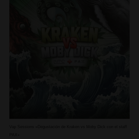
Vap Sessions «Degustación de Kraken vs Moby Dick con el staff
PAX»