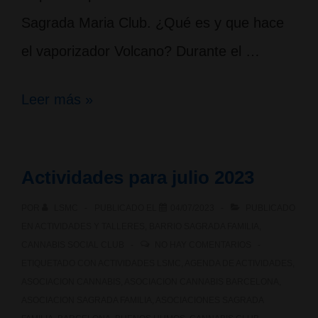
Sagrada Maria Club. ¿Qué es y que hace
el vaporizador Volcano? Durante el …
Vaporizador
Leer más »
para
cannabis
Actividades para julio 2023
Volcano
POR
LSMC
PUBLICADO EL
04/07/2023
PUBLICADO
en
EN
ACTIVIDADES Y TALLERES
,
BARRIO SAGRADA FAMILIA
,
la
CANNABIS SOCIAL CLUB
NO HAY COMENTARIOS
ETIQUETADO CON
ACTIVIDADES LSMC
,
AGENDA DE ACTIVIDADES
,
asociación
ASOCIACION CANNABIS
,
ASOCIACION CANNABIS BARCELONA
,
ASOCIACION SAGRADA FAMILIA
,
ASOCIACIONES SAGRADA