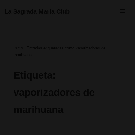
↓
ME
La Sagrada Maria Club
Saltar
Navegación
al
principal
contenido
Inicio
›
Entradas etiquetadas como vaporizadores de
principal
marihuana
Etiqueta:
vaporizadores de
marihuana