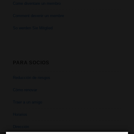
Come diventare un membro
Comment devenir un membre
So werden Sie Mitglied
PARA SOCIOS
Reducción de riesgos
Cómo renovar
Traer a un amigo
Horarios
Dirección