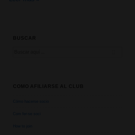
y
la
fitorremediación
BUSCAR
en
Buscar
Chernobyl
por:
COMO AFILIARSE AL CLUB
Cómo hacerse socio
Com fer-se soci
How to join