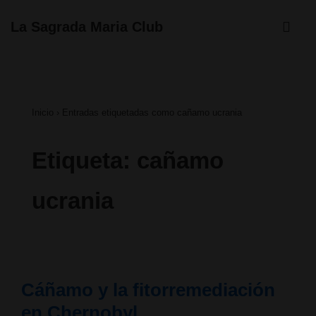
↓
ME
La Sagrada Maria Club
Saltar
Navegación
al
principal
contenido
Inicio
›
Entradas etiquetadas como cañamo ucrania
principal
Etiqueta:
cañamo
ucrania
Cáñamo y la fitorremediación
en Chernobyl