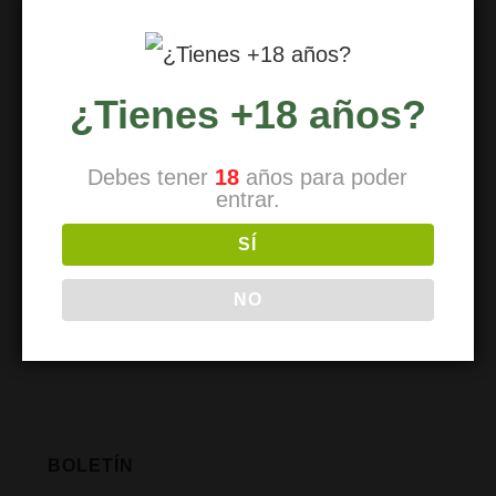
Contacto
¿Tienes +18 años?
REDUCCIÓN DE RIESGOS
Debes tener
18
años para poder
entrar.
Reducción de riesgos
SÍ
Uso de drogas
Tipos de drogas
NO
Recursos externos
BOLETÍN