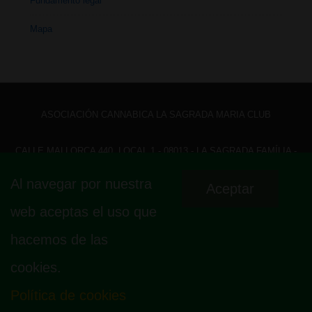
Fundamento legal
Mapa
ASOCIACIÓN CANNABICA LA SAGRADA MARIA CLUB
CALLE MALLORCA 440, LOCAL 1 - 08013 - LA SAGRADA FAMÍLIA -
BARCELONA - HOLA@ LASAGRADAMARIACLUB.ORG
Al navegar por nuestra
Aceptar
Menú
Aviso legal
Política de privacidad
Política de cookies
web aceptas el uso que
Fundamento legal
Mapa
del
hacemos de las
pie
cookies.
de
página
Política de cookies
© 2026
La Sagrada Maria Club
| Funciona con
Tema Responsive