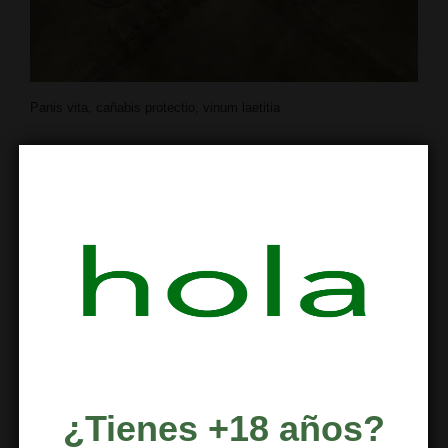
Panis vita, cañabis protectio, vinum laetitia
El plena Via Indipendenza, en la provincia
de Bolonia en Italia. Se esconden tres
fresco con una antigua inscripción en latín
que habla de cannabis “panis vita, cañabis
protectio, vinum laetitia”. en la Bolonia
medieval el cannabis era considerado una
…
¿Tienes +18 años?