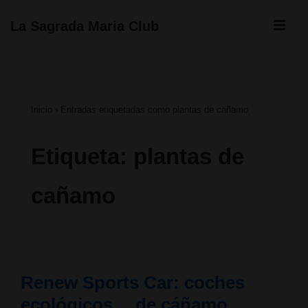
↓
ME
La Sagrada Maria Club
Saltar
Navegación
al
principal
contenido
Inicio
›
Entradas etiquetadas como plantas de cañamo
principal
Etiqueta:
plantas de
cañamo
Renew Sports Car: coches
ecológicos… de cáñamo