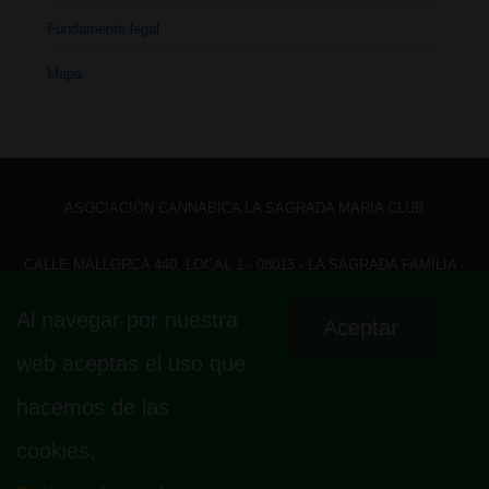
Fundamento legal
Mapa
ASOCIACIÓN CANNABICA LA SAGRADA MARIA CLUB
CALLE MALLORCA 440, LOCAL 1 - 08013 - LA SAGRADA FAMÍLIA -
BARCELONA - HOLA@ LASAGRADAMARIACLUB.ORG
Al navegar por nuestra
Aceptar
Menú
Aviso legal
Política de privacidad
Política de cookies
web aceptas el uso que
Fundamento legal
Mapa
del
hacemos de las
pie
cookies.
de