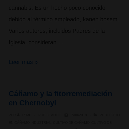
cannabis. Es un hecho poco conocido
debido al término empleado, kaneh bosem.
Varios autores, incluidos Padres de la
Iglesia, consideran …
Kaneh
Leer más »
Bosem,
cannabis
Cáñamo y la fitorremediación
en
en Chernobyl
la
POR
LSMC
PUBLICADO EL
17/08/2019
PUBLICADO
Biblia
EN
CÁÑAMO INDUSTRIAL
,
CULTIVO DE CAÑAMO
,
CULTIVO DE