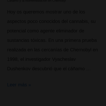
Cáñamo y la fitorremediación en Chernobyl
Hoy os queremos mostrar uno de los
aspectos poco conocidos del cannabis, su
potencial como agente eliminador de
sustancias tóxicas. En una primera prueba
realizada en las cercanías de Chernobyl en
1998, el investigador Vyacheslav
Dushenkov descubrió que el cáñamo …
Cáñamo
Leer más »
y
la