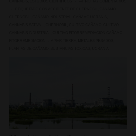
CANNABIS
,
ESTUDIOS CIENTÍFICOS
NO HAY COMENTARIOS
ETIQUETADO CON
ACCIDENTE DE CHERNOBIL
,
CAÑAMO
CHERNOBIL
,
CAÑAMO INDUSTRIAL
,
CAÑAMO UCRANIA
,
CANNABIS SATIVA L
,
CHERNOBIL
,
CULTIVO CAÑAMO
,
CULTIVO
CANNABIS INDUSTRIAL
,
CULTIVO FITORREMEDIACION CAÑAMO
,
FITORREMEDIACION
,
LIMPIAR TIERRA
,
METALES PESADOS
,
PLANTAS DE CAÑAMO
,
SUSTANCIAS TOXICAS
,
UCRANIA