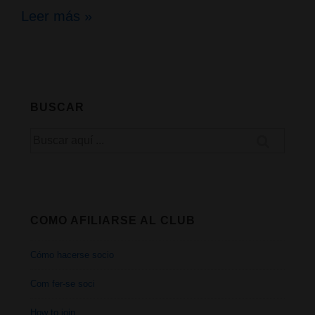
Las
Leer más »
flores
de
Colón
BUSCAR
Buscar
por:
COMO AFILIARSE AL CLUB
Cómo hacerse socio
Com fer-se soci
How to join