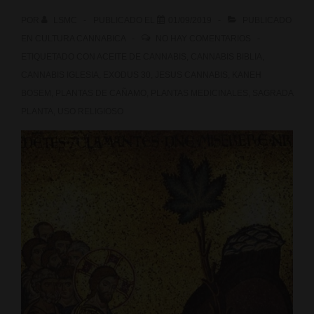
ecológicos…
POR
LSMC
PUBLICADO EL
01/09/2019
PUBLICADO
de
EN
CULTURA CANNABICA
NO HAY COMENTARIOS
cáñamo
ETIQUETADO CON
ACEITE DE CANNABIS
,
CANNABIS BIBLIA
,
CANNABIS IGLESIA
,
EXODUS 30
,
JESUS CANNABIS
,
KANEH
BOSEM
,
PLANTAS DE CAÑAMO
,
PLANTAS MEDICINALES
,
SAGRADA
PLANTA
,
USO RELIGIOSO