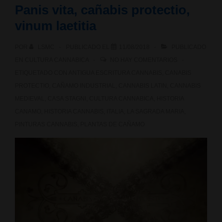
Panis vita, cañabis protectio,
fitorremediación
vinum laetitia
en
POR
LSMC
PUBLICADO EL
11/08/2018
PUBLICADO
Chernobyl
EN
CULTURA CANNABICA
NO HAY COMENTARIOS
ETIQUETADO CON
ANTIGUA ESCRITURA CANNABIS
,
CANABIS
PROTECTIO
,
CAÑAMO INDUSTRIAL
,
CANNABIS LATIN
,
CANNABIS
MEDIEVAL
,
CASA STAGNI
,
CULTURA CANNABICA
,
HISTORIA
CANAMO
,
HISTORIA CANNABIS
,
ITALIA
,
LA SAGRADA MARIA
,
PINTURAS CANNABIS
,
PLANTAS DE CAÑAMO