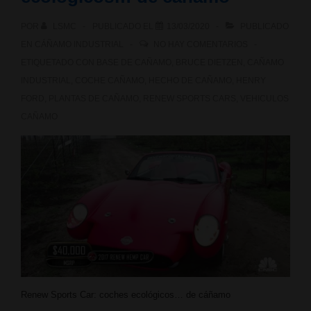
POR
LSMC
PUBLICADO EL
13/03/2020
PUBLICADO
EN
CÁÑAMO INDUSTRIAL
NO HAY COMENTARIOS
ETIQUETADO CON
BASE DE CAÑAMO
,
BRUCE DIETZEN
,
CAÑAMO
INDUSTRIAL
,
COCHE CAÑAMO
,
HECHO DE CAÑAMO
,
HENRY
FORD
,
PLANTAS DE CAÑAMO
,
RENEW SPORTS CARS
,
VEHICULOS
CAÑAMO
Renew Sports Car: coches ecológicos… de cáñamo