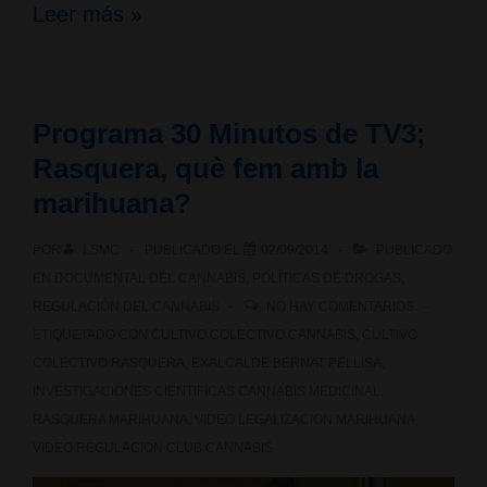
Charlas
Leer más »
y
coloquios;
Programa 30 Minutos de TV3;
Consumo
Rasquera, què fem amb la
con
marihuana?
Derecho
POR
LSMC
PUBLICADO EL
02/09/2014
PUBLICADO
por
EN
DOCUMENTAL DEL CANNABIS
,
POLÍTICAS DE DROGAS
,
REGULACIÓN DEL CANNABIS
NO HAY COMENTARIOS
Albert
ETIQUETADO CON
CULTIVO COLECTIVO CANNABIS
,
CULTIVO
Tió
COLECTIVO RASQUERA
,
EXALCALDE BERNAT PELLISA
,
INVESTIGACIONES CIENTIFICAS CANNABIS MEDICINAL
,
RASQUERA MARIHUANA
,
VIDEO LEGALIZACION MARIHUANA
,
VIDEO REGULACION CLUB CANNABIS