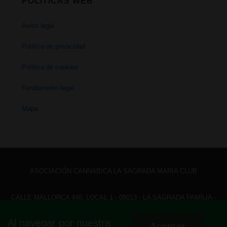
POLÍTICAS WEB
Aviso legal
Política de privacidad
Política de cookies
Fundamento legal
Mapa
ASOCIACIÓN CANNABICA LA SAGRADA MARIA CLUB
CALLE MALLORCA 440, LOCAL 1 - 08013 - LA SAGRADA FAMÍLIA -
BARCELONA - HOLA@ LASAGRADAMARIACLUB.ORG
Al navegar por nuestra
Aceptar