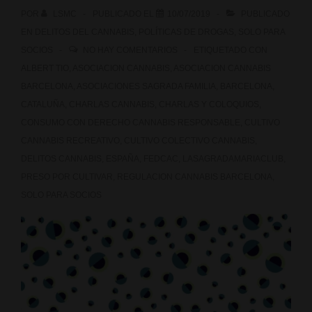
POR
LSMC
PUBLICADO EL
10/07/2019
PUBLICADO
Club
EN
DELITOS DEL CANNABIS
,
POLÍTICAS DE DROGAS
,
SOLO PARA
SOCIOS
NO HAY COMENTARIOS
ETIQUETADO CON
ALBERT TIO
,
ASOCIACION CANNABIS
,
ASOCIACION CANNABIS
BARCELONA
,
ASOCIACIONES SAGRADA FAMILIA
,
BARCELONA
,
CATALUÑA
,
CHARLAS CANNABIS
,
CHARLAS Y COLOQUIOS
,
CONSUMO CON DERECHO CANNABIS RESPONSABLE
,
CULTIVO
CANNABIS RECREATIVO
,
CULTIVO COLECTIVO CANNABIS
,
DELITOS CANNABIS
,
ESPAÑA
,
FEDCAC
,
LASAGRADAMARIACLUB
,
PRESO POR CULTIVAR
,
REGULACION CANNABIS BARCELONA
,
SOLO PARA SOCIOS