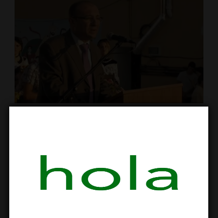
Bernat Pellisa Alcalde de Rasquera consulta sobre cultivo de
cannabis
El pasado año 2012, Rasquera, en la
Ribera de Ebro, hizo una consulta para
votar una inusual propuesta del
Ayuntamiento: saldar la deuda municipal