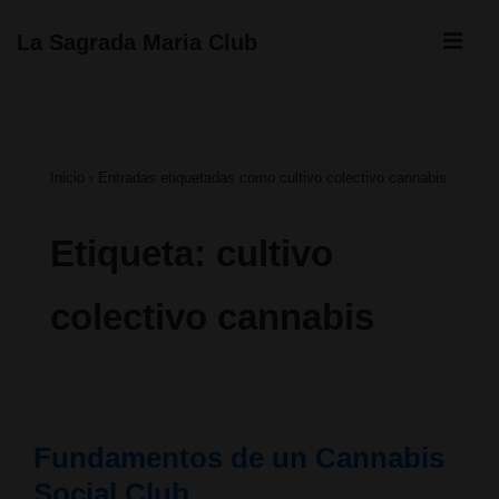
↓
ME
La Sagrada Maria Club
Saltar
Navegación
al
principal
contenido
Inicio
›
Entradas etiquetadas como cultivo colectivo cannabis
principal
Etiqueta:
cultivo
colectivo cannabis
Fundamentos de un Cannabis
Social Club