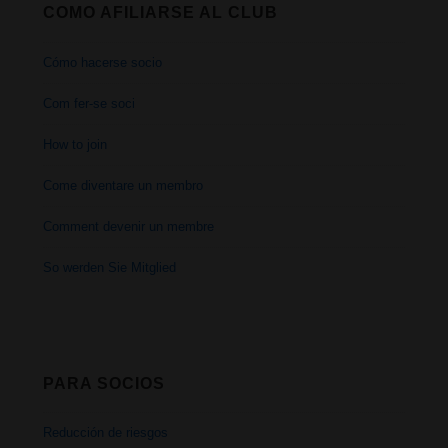
fem
COMO AFILIARSE AL CLUB
amb
Cómo hacerse socio
la
Com fer-se soci
marihuana?
How to join
Come diventare un membro
Comment devenir un membre
So werden Sie Mitglied
PARA SOCIOS
Reducción de riesgos