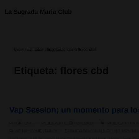
↓
Navegación
La Sagrada Maria Club
principal
Saltar
al
contenido
Inicio
›
Entradas etiquetadas como flores cbd
principal
Etiqueta:
flores cbd
Vap Session; un momento para lo
POR
LSMC
PUBLICADO EL
02/01/2023
PUBLICADO EN
A
NO HAY COMENTARIOS
ETIQUETADO CON
ALBERT TIO
,
ASOCIAC