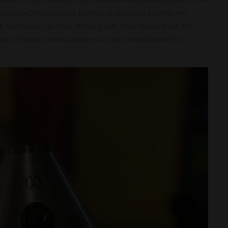
NNABIS CLUB
,
CANNABIS CLUB SAGRADA FAMILIA BARCELONA
,
CATA
DEGUSTACION CANNABIS
,
ESPAÑA
,
FLORES CBD
,
FLORES THC
,
E
,
LUZ VERDE LIBERTAD
,
SOCIAL CLUB
,
SOLO PARA SOCIOS
,
THC
,
VAP SESSIONS
,
VAPORIZADOR VOLCANO
,
VAPORIZADORES DE