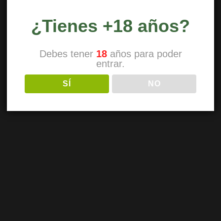
¿Tienes +18 años?
Debes tener
18
años para poder
entrar.
SÍ
NO