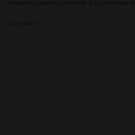
propuesta puedes coméntalo a las personas del
Vap
Leer más »
Session;
un
momento
para
los
socios