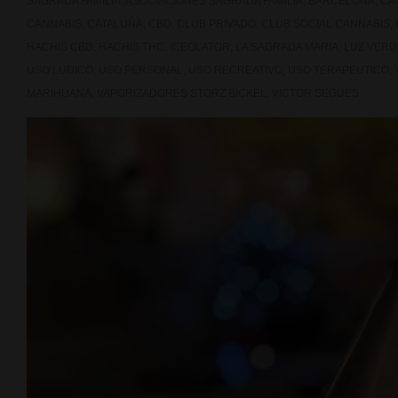
SAGRADA FAMILIA
,
ASOCIACIONES SAGRADA FAMILIA
,
BARCELONA
,
CA
CANNABIS
,
CATALUÑA
,
CBD
,
CLUB PRIVADO
,
CLUB SOCIAL CANNABIS
,
HACHIS CBD
,
HACHIS THC
,
ICEOLATOR
,
LA SAGRADA MARIA
,
LUZ VERD
USO LUDICO
,
USO PERSONAL
,
USO RECREATIVO
,
USO TERAPEUTICO
,
MARIHUANA
,
VAPORIZADORES STORZ BICKEL
,
VICTOR SEGUES