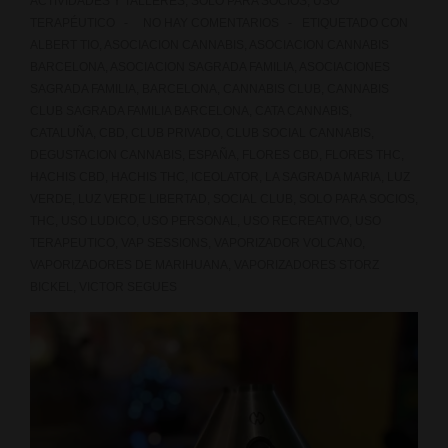
ACTIVIDADES Y TALLERES
,
SOLO PARA SOCIOS
,
USO
TERAPÉUTICO
NO HAY COMENTARIOS
ETIQUETADO CON
ALBERT TIO
,
ASOCIACION CANNABIS
,
ASOCIACION CANNABIS
BARCELONA
,
ASOCIACION SAGRADA FAMILIA
,
ASOCIACIONES
SAGRADA FAMILIA
,
BARCELONA
,
CANNABIS CLUB
,
CANNABIS
CLUB SAGRADA FAMILIA BARCELONA
,
CATA CANNABIS
,
CATALUÑA
,
CBD
,
CLUB PRIVADO
,
CLUB SOCIAL CANNABIS
,
DEGUSTACION CANNABIS
,
ESPAÑA
,
FLORES CBD
,
FLORES THC
,
HACHIS CBD
,
HACHIS THC
,
ICEOLATOR
,
LA SAGRADA MARIA
,
LUZ
VERDE
,
LUZ VERDE LIBERTAD
,
SOCIAL CLUB
,
SOLO PARA SOCIOS
,
THC
,
USO LUDICO
,
USO PERSONAL
,
USO RECREATIVO
,
USO
TERAPEUTICO
,
VAP SESSIONS
,
VAPORIZADOR VOLCANO
,
VAPORIZADORES DE MARIHUANA
,
VAPORIZADORES STORZ
BICKEL
,
VICTOR SEGUES