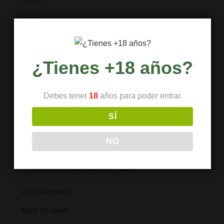
Clubes
Ciencia
Salud
¿Tienes +18 años?
Industria
Cultura
Debes tener
18
años para poder entrar.
Investigación
SÍ
NO
HISTORIA DEL CANNABIS
Linea del tiempo
Mapa del mundo