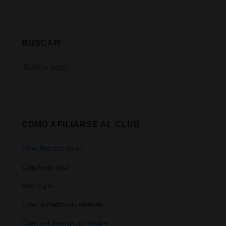
un
momento
para
BUSCAR
los
Buscar
socios
por:
COMO AFILIARSE AL CLUB
Cómo hacerse socio
Com fer-se soci
How to join
Come diventare un membro
Comment devenir un membre