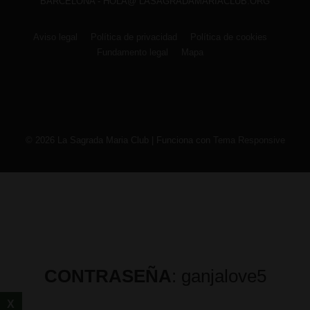
BARCELONA - HOLA@ LASAGRADAMARIACLUB.ORG
Menú
Aviso legal
Política de privacidad
Política de cookies
Fundamento legal
Mapa
del
pie
de
página
© 2026
La Sagrada Maria Club
| Funciona con
Tema Responsive
CONTRASEÑA
: ganjalove5
X