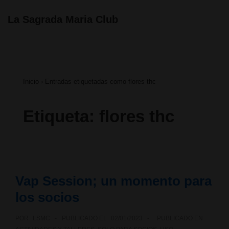
↓
La Sagrada Maria Club
Saltar
ME
al
Navegación
contenido
principal
principal
Inicio
›
Entradas etiquetadas como flores thc
Etiqueta:
flores thc
Vap Session; un momento para
los socios
POR
LSMC
PUBLICADO EL
02/01/2023
PUBLICADO EN