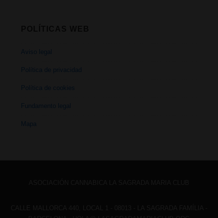
POLÍTICAS WEB
Aviso legal
Política de privacidad
Política de cookies
Fundamento legal
Mapa
ASOCIACIÓN CANNABICA LA SAGRADA MARIA CLUB
CALLE MALLORCA 440, LOCAL 1 - 08013 - LA SAGRADA FAMÍLIA -