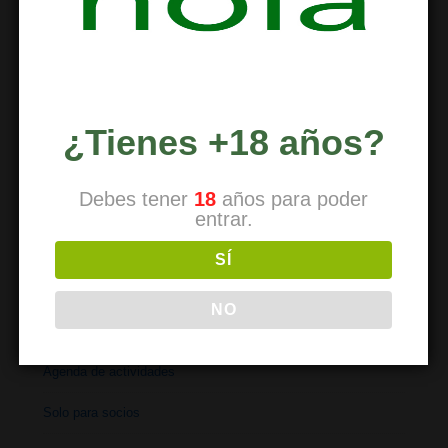
REDUCCIÓN DE RIESGOS
Reducción de riesgos
Uso de drogas
¿Tienes +18 años?
Tipos de drogas
Debes tener
18
años para poder
Recursos externos
entrar.
SÍ
NO
BOLETÍN
Agenda de actividades
Solo para socios