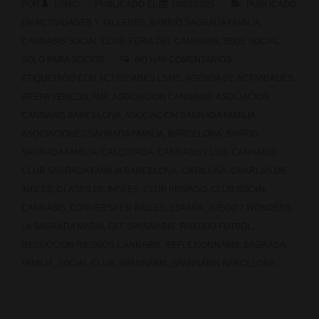
POR
LSMC
PUBLICADO EL
10/03/2025
PUBLICADO
EN
ACTIVIDADES Y TALLERES
,
BARRIO SAGRADA FAMILIA
,
CANNABIS SOCIAL CLUB
,
FERIA DEL CANNABIS
,
SEDE SOCIAL
,
SOLO PARA SOCIOS
NO HAY COMENTARIOS
ETIQUETADO CON
ACTIVIDADES LSMC
,
AGENDA DE ACTIVIDADES
,
AREPA VENEZOLANA
,
ASOCIACION CANNABIS
,
ASOCIACION
CANNABIS BARCELONA
,
ASOCIACION SAGRADA FAMILIA
,
ASOCIACIONES SAGRADA FAMILIA
,
BARCELONA
,
BARRIO
SAGRADA FAMILIA
,
CALÇOTADA
,
CANNABIS CLUB
,
CANNABIS
CLUB SAGRADA FAMILIA BARCELONA
,
CATALUÑA
,
CHARLAS DE
INGLES
,
CLASES DE INGLES
,
CLUB PRIVADO
,
CLUB SOCIAL
CANNABIS
,
CONVERSA EN INGLES
,
ESPAÑA
,
JUEGO 7 WONDERS
,
LA SAGRADA MARIA
,
OFF SPANNABIS
,
PARTIDO FUTBOL
,
REDUCCION RIESGOS CANNABIS
,
REFLEXIONNABIS
,
SAGRADA
FAMILIA
,
SOCIAL CLUB
,
SPANNABIS
,
SPANNABIS BARCELONA