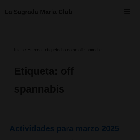
↓
ME
La Sagrada Maria Club
Saltar
Navegación
al
principal
contenido
Inicio
›
Entradas etiquetadas como off spannabis
principal
Etiqueta:
off
spannabis
Actividades para marzo 2025