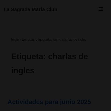
↓
ME
La Sagrada Maria Club
Saltar
Navegación
al
principal
contenido
Inicio
›
Entradas etiquetadas como charlas de ingles
principal
Etiqueta:
charlas de
ingles
Actividades para junio 2025