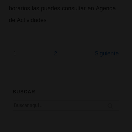
horarios las puedes consultar en Agenda
de Actividades
Paginación
1
2
Siguiente
de
entradas
BUSCAR
Buscar
por: