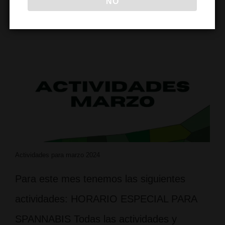
NO
MANIFESTACION 8M
,
MUJERES CANNABICAS
,
OPENMIC
,
PARTIDO
FUTBOL
,
SPANNABIS
,
SPANNABIS BARCELONA
Actividades para marzo 2024
Para este mes tenemos las siguientes
actividades: HORARIO ESPECIAL PARA
SPANNABIS Todas las actividades y