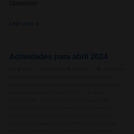
Classroom …
Ciclo
Leer más »
de
idiomas
Actividades para abril 2024
POR
LSMC
PUBLICADO EL
01/04/2024
PUBLICADO
EN
ACTIVIDADES Y TALLERES
,
BARRIO SAGRADA FAMILIA
,
CANNABIS SOCIAL CLUB
,
CULTURA CANNABICA
,
SEDE SOCIAL
,
SOLO PARA SOCIOS
,
USO TERAPÉUTICO
NO HAY
COMENTARIOS
ETIQUETADO CON
ACTIVIDADES LSMC
,
AGENDA DE ACTIVIDADES
,
AREPA VENEZOLANA
,
ASAMBLEA
,
ASAMBLEA GENERAL
,
ASOCIACION CANNABIS BARCELONA
,
BARCELONA
,
CANNABIS CLIMBING
,
CATALUÑA
,
CHARLAS DE
INGLES
,
CICLO IDIOMAS
,
CLASES DE INGLES
,
CLUB SOCIAL