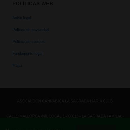
POLÍTICAS WEB
Aviso legal
Política de privacidad
Política de cookies
Fundamento legal
Mapa
ASOCIACIÓN CANNABICA LA SAGRADA MARIA CLUB
CALLE MALLORCA 440, LOCAL 1 - 08013 - LA SAGRADA FAMÍLIA -
BARCELONA - HOLA@ LASAGRADAMARIACLUB.ORG