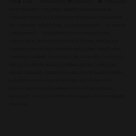
POR
LSMC
PUBLICADO EL
01/06/2025
PUBLICADO
EN
ACTIVIDADES Y TALLERES
,
BARRIO SAGRADA FAMILIA
,
CANNABIS SOCIAL CLUB
,
POLÍTICAS DE DROGAS
,
REGULACIÓN
DEL CANNABIS
,
SEDE SOCIAL
,
SOLO PARA SOCIOS
NO HAY
COMENTARIOS
ETIQUETADO CON
ACTIVIDADES LSMC
,
AGENDA DE ACTIVIDADES
,
AREPA VENEZOLANA
,
ASOCIACION
CANNABIS
,
ASOCIACION CANNABIS BARCELONA
,
BARCELONA
,
CANNABIS CLIMBING
,
CANNABIS CLUB
,
CATALUÑA
,
CHARLAS DE
INGLES
,
CLASES DE INGLES
,
CLIMBING SOCIAL CLUB
,
CLUB
SOCIAL CANNABIS
,
CONVERSA EN INGLES
,
ESCALADA
,
ESPAÑA
,
LA SAGRADA MARIA
,
NOCHE KARAOKE
,
NOCHE SAN JUAN
,
REDUCCION CONSUMO CANNABIS
,
REDUCCION RIESGOS
ASOCIADOS
,
REDUCCION RIESGOS CANNABIS
,
REFLEXIONNABIS
,
SAN JUAN