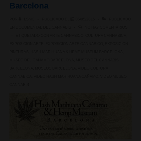
La
Barcelona
Sagrada
POR
LSMC
PUBLICADO EL
05/05/2015
PUBLICADO
Maria”
EN
DOCUMENTAL DEL CANNABIS
NO HAY COMENTARIOS
ETIQUETADO CON
ARTE CANNABICO
,
CULTURA CANNABICA
,
EXPOSICION ARTE
,
EXPOSICION ARTE CANNABICO
,
EXPOSICION
PINTURAS
,
HASH MARIHUANA & HEMP MUSEUM BARCELONA
,
MUSEO DEL CAÑAMO BARCELONA
,
MUSEO DEL CANNABIS
BARCELONA
,
MUSEOS BARCELONA
,
VIDEO CULTURA
CANNABICA
,
VIDEO HASH MARIHUANA CAÑAMO
,
VIDEO MUSEO
CANNABIS