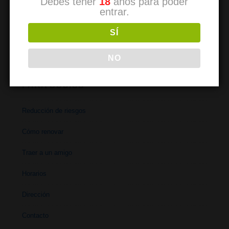
Debes tener
18
años para poder
Comment devenir un membre
entrar.
So werden Sie Mitglied
SÍ
NO
PARA SOCIOS
Reducción de riesgos
Cómo renovar
Traer a un amigo
Horarios
Dirección
Contacto