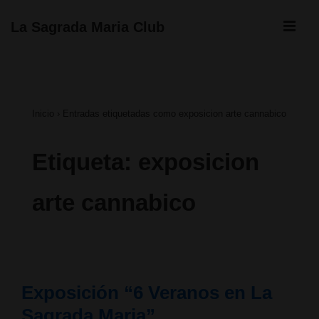
↓
ME
La Sagrada Maria Club
Saltar
Navegación
al
principal
contenido
Inicio
›
Entradas etiquetadas como exposicion arte cannabico
principal
Etiqueta:
exposicion
arte cannabico
Exposición “6 Veranos en La
Sagrada Maria”