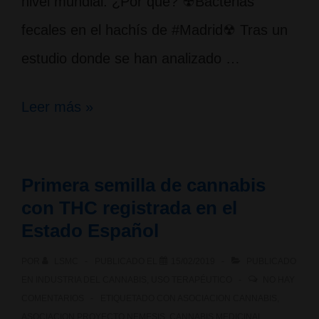
nivel mundial. ¿Por qué? ☢Bacterias
fecales en el hachís de #Madrid☢ Tras un
estudio donde se han analizado …
Sobre
Leer más »
la
necesidad
Primera semilla de cannabis
de
con THC registrada en el
exactitud
Estado Español
en
POR
LSMC
PUBLICADO EL
15/02/2019
PUBLICADO
la
EN
INDUSTRIA DEL CANNABIS
,
USO TERAPÉUTICO
NO HAY
COMENTARIOS
ETIQUETADO CON
ASOCIACION CANNABIS
,
literatura
ASOCIACION PROYECTO NEMESIS
,
CANNABIS MEDICINAL
,