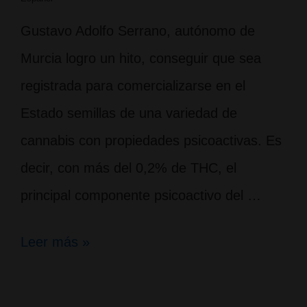
E.Coli
Gustavo Adolfo Serrano, autónomo de
Murcia logro un hito, conseguir que sea
registrada para comercializarse en el
Estado semillas de una variedad de
cannabis con propiedades psicoactivas. Es
decir, con más del 0,2% de THC, el
principal componente psicoactivo del …
Primera
Leer más »
semilla
de