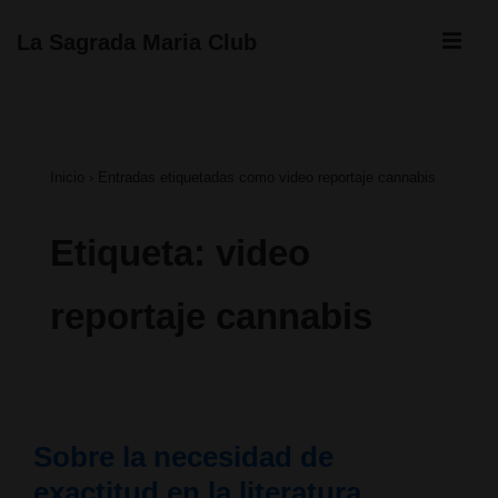
↓
ME
La Sagrada Maria Club
Saltar
Navegación
al
principal
contenido
Inicio
›
Entradas etiquetadas como video reportaje cannabis
principal
Etiqueta:
video
reportaje cannabis
Sobre la necesidad de
exactitud en la literatura