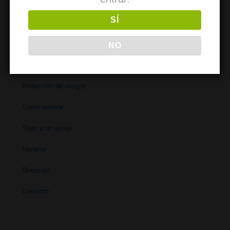
So werden Sie Mitglied
SÍ
NO
PARA SOCIOS
Reducción de riesgos
Cómo renovar
Traer a un amigo
Horarios
Dirección
Contacto