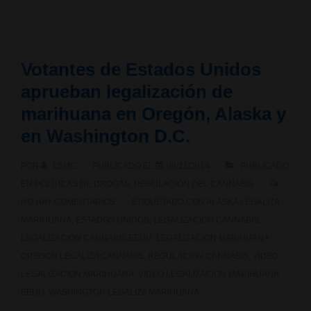
regulación
de
Votantes de Estados Unidos
clubes
aprueban legalización de
cannabicos
marihuana en Oregón, Alaska y
desde
en Washington D.C.
el
POR
LSMC
PUBLICADO EL
08/11/2014
PUBLICADO
Parlamento
EN
POLÍTICAS DE DROGAS
,
REGULACIÓN DEL CANNABIS
NO HAY COMENTARIOS
ETIQUETADO CON
ALASKA LEGALIZA
de
MARIHUANA
,
ESTADOS UNIDOS
,
LEGALIZACION CANNABIS
,
LEGALIZACION CANNABIS EEUU
,
LEGALIZACION MARIHUANA
,
Cataluña
OREGON LEGALIZA CANNABIS
,
REGULACION CANNABIS
,
VIDEO
LEGALIZACION MARIHUANA
,
VIDEO LEGALIZACION MARIHUANA
EEUU
,
WASHINGTON LEGALIZA MARIHUANA