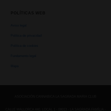
POLÍTICAS WEB
Aviso legal
Política de privacidad
Política de cookies
Fundamento legal
Mapa
ASOCIACIÓN CANNABICA LA SAGRADA MARIA CLUB
CALLE MALLORCA 440, LOCAL 1 - 08013 - LA SAGRADA FAMÍLIA -