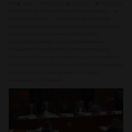
POR
LSMC
PUBLICADO EL
30/11/2014
PUBLICADO
EN
POLÍTICAS DE DROGAS
,
REGULACIÓN DEL CANNABIS
NO HAY COMENTARIOS
ETIQUETADO CON
ASOCIACION
CANNABIS BARCELONA
,
BARCELONA
,
CANNABIS PARLAMENTO
,
CATALUÑA
,
CONSUMO CANNABIS ESPAÑA
,
ESPAÑA
,
LEGALIZACION CANNABIS
,
LEGALIZACION MARIHUANA
,
PARLAMENTO CATALUÑA
,
POLITICA DE DROGAS BLANDAS
,
REGULACION ASOCIACION CANNABIS
,
REGULACION CANNABIS
,
REGULACION CANNABIS BARCELONA
,
REGULACION MARIHUANA
,
VIDEO REGULACION CANNABIS BARCELONA
,
VIDEO
REGULACION CLUB CANNABIS