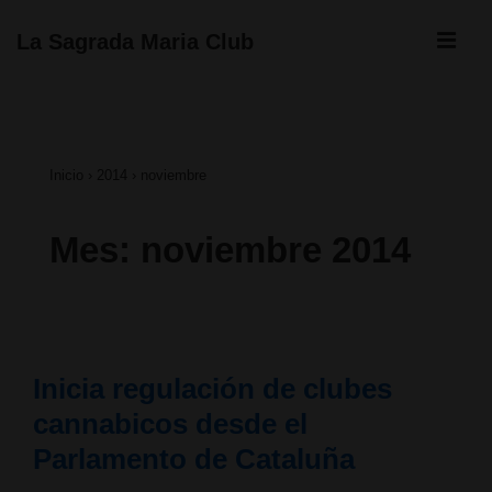
↓
ME
La Sagrada Maria Club
Saltar
Navegación
al
principal
contenido
Inicio
›
2014
›
noviembre
principal
Mes:
noviembre 2014
Inicia regulación de clubes
cannabicos desde el
Parlamento de Cataluña