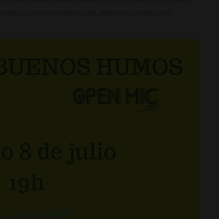
RCELONA
,
BARRIO SAGRADA FAMILIA
,
BUENOS HUMOS
,
CANNABIS
A MARIA
,
LASAGRADAMARIACLUB
,
MONOLOGO
,
MONOLOGO