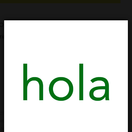
o Open de la temporada: Monólogos y buenos
ia Club. Y, como siempre, menudo lujo de
CTIVIDADES Y TALLERES
,
BARRIO SAGRADA FAMILIA
,
CANNABIS
IVIDADES LSMC
,
AGENDA DE ACTIVIDADES
,
ASOCIACION CANNABIS
,
ASOCIACIONES SAGRADA FAMILIA
,
BARCELONA
,
BUENOS HUMOS
,