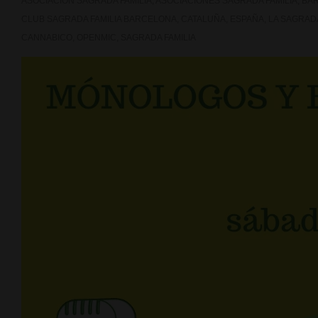
ASOCIACION SAGRADA FAMILIA
,
ASOCIACIONES SAGRADA FAMILIA
,
BA
CLUB SAGRADA FAMILIA BARCELONA
,
CATALUÑA
,
ESPAÑA
,
LA SAGRAD
CANNABICO
,
OPENMIC
,
SAGRADA FAMILIA