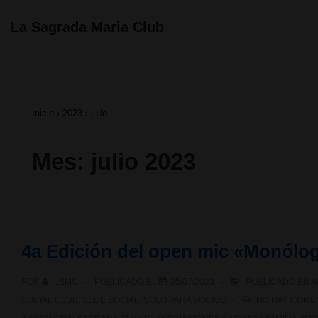
↓
Navegación
La Sagrada Maria Club
principal
Saltar
al
contenido
Inicio
›
2023
›
julio
principal
Mes:
julio 2023
4a Edición del open mic «Monól
POR
LSMC
PUBLICADO EL
05/07/2023
PUBLICADO EN
A
SOCIAL CLUB
,
SEDE SOCIAL
,
SOLO PARA SOCIOS
NO HAY COME