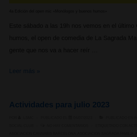
4a Edición del open mic «Monólogos y buenos humos»
Este sábado a las 19h nos vemos en el últim
humos, el open de comedia de La Sagrada Mar
gente que nos va a hacer reír …
4a
Leer más »
Edición
del
Actividades para julio 2023
open
POR
LSMC
PUBLICADO EL
04/07/2023
PUBLICADO EN
A
mic
SOCIAL CLUB
NO HAY COMENTARIOS
ETIQUETADO CON
ACT
«Monólogos
ASOCIACION CANNABIS BARCELONA
,
ASOCIACION SAGRADA FAMILIA
,