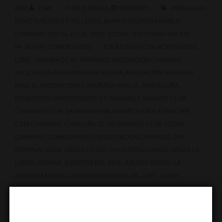
POR
LSMC
PUBLICADO EL
05/06/2023
PUBLICADO
EN
ACTIVIDADES Y TALLERES
,
BARRIO SAGRADA FAMILIA
,
CANNABIS SOCIAL CLUB
,
SEDE SOCIAL
,
SOLO PARA SOCIOS
NO HAY COMENTARIOS
ETIQUETADO CON
ACTIVIDADES
LSMC
,
AGENDA DE ACTIVIDADES
,
ASOCIACION CANNABIS
,
ASOCIACION CANNABIS BARCELONA
,
ASOCIACION SAGRADA
FAMILIA
,
ASOCIACIONES SAGRADA FAMILIA
,
BARCELONA
,
BENEFICIOS VAPORIZADORES CANNABIS
,
CANNABIS CLUB
,
CANNABIS CLUB SAGRADA FAMILIA BARCELONA
,
CATA CAFE
,
CATA CANNABIS
,
CATALUÑA
,
CLUB PRIVADO
,
CLUB SOCIAL
CANNABIS
,
COMEDIANTES
,
DEGUSTACION CANNABIS
,
DIA
INTERNACIONAL ORGULLO GAY
,
DIA INTERNACIONAL ORGULLO
LGBTI+
,
ESPAÑA
,
EVENTOS DEL MES
,
JUEGOS RETRO
,
LA
SAGRADA MARIA
,
LASAGRADAMARIACLUB
,
LGBT
,
LGBTI+
,
MONOLOGO
,
MONOLOGO CANNABICO
,
NOCHE SAN JUAN
,
OPENMIC
,
ORGULLO GAY
,
ORGULLO LGBTI+
,
RASPBERRY PI
,
RETRO PIE
,
SAN JUAN
,
SANT JOAN
,
SOCIAL CLUB
,
TORNEO