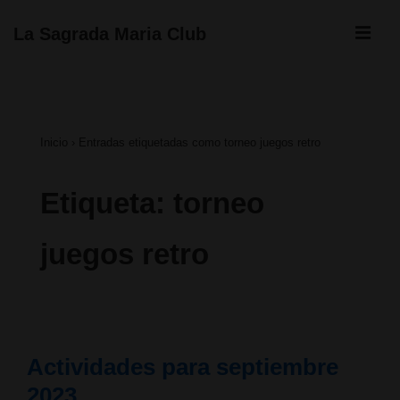
↓
ME
La Sagrada Maria Club
Saltar
Navegación
al
principal
contenido
Inicio
›
Entradas etiquetadas como torneo juegos retro
principal
Etiqueta:
torneo
juegos retro
Actividades para septiembre
2023