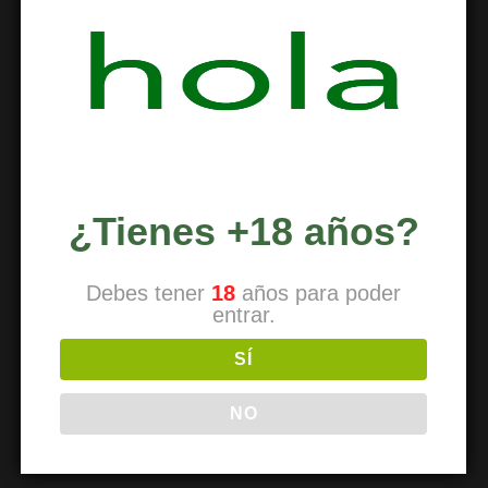
JUEGOS RETRO
,
VAP SESSIONS
,
VAPORIZADOR VOLCANO
,
VAPORIZADORES DE MARIHUANA
,
VAPORIZADORES STORZ
BICKEL
¿Tienes +18 años?
Debes tener
18
años para poder
entrar.
SÍ
Actividades para junio 2023
Para este mes tenemos las siguientes
NO
actividades: Todas las actividades y