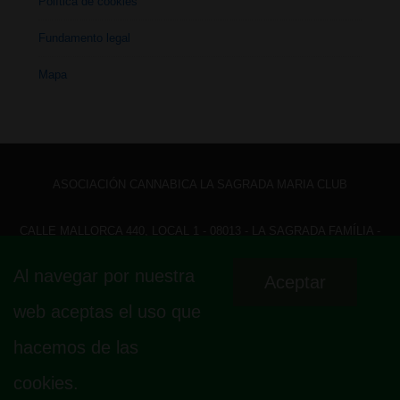
Política de cookies
Fundamento legal
Mapa
ASOCIACIÓN CANNABICA LA SAGRADA MARIA CLUB
CALLE MALLORCA 440, LOCAL 1 - 08013 - LA SAGRADA FAMÍLIA -
BARCELONA - HOLA@ LASAGRADAMARIACLUB.ORG
Al navegar por nuestra
Aceptar
Menú
Aviso legal
Política de privacidad
Política de cookies
web aceptas el uso que
Fundamento legal
Mapa
del
hacemos de las
pie
cookies.
de