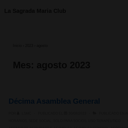
↓
Navegación
La Sagrada Maria Club
principal
Saltar
al
contenido
Inicio
›
2023
›
agosto
principal
Mes:
agosto 2023
Décima Asamblea General
POR
LSMC
PUBLICADO EL
30/08/2023
PUBLICADO EN
A
HORARIOS
,
SEDE SOCIAL
,
SOLO PARA SOCIOS
,
USO TERAPÉUTICO