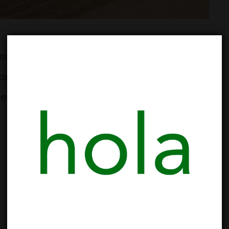
remos la 10a Asamblea General 2022 – 2023.
atoria. 19:10h Segunda Convocatoria. 19:20h
metodología de participación. 19:30h Memoria