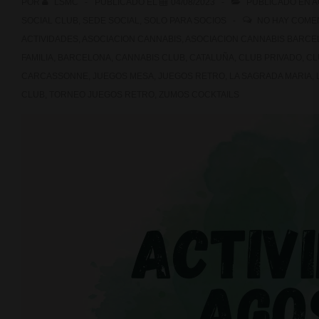
POR
LSMC
PUBLICADO EL
04/08/2023
PUBLICADO EN
A
SOCIAL CLUB
,
SEDE SOCIAL
,
SOLO PARA SOCIOS
NO HAY COME
ACTIVIDADES
,
ASOCIACION CANNABIS
,
ASOCIACION CANNABIS BARCE
FAMILIA
,
BARCELONA
,
CANNABIS CLUB
,
CATALUÑA
,
CLUB PRIVADO
,
CL
CARCASSONNE
,
JUEGOS MESA
,
JUEGOS RETRO
,
LA SAGRADA MARIA
,
CLUB
,
TORNEO JUEGOS RETRO
,
ZUMOS COCKTAILS