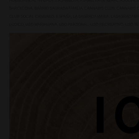
AGENDA DE ACTIVIDADES
,
ASAMBLEA
,
ASAMBLEA GENERAL
,
ASOCIACI
BARCELONA
,
BARRIO SAGRADA FAMILIA
,
CANNABIS CLUB
,
CANNABIS 
CLUB SOCIAL CANNABIS
,
ESPAÑA
,
LA SAGRADA MARIA
,
LASAGRADAMA
LUDICO
,
USO MARIHUANA
,
USO PERSONAL
,
USO RECREATIVO
,
USO T