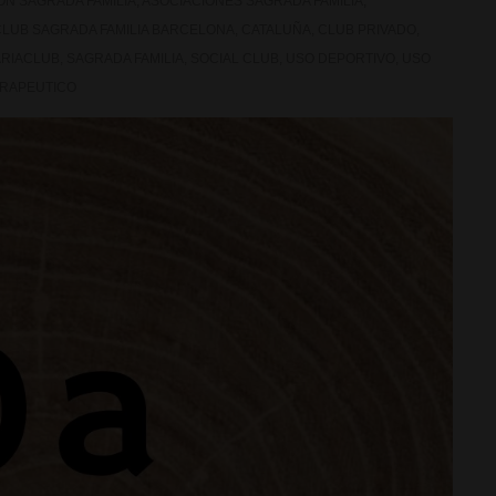
ON SAGRADA FAMILIA
,
ASOCIACIONES SAGRADA FAMILIA
,
CLUB SAGRADA FAMILIA BARCELONA
,
CATALUÑA
,
CLUB PRIVADO
,
RIACLUB
,
SAGRADA FAMILIA
,
SOCIAL CLUB
,
USO DEPORTIVO
,
USO
ERAPEUTICO