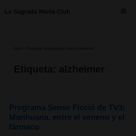
↓
ME
La Sagrada Maria Club
Saltar
Navegación
al
principal
contenido
Inicio
›
Entradas etiquetadas como alzheimer
principal
Etiqueta:
alzheimer
Programa Sense Ficció de TV3;
Marihuana, entre el veneno y el
fármaco