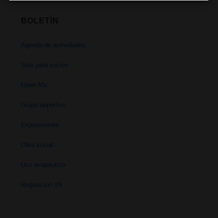
BOLETÍN
Agenda de actividades
Solo para socios
Open Mic
Grupo deportivo
Exposiciones
Obra social
Uso terapéutico
Regulación YA