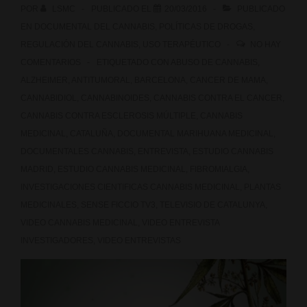
POR
LSMC
PUBLICADO EL
20/03/2016
PUBLICADO
EN
DOCUMENTAL DEL CANNABIS
,
POLÍTICAS DE DROGAS
,
REGULACIÓN DEL CANNABIS
,
USO TERAPÉUTICO
NO HAY
COMENTARIOS
ETIQUETADO CON
ABUSO DE CANNABIS
,
ALZHEIMER
,
ANTITUMORAL
,
BARCELONA
,
CANCER DE MAMA
,
CANNABIDIOL
,
CANNABINOIDES
,
CANNABIS CONTRA EL CANCER
,
CANNABIS CONTRA ESCLEROSIS MÚLTIPLE
,
CANNABIS
MEDICINAL
,
CATALUÑA
,
DOCUMENTAL MARIHUANA MEDICINAL
,
DOCUMENTALES CANNABIS
,
ENTREVISTA
,
ESTUDIO CANNABIS
MADRID
,
ESTUDIO CANNABIS MEDICINAL
,
FIBROMIALGIA
,
INVESTIGACIONES CIENTIFICAS CANNABIS MEDICINAL
,
PLANTAS
MEDICINALES
,
SENSE FICCIO TV3
,
TELEVISIO DE CATALUNYA
,
VIDEO CANNABIS MEDICINAL
,
VIDEO ENTREVISTA
INVESTIGADORES
,
VIDEO ENTREVISTAS