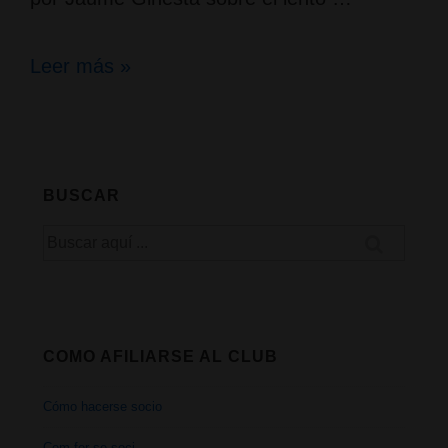
Programa
Leer más »
Sense
Ficció
de
BUSCAR
TV3;
Buscar
Marihuana,
por:
entre
el
COMO AFILIARSE AL CLUB
veneno
Cómo hacerse socio
y
Com fer-se soci