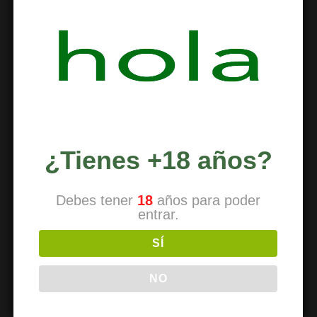
Horarios
Dirección
Contacto
REDUCCIÓN DE RIESGOS
¿Tienes +18 años?
Reducción de riesgos
Debes tener
18
años para poder
Uso de drogas
entrar.
Tipos de drogas
SÍ
Recursos externos
NO