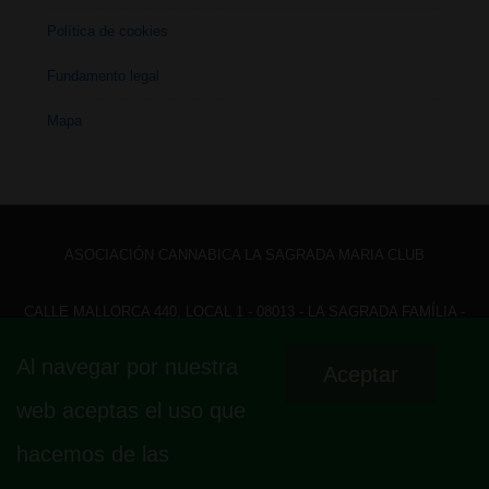
Política de cookies
Fundamento legal
Mapa
ASOCIACIÓN CANNABICA LA SAGRADA MARIA CLUB
CALLE MALLORCA 440, LOCAL 1 - 08013 - LA SAGRADA FAMÍLIA -
BARCELONA - HOLA@ LASAGRADAMARIACLUB.ORG
Al navegar por nuestra
Aceptar
Menú
Aviso legal
Política de privacidad
Política de cookies
web aceptas el uso que
Fundamento legal
Mapa
del
hacemos de las
pie