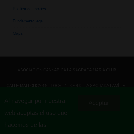
Política de cookies
Fundamento legal
Mapa
ASOCIACIÓN CANNABICA LA SAGRADA MARIA CLUB
CALLE MALLORCA 440, LOCAL 1 - 08013 - LA SAGRADA FAMÍLIA -
BARCELONA - HOLA@ LASAGRADAMARIACLUB.ORG
Al navegar por nuestra
Aceptar
Menú
Aviso legal
Política de privacidad
Política de cookies
web aceptas el uso que
Fundamento legal
Mapa
del
hacemos de las
pie