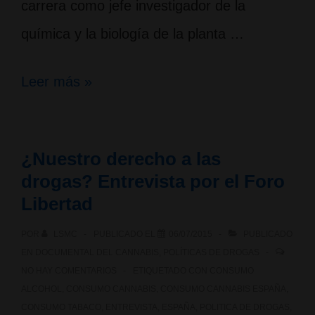
carrera como jefe investigador de la
química y la biología de la planta …
INTERESANTE
Leer más »
DOCUMENTAL;
The
¿Nuestro derecho a las
Scientist
drogas? Entrevista por el Foro
(El
Libertad
científico
POR
LSMC
PUBLICADO EL
06/07/2015
PUBLICADO
–
EN
DOCUMENTAL DEL CANNABIS
,
POLÍTICAS DE DROGAS
NO HAY COMENTARIOS
ETIQUETADO CON
CONSUMO
Prof.
ALCOHOL
,
CONSUMO CANNABIS
,
CONSUMO CANNABIS ESPAÑA
,
Rafael
CONSUMO TABACO
,
ENTREVISTA
,
ESPAÑA
,
POLITICA DE DROGAS
,