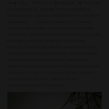
POR
LSMC
PUBLICADO EL
20/03/2016
PUBLICADO
EN
DOCUMENTAL DEL CANNABIS
,
POLÍTICAS DE DROGAS
,
REGULACIÓN DEL CANNABIS
,
USO TERAPÉUTICO
NO HAY
COMENTARIOS
ETIQUETADO CON
ABUSO DE CANNABIS
,
ALZHEIMER
,
ANTITUMORAL
,
BARCELONA
,
CANCER DE MAMA
,
CANNABIDIOL
,
CANNABINOIDES
,
CANNABIS CONTRA EL CANCER
,
CANNABIS CONTRA ESCLEROSIS MÚLTIPLE
,
CANNABIS
MEDICINAL
,
CATALUÑA
,
DOCUMENTAL MARIHUANA MEDICINAL
,
DOCUMENTALES CANNABIS
,
ENTREVISTA
,
ESTUDIO CANNABIS
MADRID
,
ESTUDIO CANNABIS MEDICINAL
,
FIBROMIALGIA
,
INVESTIGACIONES CIENTIFICAS CANNABIS MEDICINAL
,
PLANTAS
MEDICINALES
,
SENSE FICCIO TV3
,
TELEVISIO DE CATALUNYA
,
VIDEO CANNABIS MEDICINAL
,
VIDEO ENTREVISTA
INVESTIGADORES
,
VIDEO ENTREVISTAS