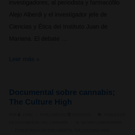
investigadores, al periodista y farmacófilo
Alejo Alberdi y el investigador jefe de
Ciencias y Ética del Instituto Juan de
Mariana. El debate …
¿Nuestro
Leer más »
derecho
a
Documental sobre cannabis;
las
The Culture High
drogas?
POR
LSMC
PUBLICADO EL
01/04/2015
PUBLICADO
Entrevista
EN
DOCUMENTAL DEL CANNABIS
NO HAY COMENTARIOS
por
ETIQUETADO CON
DOCUMENTAL THE CULTURE HIGH
,