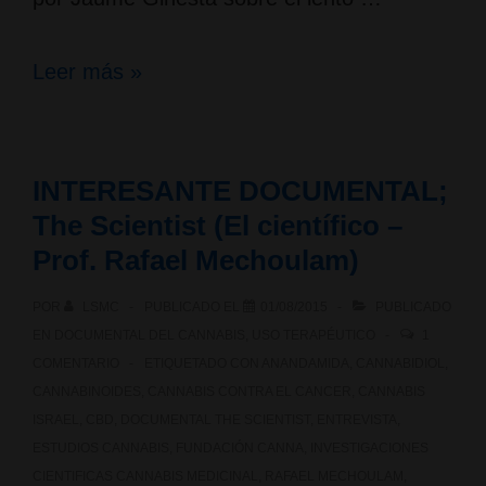
Programa
Leer más »
Sense
Ficció
INTERESANTE DOCUMENTAL;
de
The Scientist (El científico –
TV3;
Prof. Rafael Mechoulam)
Marihuana,
POR
LSMC
PUBLICADO EL
01/08/2015
PUBLICADO
entre
EN
DOCUMENTAL DEL CANNABIS
,
USO TERAPÉUTICO
1
COMENTARIO
ETIQUETADO CON
ANANDAMIDA
,
CANNABIDIOL
,
el
CANNABINOIDES
,
CANNABIS CONTRA EL CANCER
,
CANNABIS
veneno
ISRAEL
,
CBD
,
DOCUMENTAL THE SCIENTIST
,
ENTREVISTA
,
ESTUDIOS CANNABIS
,
FUNDACIÓN CANNA
,
INVESTIGACIONES
y
CIENTIFICAS CANNABIS MEDICINAL
,
RAFAEL MECHOULAM
,