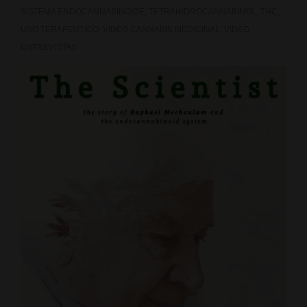
el
SISTEMA ENDOCANNABINOIDE
,
TETRAHIDROCANNABINOL
,
THC
,
USO TERAPEUTICO
,
VIDEO CANNABIS MEDICINAL
,
VIDEO
fármaco
ENTREVISTAS