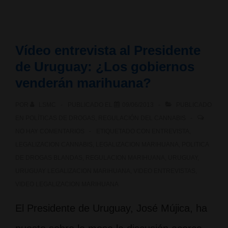
sobre
cannabis;
Vídeo entrevista al Presidente
The
de Uruguay: ¿Los gobiernos
Culture
venderán marihuana?
High
POR
LSMC
PUBLICADO EL
09/06/2013
PUBLICADO
EN
POLÍTICAS DE DROGAS
,
REGULACIÓN DEL CANNABIS
NO HAY COMENTARIOS
ETIQUETADO CON
ENTREVISTA
,
LEGALIZACION CANNABIS
,
LEGALIZACION MARIHUANA
,
POLITICA
DE DROGAS BLANDAS
,
REGULACION MARIHUANA
,
URUGUAY
,
URUGUAY LEGALIZACION MARIHUANA
,
VIDEO ENTREVISTAS
,
VIDEO LEGALIZACION MARIHUANA
El Presidente de Uruguay, José Mújica, ha