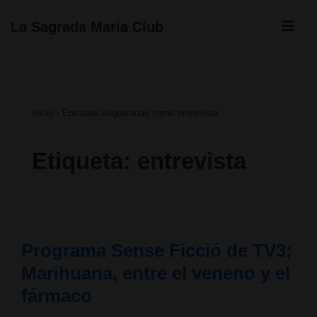
↓
ME
La Sagrada Maria Club
Saltar
Navegación
al
principal
contenido
Inicio
›
Entradas etiquetadas como entrevista
principal
Etiqueta:
entrevista
Programa Sense Ficció de TV3;
Marihuana, entre el veneno y el
fármaco