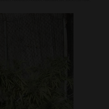
ANNABIS
,
FERNANDA FIGUERA
,
FIBROMIALGIA
,
JUICIO CULTIVAR
,