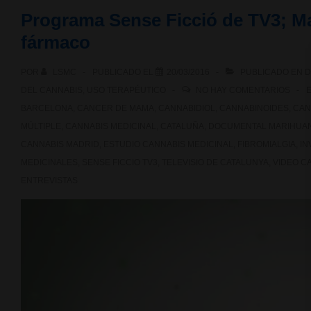
Programa Sense Ficció de TV3; Mar
Figuera
fármaco
“Abuela
POR
LSMC
PUBLICADO EL
20/03/2016
PUBLICADO EN
D
Marihuana”
DEL CANNABIS
,
USO TERAPÉUTICO
NO HAY COMENTARIOS
pendiente
BARCELONA
,
CANCER DE MAMA
,
CANNABIDIOL
,
CANNABINOIDES
,
CAN
MÚLTIPLE
,
CANNABIS MEDICINAL
,
CATALUÑA
,
DOCUMENTAL MARIHUAN
de
CANNABIS MADRID
,
ESTUDIO CANNABIS MEDICINAL
,
FIBROMIALGIA
,
IN
juicio
MEDICINALES
,
SENSE FICCIO TV3
,
TELEVISIO DE CATALUNYA
,
VIDEO C
ENTREVISTAS