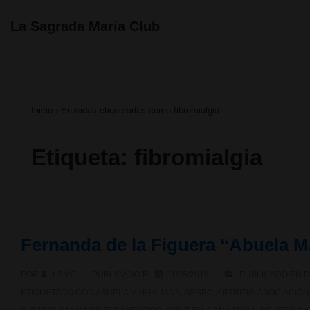
↓
Navegación
La Sagrada Maria Club
principal
Saltar
al
contenido
Inicio
›
Entradas etiquetadas como fibromialgia
principal
Etiqueta:
fibromialgia
Fernanda de la Figuera “Abuela M
POR
LSMC
PUBLICADO EL
01/05/2019
PUBLICADO EN
D
ETIQUETADO CON
ABUELA MARIHUANA
,
ARSEC
,
ARTRITIS
,
ASOCIACION