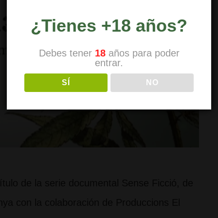
¿Tienes +18 años?
Debes tener
18
años para poder
entrar.
SÍ
NO
ítulo de la serie documental Sense Ficció, de
nya con la colaboración de Produccions El