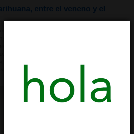
ihuana, entre el veneno y el
OCUMENTAL DEL CANNABIS
,
POLÍTICAS DE DROGAS
,
REGULACIÓN
ETIQUETADO CON
ABUSO DE CANNABIS
,
ALZHEIMER
,
ANTITUMORAL
,
NABIS CONTRA EL CANCER
,
CANNABIS CONTRA ESCLEROSIS
A MEDICINAL
,
DOCUMENTALES CANNABIS
,
ENTREVISTA
,
ESTUDIO
VESTIGACIONES CIENTIFICAS CANNABIS MEDICINAL
,
PLANTAS
ANNABIS MEDICINAL
,
VIDEO ENTREVISTA INVESTIGADORES
,
VIDEO