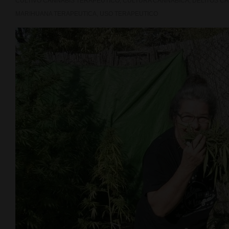
CULTIVO CANNABIS TERAPEUTICO
,
CULTURA CANNABICA
,
DELITOS C
MARIHUANA TERAPEUTICA
,
USO TERAPEUTICO