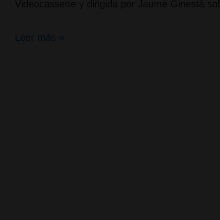
Videocassette y dirigida por Jaume Ginestà so
Programa
Leer más »
Sense
Ficció
de
TV3;
Marihuana,
entre
el
veneno
y