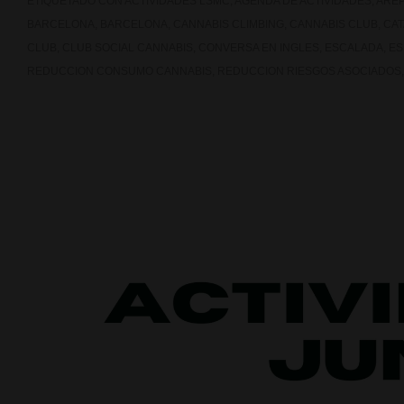
ETIQUETADO CON
ACTIVIDADES LSMC
,
AGENDA DE ACTIVIDADES
,
AREP
BARCELONA
,
BARCELONA
,
CANNABIS CLIMBING
,
CANNABIS CLUB
,
CA
CLUB
,
CLUB SOCIAL CANNABIS
,
CONVERSA EN INGLES
,
ESCALADA
,
ES
REDUCCION CONSUMO CANNABIS
,
REDUCCION RIESGOS ASOCIADOS