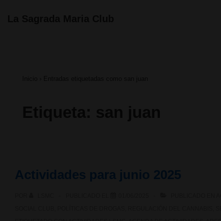
↓
Navegación
La Sagrada Maria Club
principal
Saltar
al
contenido
Inicio
›
Entradas etiquetadas como san juan
principal
Etiqueta:
san juan
Actividades para junio 2025
POR
LSMC
PUBLICADO EL
01/06/2025
PUBLICADO EN
A
SOCIAL CLUB
,
POLÍTICAS DE DROGAS
,
REGULACIÓN DEL CANNABIS
,
S