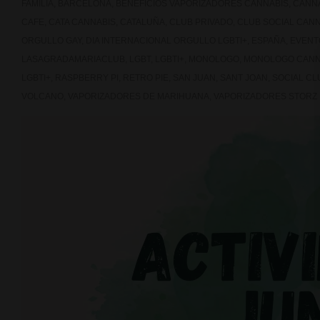
FAMILIA
,
BARCELONA
,
BENEFICIOS VAPORIZADORES CANNABIS
,
CANNA
CAFE
,
CATA CANNABIS
,
CATALUÑA
,
CLUB PRIVADO
,
CLUB SOCIAL CANN
ORGULLO GAY
,
DIA INTERNACIONAL ORGULLO LGBTI+
,
ESPAÑA
,
EVENT
LASAGRADAMARIACLUB
,
LGBT
,
LGBTI+
,
MONOLOGO
,
MONOLOGO CANN
LGBTI+
,
RASPBERRY PI
,
RETRO PIE
,
SAN JUAN
,
SANT JOAN
,
SOCIAL CL
VOLCANO
,
VAPORIZADORES DE MARIHUANA
,
VAPORIZADORES STORZ 