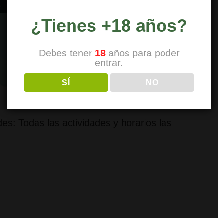
¿Tienes +18 años?
Debes tener
18
años para poder
entrar.
SÍ
NO
es: Todas las actividades y horarios las