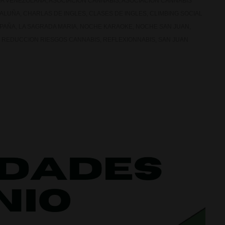
A VENEZOLANA
,
ASOCIACION CANNABIS
,
ASOCIACION CANNABIS
TALUÑA
,
CHARLAS DE INGLES
,
CLASES DE INGLES
,
CLIMBING SOCIAL
PAÑA
,
LA SAGRADA MARIA
,
NOCHE KARAOKE
,
NOCHE SAN JUAN
,
,
REDUCCION RIESGOS CANNABIS
,
REFLEXIONNABIS
,
SAN JUAN