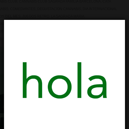
BIS CLUB
,
CANNABIS CLUB SAGRADA FAMILIA BARCELONA
,
CATA
ABIS
,
COMEDIANTES
,
DEGUSTACION CANNABIS
,
DIA INTERNACIONAL
OS DEL MES
,
JUEGOS RETRO
,
LA SAGRADA MARIA
,
ABICO
,
NOCHE SAN JUAN
,
OPENMIC
,
ORGULLO GAY
,
ORGULLO
UB
,
TORNEO JUEGOS RETRO
,
VAP SESSIONS
,
VAPORIZADOR
BICKEL