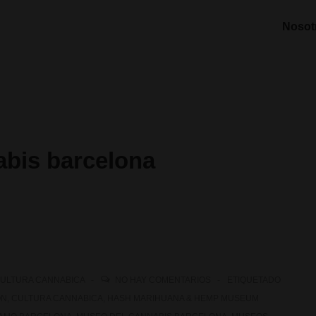
Nosot
bis barcelona
ULTURA CANNABICA
NO HAY COMENTARIOS
ETIQUETADO
ON
,
CULTURA CANNABICA
,
HASH MARIHUANA & HEMP MUSEUM