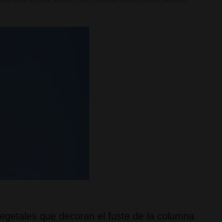
AMO BARCELONA
,
MUSEO DEL CANNABIS BARCELONA
,
MUSEOS
 vegetales que decoran el fuste de la columna