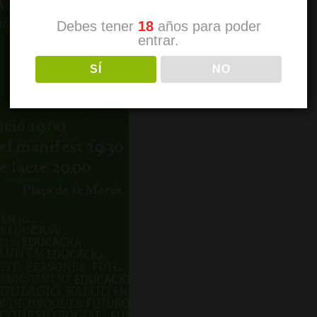
Debes tener
18
años para poder
entrar.
SÍ
NO