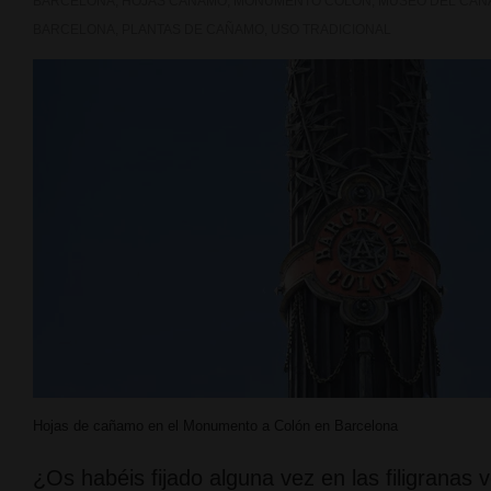
BARCELONA
,
HOJAS CAÑAMO
,
MONUMENTO COLON
,
MUSEO DEL CAÑ
BARCELONA
,
PLANTAS DE CAÑAMO
,
USO TRADICIONAL
Hojas de cañamo en el Monumento a Colón en Barcelona
¿Os habéis fijado alguna vez en las filigranas