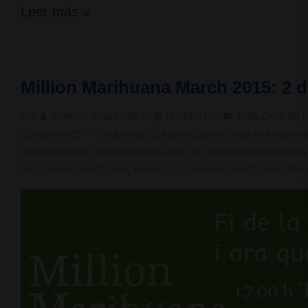
VÍDEO:
Leer más »
El
interior
Million Marihuana March 2015: 2 
del
POR
LSMC
PUBLICADO EL
19/04/2015
PUBLICADO EN
R
Hash
COMENTARIOS
ETIQUETADO CON
BARCELONA
,
HASH MARIHUANA 
Marihuana
MANIFESTACION CANNABIS BARCELONA
,
MILLION MARIHUANA MARCH
DEL CAÑAMO BARCELONA
,
MUSEO DEL CANNABIS BARCELONA
,
REGU
&
Hemp
Museum
de
Barcelona