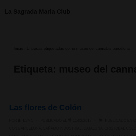
↓
Navegación
La Sagrada Maria Club
principal
Saltar
al
contenido
Inicio
›
Entradas etiquetadas como museo del cannabis barcelona
principal
Etiqueta:
museo del canna
Las flores de Colón
POR
LSMC
PUBLICADO EL
11/02/2018
PUBLICADO EN
C
CON
BARCELONA
,
CAÑAMO INDUSTRIAL
,
CATALUÑA
,
CRISTOBAL COL