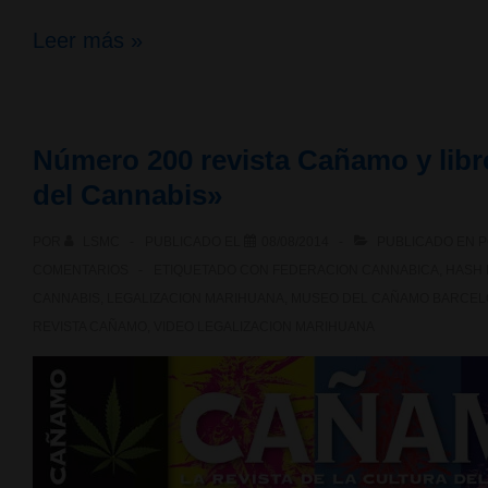
Million
Leer más »
Marihuana
March
Número 200 revista Cañamo y libro
2015:
del Cannabis»
2
POR
LSMC
PUBLICADO EL
08/08/2014
PUBLICADO EN
P
de
COMENTARIOS
ETIQUETADO CON
FEDERACION CANNABICA
,
HASH 
mayo
CANNABIS
,
LEGALIZACION MARIHUANA
,
MUSEO DEL CAÑAMO BARCE
REVISTA CAÑAMO
,
VIDEO LEGALIZACION MARIHUANA
en
Barcelona