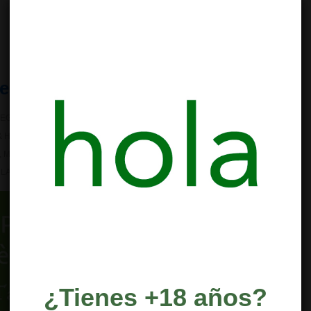
de mayo en Barcelona
EGULACIÓN DEL CANNABIS
,
SOLO PARA SOCIOS
NO HAY
& HEMP MUSEUM BARCELONA
,
MANIFESTACION CANNABICA
,
,
MILLION MARIJUANA MARCH
,
MOVIMENT CANNABIC CATALA
,
MUSEO
LACION CANNABIS
,
REGULACION CANNABIS BARCELONA
¿Tienes +18 años?