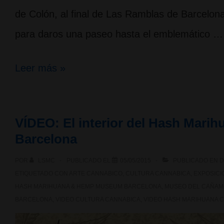
de Colón, al final de Las Ramblas de Barcelona
para daros una paseo hasta el emblemático …
Las
Leer más »
flores
de
VÍDEO: El interior del Hash Mar
Colón
Barcelona
POR
LSMC
PUBLICADO EL
05/05/2015
PUBLICADO EN
D
ETIQUETADO CON
ARTE CANNABICO
,
CULTURA CANNABICA
,
EXPOSICI
HASH MARIHUANA & HEMP MUSEUM BARCELONA
,
MUSEO DEL CAÑAM
BARCELONA
,
VIDEO CULTURA CANNABICA
,
VIDEO HASH MARIHUANA 