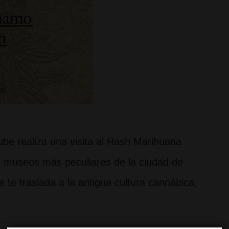
ube realiza una visita al Hash Marihuana
museos más peculiares de la ciudad de
te traslada a la antigua cultura cannábica,